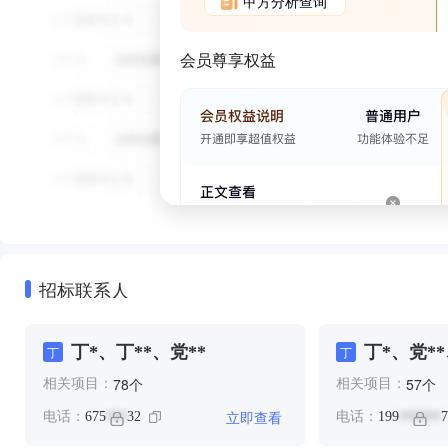
甲方分析查询
会员尊享权益
招标联系人
丁*、丁**、党**
丁*、党**
丁
丁
个
个
78
57
相关项目：
相关项目：
立即查看
电话：
675
32
电话：
199
7
***
******