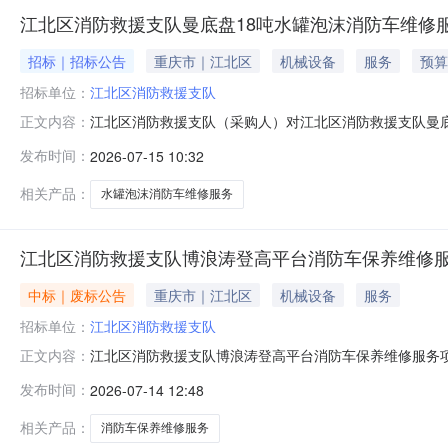
江北区消防救援支队曼底盘18吨水罐泡沫消防车维修服
招标｜招标公告
重庆市｜江北区
机械设备
服务
预算
招标单位：
江北区消防救援支队
江北区消防救援支队（采购人）对江北区消防救援支队曼
正文内容：
报价。一、采购项目名称及数量（项目总预算（限价）：922
发布时间：
2026-07-15 10:32
加报价的供应商必须在重庆市政府采购网注册。）一、满足《
2009:00:
相关产品：
水罐泡沫消防车维修服务
江北区消防救援支队博浪涛登高平台消防车保养维修
中标｜废标公告
重庆市｜江北区
机械设备
服务
招标单位：
江北区消防救援支队
江北区消防救援支队博浪涛登高平台消防车保养维修服务项目
正文内容：
1411:00:06取消或废标原因：供应商参与数量不足
发布时间：
2026-07-14 12:48
相关产品：
消防车保养维修服务