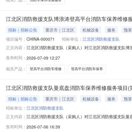
江北区消防救援支队博浪涛登高平台消防车保养维修服务
招标｜招标公告
重庆市｜江北区
机械设备
服务
预算
项目编号：
CHINA-000071
招标单位：
江北区消防救援支队
江北区消防救援支队（采购人）对江北区消防救援支队博浪
正文内容：
商踊跃报价。一、采购项目名称及数量（项目总预算（限价）：3
发布时间：
2026-07-09 12:27
格要求（参加报价的供应商必须在重庆市政府采购网注册
2026-07-1
相关产品：
登高平台消防车维修
登高平台消防车保养
江北区消防救援支队曼底盘消防车保养维修服务项目(第
招标｜招标公告
重庆市｜江北区
机械设备
服务
预算
招标单位：
江北区消防救援支队
江北区消防救援支队（采购人）对江北区消防救援支队曼底
正文内容：
价。一、采购项目名称及数量（项目总预算（限价）：27806
发布时间：
2026-07-06 16:39
（参加报价的供应商必须在重庆市政府采购网注册。）一、