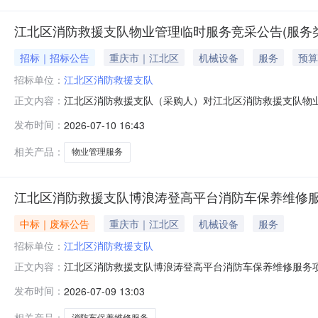
江北区消防救援支队物业管理临时服务竞采公告(服务类
招标｜招标公告
重庆市｜江北区
机械设备
服务
预算
招标单位：
江北区消防救援支队
江北区消防救援支队（采购人）对江北区消防救援支队物
正文内容：
称及数量（项目总预算（限价）：450800.0元）需求描述
发布时间：
2026-07-10 16:43
须在重庆市政府采购网注册。）一、满足《中华人民共和国政府
止时间
相关产品：
物业管理服务
江北区消防救援支队博浪涛登高平台消防车保养维修
中标｜废标公告
重庆市｜江北区
机械设备
服务
招标单位：
江北区消防救援支队
江北区消防救援支队博浪涛登高平台消防车保养维修服务项目
正文内容：
0911:00:07取消或废标原因：供应商参与数量不足
发布时间：
2026-07-09 13:03
相关产品：
消防车保养维修服务