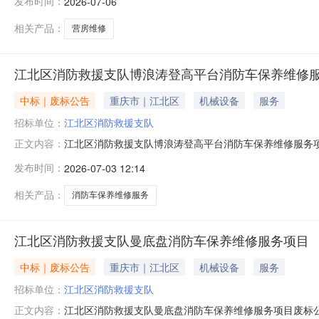
发布时间：
2026-07-06
庆丰航建筑工程有限公司报价时间：2026-06-2610:37
相关产品：
营房维修
江北区消防救援支队博浪涛登高平台消防车保养维修
中标｜废标公告
重庆市｜江北区
机械设备
服务
招标单位：
江北区消防救援支队
江北区消防救援支队博浪涛登高平台消防车保养维修服务项目废
正文内容：
消或废标原因：供应商参与数量不足
发布时间：
2026-07-03 12:14
相关产品：
消防车保养维修服务
江北区消防救援支队曼底盘消防车保养维修服务项目
中标｜废标公告
重庆市｜江北区
机械设备
服务
招标单位：
江北区消防救援支队
江北区消防救援支队曼底盘消防车保养维修服务项目废标公告：
正文内容：