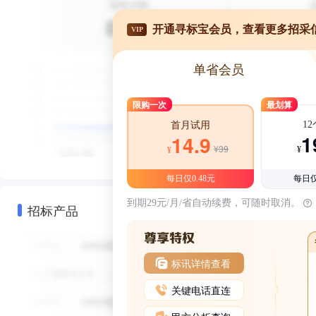
开通寻标宝会员，查看更多招采
VIP
单省会员
限购一次
最划算
1
首月试用
1
14.9
¥39
¥
¥
每日仅0.48元
每日仅
到期29元/月/省自动续费，可随时取消。
招标产品
标讯详情查看
关键电话直连