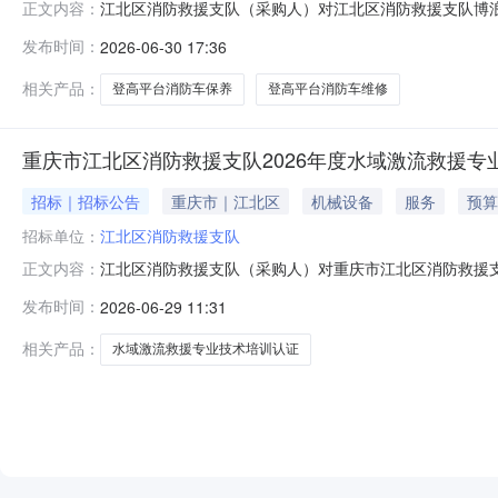
江北区消防救援支队（采购人）对江北区消防救援支队博
正文内容：
报价。一、采购项目名称及数量（项目总预算（限价）：3233
发布时间：
2026-06-30 17:36
（参加报价的供应商必须在重庆市政府采购网注册。）一、
07-0309:0
相关产品：
登高平台消防车保养
登高平台消防车维修
重庆市江北区消防救援支队2026年度水域激流救援专
招标｜招标公告
重庆市｜江北区
机械设备
服务
预算
招标单位：
江北区消防救援支队
江北区消防救援支队（采购人）对重庆市江北区消防救援支
正文内容：
商踊跃报价。一、采购项目名称及数量（项目总预算（限价）：
发布时间：
2026-06-29 11:31
要求（参加报价的供应商必须在重庆市政府采购网注册。
2026-07-020
相关产品：
水域激流救援专业技术培训认证