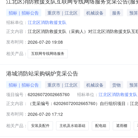
江北区消防救援支队互联网专线网络服务竞采公告(服务
招标｜招标公告
重庆市｜江北区
机械设备
服务
预算
招标单位：
江北区消防救援支队
江北区消防救援支队（采购人）对江北区消防救援支队互
正文内容：
名称及数量（项目总预算（限价）：92000.0元）需求描
发布时间：
2026-07-20 19:08
必须在重庆市政府采购网注册。）一、满足《中华人民共和国政
截止时间
相关产品：
互联网专线网络服务
港城消防站采购锅炉竞采公告
招标｜招标公告
重庆市｜江北区
机械设备
货物
预算
项目编号：
62026072002665760
招标单位：
江北区消防救援支队
（竞采编号：62026072002665760）自行组
正文内容：
力的供应商踊跃报价。一、采购项目名称及数量（项目总预算
发布时间：
2026-07-20 17:12
描述:空气源热水器设备一套42000.001套42000
规
相关产品：
安装及配件
主机及水箱基础
配电箱
遮雨棚