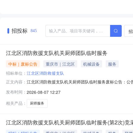
招投标
招
845
江北区消防救援支队机关厨师团队临时服务
中标｜废标公告
重庆市｜江北区
机械设备
服务
招标单位：
江北区消防救援支队
江北区消防救援支队机关厨师团队临时服务废标公告：公告名称
正文内容：
发布时间：
2026-08-07 12:27
相关产品：
厨师服务
江北区消防救援支队机关厨师团队临时服务(第2次)竞采