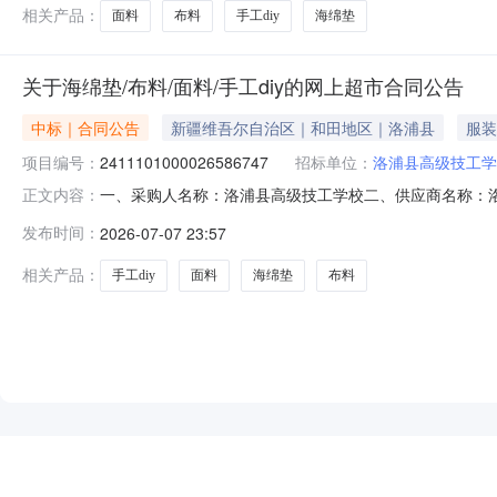
相关产品：
面料
布料
手工diy
海绵垫
关于海绵垫/布料/面料/手工diy的网上超市合同公告
中标｜合同公告
新疆维吾尔自治区｜和田地区｜洛浦县
服装
项目编号：
2411101000026586747
招标单位：
洛浦县高级技工学
一、采购人名称：洛浦县高级技工学校二、供应商名称：洛浦县
正文内容：
五、合同编号：11N458191590202522801六、合
发布时间：
2026-07-07 23:57
48.0020960服务要求或标的基本概况：七、其它事项：
相关产品：
手工diy
面料
海绵垫
布料
NEW
HOT
5折起