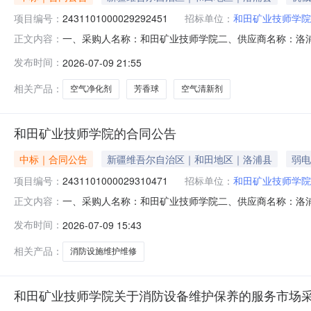
项目编号：
2431101000029292451
招标单位：
和田矿业技师学院
一、采购人名称：和田矿业技师学院二、供应商名称：洛浦县幸
正文内容：
同编号：11N45819159020267601六、合同内容：
发布时间：
2026-07-09 21:55
0221空气净化剂春风/CFCFZY-0221瓶50.0012600
相关产品：
空气净化剂
芳香球
空气清新剂
和田矿业技师学院的合同公告
中标｜合同公告
新疆维吾尔自治区｜和田地区｜洛浦县
弱电
项目编号：
2431101000029310471
招标单位：
和田矿业技师学院
一、采购人名称：和田矿业技师学院二、供应商名称：洛浦县恒
正文内容：
五、合同编号：11N45819159020267802六、合同
发布时间：
2026-07-09 15:43
七、其它事项：详见附件中的合同文件八、联系方式1、采购
相关产品：
消防设施维护维修
和田矿业技师学院关于消防设备维护保养的服务市场