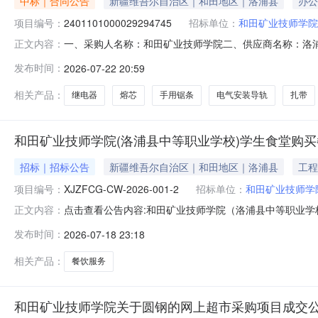
中标｜合同公告
新疆维吾尔自治区｜和田地区｜洛浦县
办公
项目编号：
2401101000029294745
招标单位：
和田矿业技师学院
一、采购人名称：和田矿业技师学院二、供应商名称：洛
正文内容：
2401101000029294745五、合同编号：11N4581
发布时间：
2026-07-22 20:59
村垃圾桶山头林村垃圾桶个5.0015753胜为扎带束线带魔术贴胜为扎
相关产品：
继电器
熔芯
手用锯条
电气安装导轨
扎带
和田矿业技师学院(洛浦县中等职业学校)学生食堂购
招标｜招标公告
新疆维吾尔自治区｜和田地区｜洛浦县
工程
项目编号：
XJZFCG-CW-2026-001-2
招标单位：
和田矿业技师学
点击查看公告内容:和田矿业技师学院（洛浦县中等职业学校
正文内容：
发布时间：
2026-07-18 23:18
相关产品：
餐饮服务
和田矿业技师学院关于圆钢的网上超市采购项目成交