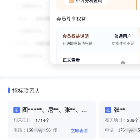
甲方分析查询
会员尊享权益
招标联系人
图*****、尼**、张**、野
张**
图
张
**
个
个
1714
289
相关项目：
相关项目：
立即查看
电话：
166
96
电话：
176
5
******
******