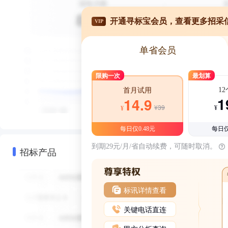
开通寻标宝会员，查看更多招采
VIP
单省会员
限购一次
最划算
1
首月试用
1
14.9
¥39
¥
¥
每日仅0.48元
每日仅
到期29元/月/省自动续费，可随时取消。
招标产品
标讯详情查看
关键电话直连