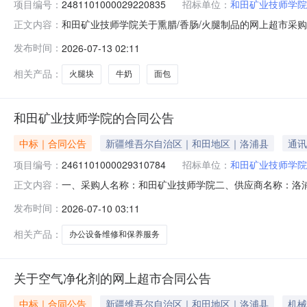
项目编号：
2481101000029220835
招标单位：
和田矿业技师学院
和田矿业技师学院关于熏腊/香肠/火腿制品的网上超市采购项目
正文内容：
学院关于熏腊/香肠/火腿制品的网上超市采购项目采购项目项目编号
发布时间：
2026-07-13 02:11
所在行政区划编码:653224项目所在行政区划名称:新
相关产品：
火腿块
牛奶
面包
和田矿业技师学院的合同公告
中标｜合同公告
新疆维吾尔自治区｜和田地区｜洛浦县
通讯
项目编号：
2461101000029310784
招标单位：
和田矿业技师学院
一、采购人名称：和田矿业技师学院二、供应商名称：洛浦县飞
正文内容：
五、合同编号：11N45819159020268001六、合同
发布时间：
2026-07-10 03:11
概况：七、其它事项：详见附件中的合同文件八、联系方式1
相关产品：
办公设备维修和保养服务
关于空气净化剂的网上超市合同公告
中标｜合同公告
新疆维吾尔自治区｜和田地区｜洛浦县
机械