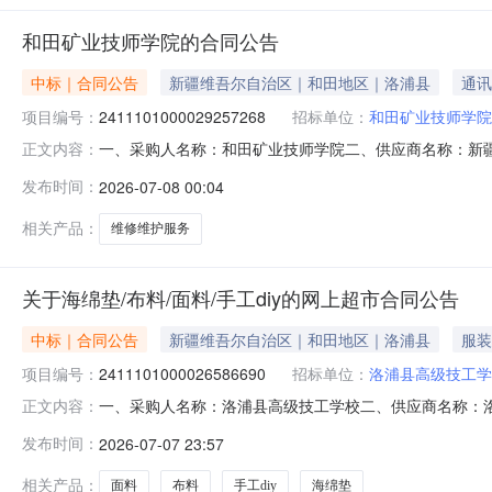
和田矿业技师学院的合同公告
中标｜合同公告
新疆维吾尔自治区｜和田地区｜洛浦县
通讯
项目编号：
2411101000029257268
招标单位：
和田矿业技师学院
一、采购人名称：和田矿业技师学院二、供应商名称：新疆尼闪
正文内容：
五、合同编号：11N45819159020267401六、合同
发布时间：
2026-07-08 00:04
七、其它事项：详见附件中的合同文件八、联系方式1、采购
相关产品：
维修维护服务
关于海绵垫/布料/面料/手工diy的网上超市合同公告
中标｜合同公告
新疆维吾尔自治区｜和田地区｜洛浦县
服装
项目编号：
2411101000026586690
招标单位：
洛浦县高级技工学
一、采购人名称：洛浦县高级技工学校二、供应商名称：洛浦县
正文内容：
五、合同编号：11N458191590202522802六、合
发布时间：
2026-07-07 23:57
56.0015840服务要求或标的基本概况：七、其它事项：
相关产品：
面料
布料
手工diy
海绵垫