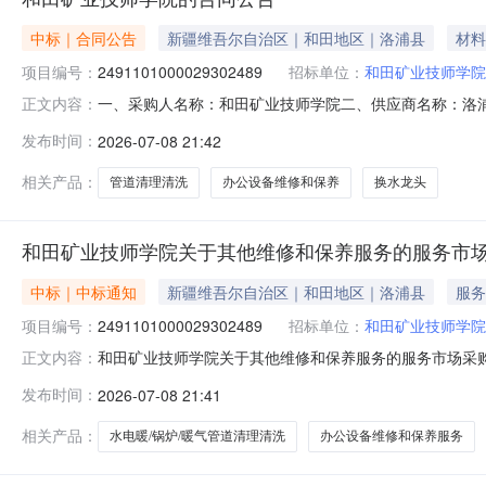
中标｜合同公告
新疆维吾尔自治区｜和田地区｜洛浦县
材料
项目编号：
2491101000029302489
招标单位：
和田矿业技师学院
一、采购人名称：和田矿业技师学院二、供应商名称：洛浦县多
正文内容：
五、合同编号：11N45819159020267801六、合
发布时间：
2026-07-08 21:42
附件台1.008200082000服务要求或标的基本概况
相关产品：
管道清理清洗
办公设备维修和保养
换水龙头
和田矿业技师学院关于其他维修和保养服务的服务市
中标｜中标通知
新疆维吾尔自治区｜和田地区｜洛浦县
服务
项目编号：
2491101000029302489
招标单位：
和田矿业技师学院
和田矿业技师学院关于其他维修和保养服务的服务市场采购项目
正文内容：
师学院关于其他维修和保养服务的服务市场采购项目采购项目项目编
发布时间：
2026-07-08 21:41
项目所在行政区划编码:653224项目所在行政区划名称
相关产品：
水电暖/锅炉/暖气管道清理清洗
办公设备维修和保养服务