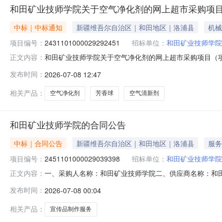
和田矿业技师学院关于空气净化剂的网上超市采购项
中标｜中标通知
新疆维吾尔自治区｜和田地区｜洛浦县
机械
项目编号：
2431101000029292451
招标单位：
和田矿业技师学院
和田矿业技师学院关于空气净化剂的网上超市采购项目（项目编
正文内容：
于空气净化剂的网上超市采购项目采购项目项目编号:243110
发布时间：
2026-07-08 12:47
编码:653224项目所在行政区划名称:新疆维吾尔自治区
相关产品：
空气净化剂
芳香球
空气清新剂
和田矿业技师学院的合同公告
中标｜合同公告
新疆维吾尔自治区｜和田地区｜洛浦县
服务
项目编号：
2451101000029039398
招标单位：
和田矿业技师学院
一、采购人名称：和田矿业技师学院二、供应商名称：和田像素
正文内容：
五、合同编号：11N45819159020266601六、合同
发布时间：
2026-07-08 00:04
七、其它事项：详见附件中的合同文件八、联系方式1、采购
相关产品：
宣传品制作服务