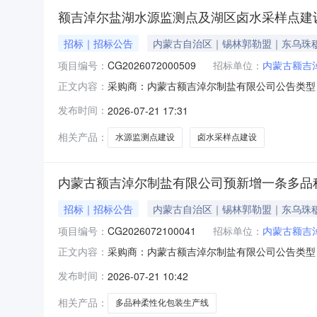
额吉淖尔盐湖水源监测点及湖区卤水采样点建
招标｜招标公告
内蒙古自治区｜锡林郭勒盟｜东乌珠
项目编号：
CG2026072000509
招标单位：
内蒙古额吉
采购商：内蒙古额吉淖尔制盐有限公司公告类型：公
正文内容：
07-2508:00:00距结束剩余3天一、采
发布时间：
2026-07-21 17:31
工费等乙方所需承担的费用。施工地址为：内蒙
至我公司邮箱（
相关产品：
水源监测点建设
卤水采样点建设
内蒙古额吉淖尔制盐有限公司预新增一条多品
招标｜招标公告
内蒙古自治区｜锡林郭勒盟｜东乌珠
项目编号：
CG2026072100041
招标单位：
内蒙古额吉
采购商：内蒙古额吉淖尔制盐有限公司公告类型：公
正文内容：
07-2323:45:00距结束剩余2天一、采
发布时间：
2026-07-21 10:42
调试费、施工费等乙方所需承担的费用。施工地
人：曹磊联系电
相关产品：
多品种柔性化包装生产线