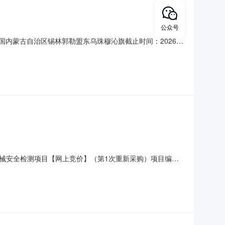
公众号
中国内蒙古自治区锡林郭勒盟东乌珠穆沁旗截止时间：2026-
台3梅特勒百分之一天平MA602PE/A台二、项目说明货到验
55公里处。供应商所提供的货物必须为正品、未使用过的新
械安全检测项目【网上竞价】（第1次重新采购）项目编号
主要设备有矿用车辆挖掘机2台、装载机2台、自卸车1台；并
确定1名成交供应商；4、服务期：自合同签订之日起至本项