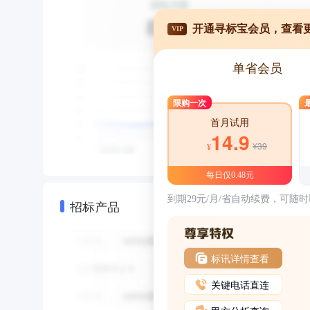
开通寻标宝会员，查看
VIP
单省会员
限购一次
首月试用
14.9
¥39
¥
每日仅0.48元
到期29元/月/省自动续费，可随
招标产品
标讯详情查看
关键电话直连