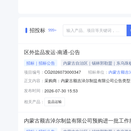
招投标
999+
区外盐品发运-南通-公告
招标｜招标公告
内蒙古自治区｜锡林郭勒盟｜东乌珠
项目编号：
CG2026073000347
招标单位：
内蒙古额吉
采购商：内蒙古额吉淖尔制盐有限公司公告类型：公
正文内容：
07-3017:45:00距结束剩余2小时一、
发布时间：
2026-07-30 15:53
司）收货人：陆丁寒果电话:13*********，
相关产品：
盐品运输
内蒙古额吉淖尔制盐有限公司预购进一批工作