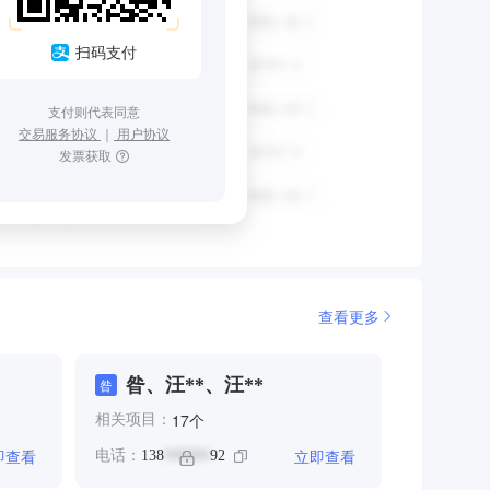
扫码支付
支付则代表同意
交易服务协议
｜
用户协议
发票获取
查看更多
昝、汪**、汪**
昝
个
17
相关项目：
即查看
立即查看
电话：
138
92
******