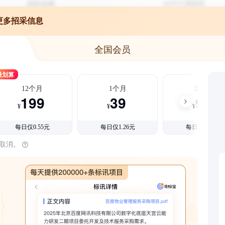
更多招采信息
全国会员
最划算
12个月
1个月
3个月
199
39
99
¥
¥
¥
每日仅0.55元
每日仅1.26元
每日仅1.08元
时取消。