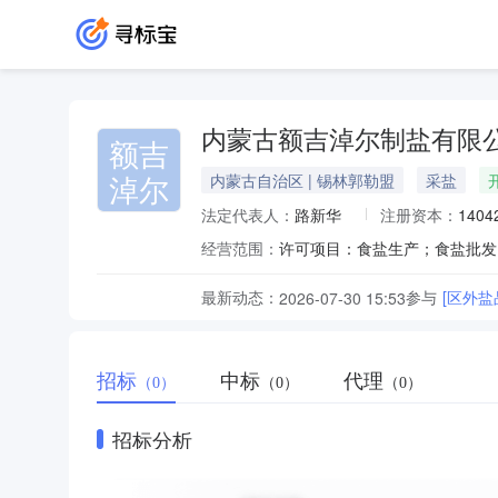
内蒙古额吉淖尔制盐有限
额吉
淖尔
内蒙古自治区 | 锡林郭勒盟
采盐
法定代表人：
路新华
注册资本：
140
经营范围：
最新动态：
参与
[区外盐
2026-07-30 15:53
招标
中标
代理
（0）
（0）
（0）
招标分析