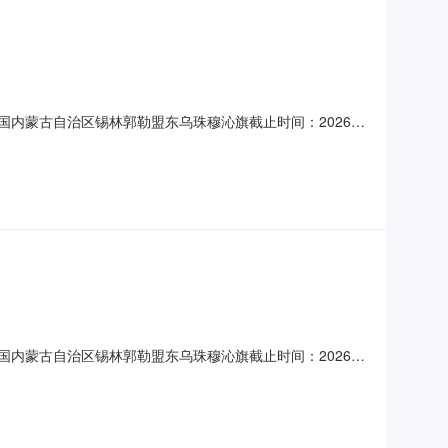
中国内蒙古自治区锡林郭勒盟东乌珠穆沁旗截止时间：2026-
项目见附件项二、项目说明报价金额包含：项目单价，税金、施
），不以最低价为中标依据，报价单位须上传公司资质等文件
中国内蒙古自治区锡林郭勒盟东乌珠穆沁旗截止时间：2026-
说明项目验收合格付款，报价金额包含：项目单价，税金，安装
使用规则盘外供应商报价必须使用电子签章四、联系方式联系