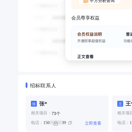
甲方分析查询
会员尊享权益
招标联系人
张*
王
张
王
个
73
相关项目：
相关项
立即查看
电话：
150
39
电话：
1
******