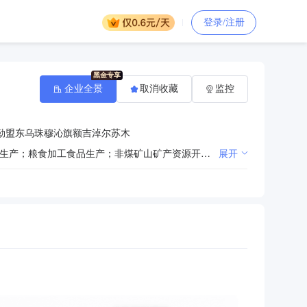
登录/注册
企业全景
取消收藏
监控
勒盟东乌珠穆沁旗额吉淖尔苏木
许可项目：食盐生产；食盐批发；调味品生产；食品销售；食品生产；饮料生产；饲料添加剂生产；饲料生产；粮食加工食品生产；非煤矿山矿产资源开采；矿产资源勘查；食品互联网销售；艺术品进出口；化妆品生产；第二类医疗器械生产；保健食品生产；旅游业务；住宿服务；餐饮服务；餐饮服务（不产生油烟、异味、废气）；水产养殖；水产苗种生产；水产苗种进出口；天然水域鱼类资源的人工增殖放流；牲畜饲养；动物饲养。（依法须经批准的项目，经相关部门批准后方可开展经营活动，具体经营项目以相关部门批准文件或许可证件为准）一般项目：非食用盐加工；非食用盐销售；饲料添加剂销售；食用农产品批发；食用农产品零售；食用农产品初加工；选矿；专用设备制造（不含许可类专业设备制造）；食品、酒、饮料及茶生产专用设备制造；食品进出口；货物进出口；互联网销售（除销售需要许可的商品）；包装服务；化工产品生产（不含许可类化工产品）；化工产品销售（不含许可类化工产品）；日用化学产品制造；日用化学产品销售；化妆品批发；化妆品零售；个人卫生用品销售；日用品批发；日用品销售；日用百货销售；第一类医疗器械销售；第一类医疗器械生产；第二类医疗器械销售；工艺美术品及礼仪用品销售（象牙及其制品除外）；工艺美术品及礼仪用品制造（象牙及其制品除外）；工艺美术品及收藏品零售（象牙及其制品除外）；工艺美术品及收藏品批发（象牙及其制品除外）；体验式拓展活动及策划；游览景区管理；农产品智能物流装备销售；道路货物运输站经营；普通货物仓储服务（不含危险化学品等需许可审批的项目）；仓储设备租赁服务；住房租赁；非居住房地产租赁；餐饮管理；单位后勤管理服务；谷物种植；蔬菜种植；水果种植；薯类种植；豆类种植；草种植；水产苗种销售；水产品收购；水产品批发；水产品零售；体育场地设施经营（不含高危险性体育运动）；文化场馆管理服务；文物文化遗址保护服务；宠物食品及用品批发；宠物食品及用品零售。（除依法须经批准的项目外，凭营业执照依法自主开展经营活动）
展开