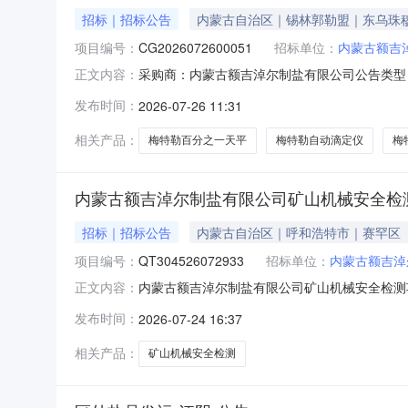
招标｜招标公告
内蒙古自治区｜锡林郭勒盟｜东乌珠
项目编号：
CG2026072600051
招标单位：
内蒙古额吉
采购商：内蒙古额吉淖尔制盐有限公司公告类型：公
正文内容：
07-2908:00:00距结束剩余2天一、采购
发布时间：
2026-07-26 11:31
收合格付款，报价金额包含：单价，税金，运费
品
相关产品：
梅特勒百分之一天平
梅特勒自动滴定仪
梅
内蒙古额吉淖尔制盐有限公司矿山机械安全检测
招标｜招标公告
内蒙古自治区｜呼和浩特市｜赛罕区
项目编号：
QT304526072933
招标单位：
内蒙古额吉淖
内蒙古额吉淖尔制盐有限公司矿山机械安全检测
正文内容：
QT304526072933采购方式网上竞价（
发布时间：
2026-07-24 16:37
协助采购人通过主管部门备案；2、资金情况：
目服务工作全部完成止；5、服
相关产品：
矿山机械安全检测