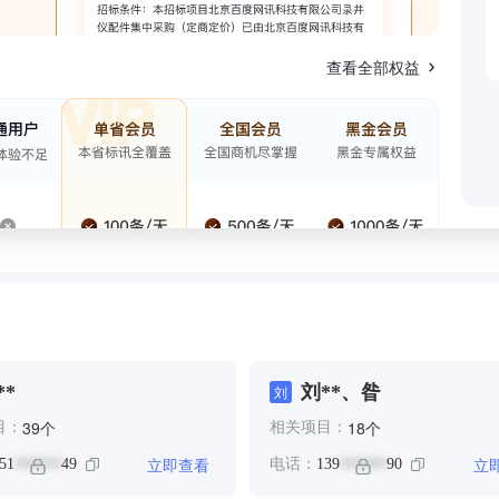
查看全部权益
**
刘**、昝
刘
个
个
39
18
目：
相关项目：
立即查看
立
51
49
电话：
139
90
******
******