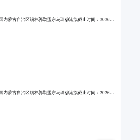
中国内蒙古自治区锡林郭勒盟东乌珠穆沁旗截止时间：2026-
秋工作服（长袖、长裤）60%棉、40%聚酯纤维涤棉磨毛厚纱
报价金额包含：单价，税金，制版费、运费等乙方所需承担
中国内蒙古自治区锡林郭勒盟东乌珠穆沁旗截止时间：2026-
收到基低位发热量≥5000kcaol，粒度≤3cm吨二、项目说明货
盟东乌珠穆沁旗西55公里处。供应商所提供的