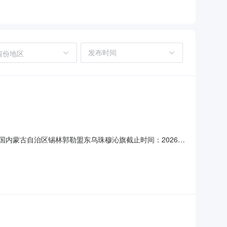
省份地区
中国内蒙古自治区锡林郭勒盟东乌珠穆沁旗截止时间：2026-
川区观音山街道通富北路北首8号（江苏省盐业集团南通有限公
方式联系人：昝海超联系电话：13********