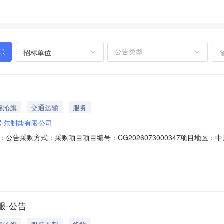
招标单位
穆沁旗
交通运输
服务
淖尔制盐有限公司
告采购方式：采购项目项目编号：CG2026073000347项目地区：
采购品信息序号采购品名称规格单位1盐品运输吨二、项目说明江苏省南通市崇
30吨请报运费三、报价电子签章使用规则盘外供应商报价必须使用电子签章四、联系
服-公告