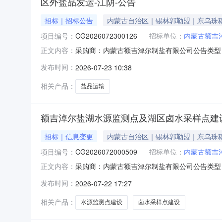
区外盐品发运-江阴-公告
招标｜招标公告
内蒙古自治区｜锡林郭勒盟｜东乌珠
项目编号：
CG2026072300126
招标单位：
内蒙古额吉
采购商：内蒙古额吉淖尔制盐有限公司公告类型：公
正文内容：
07-2314:30:00距结束剩余4小时一、采购
发布时间：
2026-07-23 10:38
报价电子签章使用规则盘外供应商报价必须使用电子签章四
相关产品：
盐品运输
额吉淖尔盐湖水源监测点及湖区卤水采样点建
招标｜信息变更
内蒙古自治区｜锡林郭勒盟｜东乌珠
项目编号：
CG2026072000509
招标单位：
内蒙古额吉
采购商：内蒙古额吉淖尔制盐有限公司公告类型：
正文内容：
2026-07-2508:00:00距结束剩余
发布时间：
2026-07-22 17:27
金、施工费等乙方所需承担的费用。施工地址为
等文件至我公司邮
相关产品：
水源监测点建设
卤水采样点建设