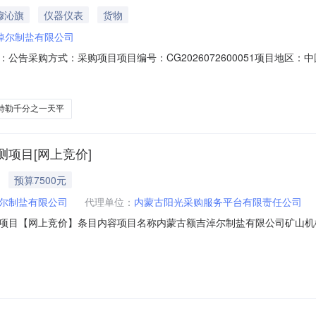
穆沁旗
仪器仪表
货物
淖尔制盐有限公司
告采购方式：采购项目项目编号：CG2026072600051项目地区：
品信息序号采购品名称规格单位1梅特勒自动滴定仪ET15台2梅特勒千分之一天平
等乙方所需承担的费用。收货地址为：内蒙古锡林郭勒盟东乌珠穆沁旗西
特勒千分之一天平
项目[网上竞价]
预算7500元
尔制盐有限公司
代理单位：
内蒙古阳光采购服务平台有限责任公司
项目【网上竞价】条目内容项目名称内蒙古额吉淖尔制盐有限公司矿山机
一次性报价）项目概况1、采购内容：开展矿山机械安全检测工作并出具报告，
采购人资金筹备到位，全部为企业自有资金；3、标段划分：不划分标段，