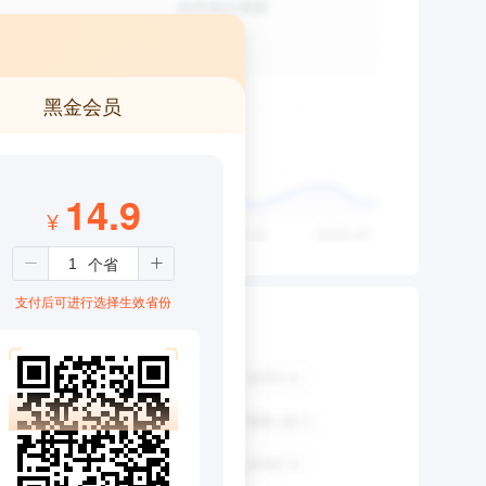
黑金会员
14.9
¥
支付后可进行选择生效省份