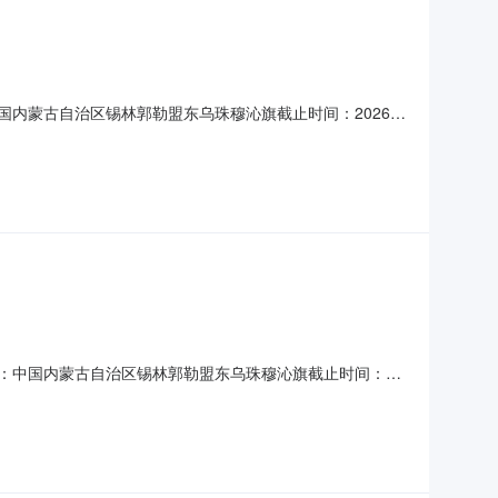
中国内蒙古自治区锡林郭勒盟东乌珠穆沁旗截止时间：2026-
8号联系人：孙敏电话：18*********。30吨请报运费三、
*@qq.com
地区：中国内蒙古自治区锡林郭勒盟东乌珠穆沁旗截止时间：
建设工程项目见附件项二、项目说明报价金额包含：项目单价，税
审方式），不以最低价为中标依据，报价单位须上传公司资质