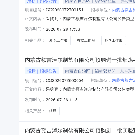
招标｜招标公告
内蒙古自治区｜锡林郭勒盟｜东乌珠
项目编号：
CG2026072700151
招标单位：
内蒙古额吉
采购商：内蒙古额吉淖尔制盐有限公司公告类型：公
正文内容：
07-3108:00:00距结束剩余2天一、采
发布时间：
2026-07-28 17:33
卡套3冬季工作服（棉服上衣）面料：百分百纯
的费用。收货
相关产品：
夏季工作服
春秋工作服
冬季工作服
内蒙古额吉淖尔制盐有限公司预购进一批烟煤
招标｜招标公告
内蒙古自治区｜锡林郭勒盟｜东乌珠
项目编号：
CG2026072600054
招标单位：
内蒙古额吉
采购商：内蒙古额吉淖尔制盐有限公司公告类型：公
正文内容：
07-2908:00:00距结束剩余2天一、采购品信
发布时间：
2026-07-26 11:31
到验收合格且收到发票后付款，报价金额包含：
相关产品：
烟煤
内蒙古额吉淖尔制盐有限公司预购进一批实验