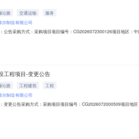
穆沁旗
交通运输
服务
淖尔制盐有限公司
告采购方式：采购项目项目编号：CG2026072300126项目地区：
品信息序号采购品名称规格单位1盐品运输吨二、项目说明江阴市青阳镇旌阳南路31
、联系方式联系人：昝海超联系电话：13*********电子邮箱：*******
设工程项目-变更公告
穆沁旗
工程建筑
工程
淖尔制盐有限公司
变更公告采购方式：采购项目项目编号：CG2026072000509项目
2天一、采购品信息序号采购品名称规格单位1盐湖水源监测点及湖区卤水采样点
：内蒙古锡林郭勒盟东乌珠穆沁旗西55公里处。项目采用询比（综合评