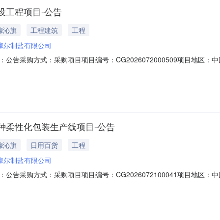
设工程项目-公告
穆沁旗
工程建筑
工程
淖尔制盐有限公司
告采购方式：采购项目项目编号：CG2026072000509项目地区：
购品信息序号采购品名称规格单位1盐湖水源监测点及湖区卤水采样点建设工程
古锡林郭勒盟东乌珠穆沁旗西55公里处。项目采用询比（综合评审方式
种柔性化包装生产线项目-公告
穆沁旗
日用百货
工程
淖尔制盐有限公司
告采购方式：采购项目项目编号：CG2026072100041项目地区：
购品信息序号采购品名称规格单位1多品种柔性化包装生产线见附件条二、项目
址为：内蒙古锡林郭勒盟东乌珠穆沁旗西55公里处。三、报价电子签章