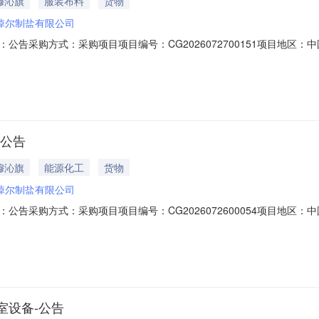
穆沁旗
服装布料
货物
淖尔制盐有限公司
告采购方式：采购项目项目编号：CG2026072700151项目地区：
购品信息序号采购品名称规格单位1夏季工作服（短袖、长裤）百分百纯棉套2春
棉，内里：高端拍拍棉件二、项目说明货到验收合格且收到发票后付款，
-公告
穆沁旗
能源化工
货物
淖尔制盐有限公司
告采购方式：采购项目项目编号：CG2026072600054项目地区：
息序号采购品名称规格单位1烟煤（粒煤）全水≤33，挥发分Aar%(20~28)，
单价，税金，运费等乙方所需承担的费用。收货地址为：内蒙古锡林郭勒
室设备-公告