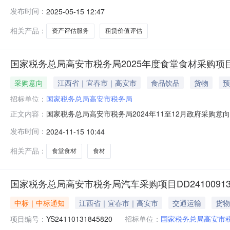
360983MB19498592505150760项目规模：
发布时间：
2025-05-15 12:47
不超过2000元对国家税务总局高安市税务局原地税办税
并按时按
相关产品：
资产评估服务
租赁价值评估
国家税务总局高安市税务局2025年度食堂食材采购项
采购意向
江西省｜宜春市｜高安市
食品饮品
货物
预
招标单位：
国家税务总局高安市税务局
国家税务总局高安市税务局2024年11至12月政府采购意
正文内容：
项目所在采购意向：国家税务总局高安市税务局2024年1
发布时间：
2024-11-15 10:44
采购项目预算金额：230.000000万元(人民币)采购
调味
相关产品：
食堂食材
食材
国家税务总局高安市税务局汽车采购项目DD241009136258
中标｜中标通知
江西省｜宜春市｜高安市
交通运输
货物
项目编号：
YS24110131845820
招标单位：
国家税务总局高安市