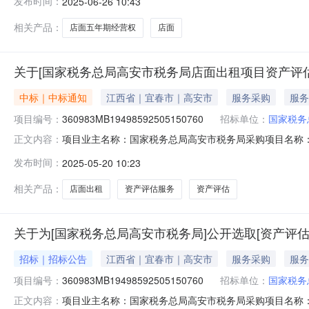
发布时间：
2025-06-26 10:43
02日延期处理方式:无项目简介:高安市瑞州街道赤土板路101
相关产品：
店面五年期经营权
店面
关于[国家税务总局高安市税务局店面出租项目资产评
中标｜中标通知
江西省｜宜春市｜高安市
服务采购
服务
项目编号：
360983MB19498592505150760
招标单位：
国家税务
项目业主名称：国家税务总局高安市税务局采购项目名称
正文内容：
360983MB19498592505150760服务类型：资产
发布时间：
2025-05-20 10:23
971号文件及市场行情收费标准，最高不超过2000元对
相关产品：
店面出租
资产评估服务
资产评估
关于为[国家税务总局高安市税务局]公开选取[资产评估
招标｜招标公告
江西省｜宜春市｜高安市
服务采购
服务
项目编号：
360983MB19498592505150760
招标单位：
国家税务
项目业主名称：国家税务总局高安市税务局采购项目名称
正文内容：