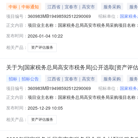
中标｜中标通知
江西省｜宜春市｜高安市
服务采购
服务
项目编号：
360983MB19498592512290069
招标单位：
国家税务
项目业主名称：国家税务总局高安市税务局采购项目名称
正文内容：
360983MB19498592512290069服务类型：资产
发布时间：
2026-01-04 10:22
工作日）签订合同时间：15（个工作日）合同备案时间
址：江
相关产品：
资产评估服务
关于为[国家税务总局高安市税务局]公开选取[资产评估
招标｜招标公告
江西省｜宜春市｜高安市
服务采购
服务
项目编号：
360983MB19498592512290069
招标单位：
国家税务
项目业主名称：国家税务总局高安市税务局采购项目名称
正文内容：
360983MB19498592512290069项目规模：
发布时间：
2025-12-29 10:05
店面，面积共计1295平方米资产价值评估，并按时按质
明：无其他要求说
相关产品：
资产评估服务