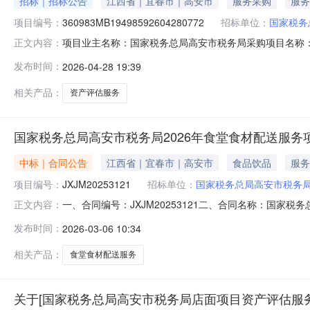
招标｜招标公告
江西省｜宜春市｜高安市
服务采购
服务
项目编号：
360983MB19498592604280772
招标单位：
国家税务
项目业主名称：国家税务总局高安市税务局采购项目名称
正文内容：
360983MB19498592604280772项目规模
发布时间：
2026-04-28 19:39
安置房2栋5、6、7、8号，面积约2000平方米（无
15（个工作日）资
相关产品：
资产评估服务
国家税务总局高安市税务局2026年食堂食材配送服务
中标｜合同公告
江西省｜宜春市｜高安市
食品饮品
服务
项目编号：
JXJM20253121
招标单位：
国家税务总局高安市税务
一、合同编号：JXJM20253121二、合同名称：国家税
正文内容：
税务局2026年食堂食材配送服务项目五、合同主体采购人（
发布时间：
2026-03-06 10:34
贸易有限公司地址：江西省宜春市高安市行者物流云谷内陆港
相关产品：
食堂食材配送服务
关于[国家税务总局高安市税务局店面项目资产评估服