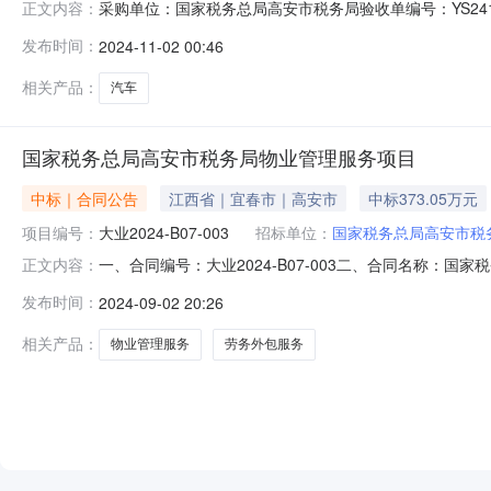
采购单位：国家税务总局高安市税务局验收单编号：YS24110
正文内容：
DD24100913625820_mRevkN.pdf时间：2024-
发布时间：
2024-11-02 00:46
集中采购电子验收单【第一联：采购单位（需方）留存】上级单
相关产品：
汽车
国家税务总局高安市税务局物业管理服务项目
中标｜合同公告
江西省｜宜春市｜高安市
中标373.05万元
项目编号：
大业2024-B07-003
招标单位：
国家税务总局高安市税
一、合同编号：大业2024-B07-003二、合同名称：国
正文内容：
管理服务项目五、合同主体采购人（甲方）：国家税务总局高
发布时间：
2024-09-02 20:26
公司地址：南昌市红谷滩新区丰和中大道正荣现代大厦B座1
相关产品：
物业管理服务
劳务外包服务