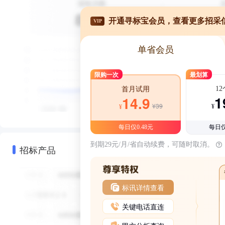
开通寻标宝会员，查看更多招采
VIP
单省会员
限购一次
最划算
1
首月试用
1
14.9
¥39
¥
¥
每日仅0.48元
每日仅
到期29元/月/省自动续费，可随时取消。
招标产品
标讯详情查看
关键电话直连