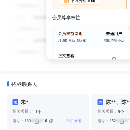
甲方分析查询
会员尊享权益
招标联系人
未*
陈**、陈*
未
陈
个
个
11
9
相关项目：
相关项目：
立即查看
电话：
139
16
电话：
152
1
******
******