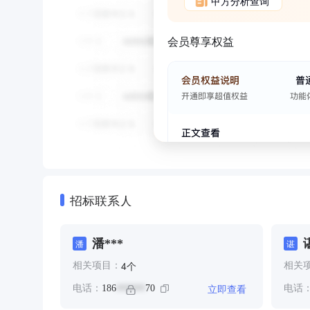
甲方分析查询
会员尊享权益
招标联系人
潘***
潘
谌
个
4
相关项目：
相关
立即查看
电话：
186
70
电话
******