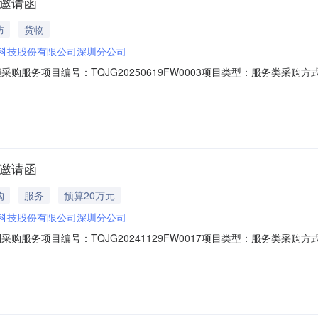
购邀请函
防
货物
科技股份有限公司深圳分公司
采购服务项目编号：TQJG20250619FW0003项目类型：服务类
后审资金来源：企业自筹项目概况：2025年度广联达加密锁采购服务采
信息标段/包分类：C-服务/其他服务报价方式：单价报价采购控制价：67928
购邀请函
购
服务
预算20万元
科技股份有限公司深圳分公司
采购服务项目编号：TQJG20241129FW0017项目类型：服务类
后审资金来源：企业自筹项目概况：2024年广联达算量规则采购服务采
信息标段/包分类：C-服务/其他服务报价方式：总价包干采购控制价：20000