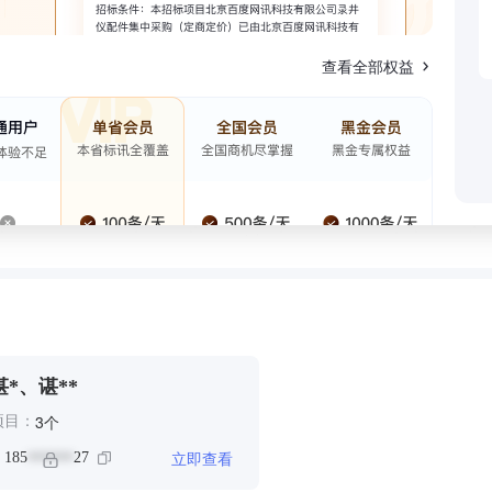
查看全部权益
谌*、谌**
个
3
项目：
立即查看
：
185
27
******