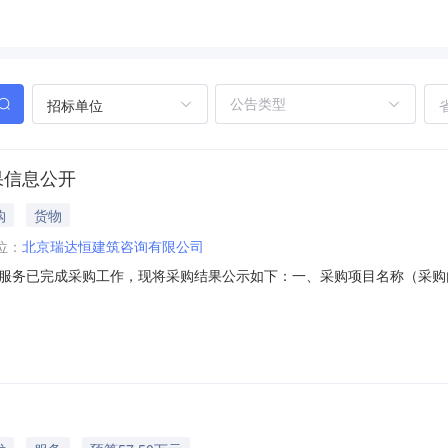
招标单位
果信息公开
购
货物
位：
北京瑞达恒建筑咨询有限公司
服务已完成采购工作，现将采购结果公示如下：一、采购项目名称（采购
深圳分公司,北京瑞达恒建筑咨询有限公司,北京易择互联建筑咨询有限公司
有限公司,广州市中报兴图软件科技有限公司,广东中建普联科技股份有限