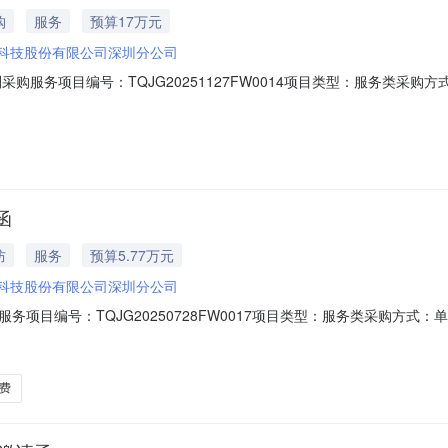
购
服务
预算17万元
科技股份有限公司深圳分公司
采购服务项目编号：TQJG20251127FW0014项目类型：服务类
达算量规则采购服务采购单位信息单位名称：深圳市政集团有限公司单位联系
包干采购控制价：170000.0评审办法：公告信息邀请函名称：2025
函
防
服务
预算5.77万元
科技股份有限公司深圳分公司
务项目编号：TQJG20250728FW0017项目类型：服务类采购方
审查方式：资格后审资金来源：企业自筹项目概况：2025年广联达软件加
788434标段/包信息标段/包分类：C-服务/其他服务报价方式：单价报
费