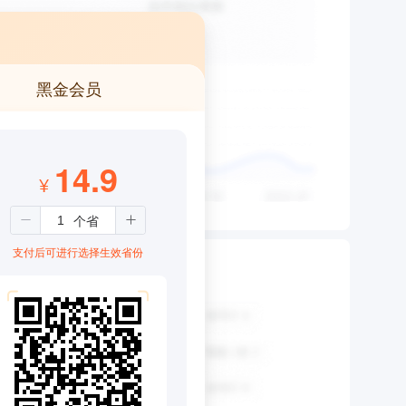
黑金会员
14.9
¥
支付后可进行选择生效省份