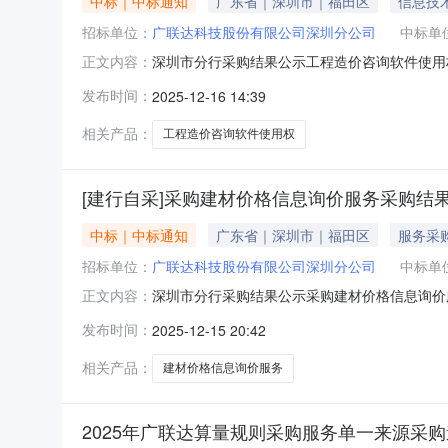
中标｜中标通知
广东省｜深圳市｜福田区
信息技
招标单位：
广联达科技股份有限公司深圳分公司
中标单
深圳市分行采购结果公示工程造价咨询软件使用
正文内容：
三、候选供应商：深圳市斯维尔科技股份有限公
发布时间：
2025-12-16 14:39
采购价格（元）：57.5万元（含税）六、合同确
相关产品：
工程造价咨询软件使用权
[建行自采]采购建材价格信息询价服务采购结
中标｜中标通知
广东省｜深圳市｜福田区
服务采
招标单位：
广联达科技股份有限公司深圳分公司
中标单
深圳市分行采购结果公示采购建材价格信息询价
正文内容：
磋商三、候选供应商：广联达科技股份有限公司
发布时间：
2025-12-15 20:42
有限公司四、入选供应商：北京瑞达恒建筑咨询
价15元/条（含税）,广州市中报兴图软
相关产品：
建材价格信息询价服务
2025年广联达算量规则采购服务单一来源采