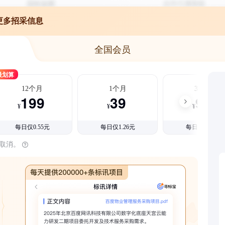
更多招采信息
全国会员
最划算
12个月
1个月
3个月
199
39
99
¥
¥
¥
每日仅0.55元
每日仅1.26元
每日仅1.08元
时取消。