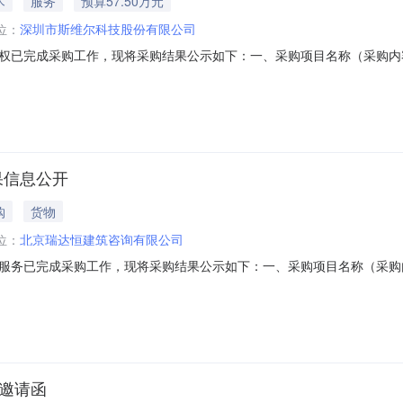
术
服务
预算57.50万元
位：
深圳市斯维尔科技股份有限公司
权已完成采购工作，现将采购结果公示如下：一、采购项目名称（采购内
司,广联达科技股份有限公司深圳分公司四、入选供应商：深圳市斯维尔科
定的采购数量：/建行深圳市分行财务会计部2025年12月16日
果信息公开
购
货物
位：
北京瑞达恒建筑咨询有限公司
服务已完成采购工作，现将采购结果公示如下：一、采购项目名称（采购
深圳分公司,北京瑞达恒建筑咨询有限公司,北京易择互联建筑咨询有限公司
有限公司,广州市中报兴图软件科技有限公司,广东中建普联科技股份有限
购邀请函