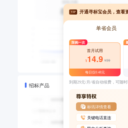
开通寻标宝会员，查看
VIP
单省会员
限购一次
首月试用
14.9
¥39
¥
每日仅0.48元
到期29元/月/省自动续费，可随
招标产品
标讯详情查看
关键电话直连