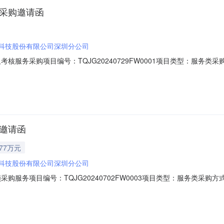
源采购邀请函
科技股份有限公司深圳分公司
考核服务采购项目编号：TQJG20240729FW0001项目类型：服
资格后审资金来源：企业自筹项目概况：2024年度广联达培训及考核服
7标段/包信息标段/包分类：C-服务/其他服务报价方式：总价包干采购控制价
购邀请函
.77万元
科技股份有限公司深圳分公司
采购服务项目编号：TQJG20240702FW0003项目类型：服务类
后审资金来源：企业自筹项目概况：2024年度广联达加密锁采购服务采
包信息标段/包分类：C-服务/其他服务报价方式：单价报价采购控制价：9277