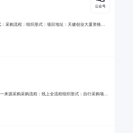
公众号
采购方式：采购流程：组织形式：项目地址：天健创业大厦资格审
人：谌工采购人联系电话：18579823827标段/包信息
年广联达算量规则采购服务单一来源采购邀请函邀请函发布时间：
式：单一来源采购采购流程：线上全流程组织形式：自行采购项目
密锁续费采购单位信息单位名称：深圳市建安（集团）股份有
价采购控制价：57680.0评审办法：其他公告信息邀请函名