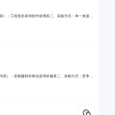
容）：工程造价咨询软件使用权二、采购方式：单一来源
技股份有限公司,广联达科技股份有限公司深圳分公司五、
内容）：采购建材价格信息询价服务二、采购方式：竞争性
,广州市中报兴图软件科技有限公司,广东中建普联科技股份
公司五、采购价格（元）：北京瑞达恒建筑咨询有限公司报