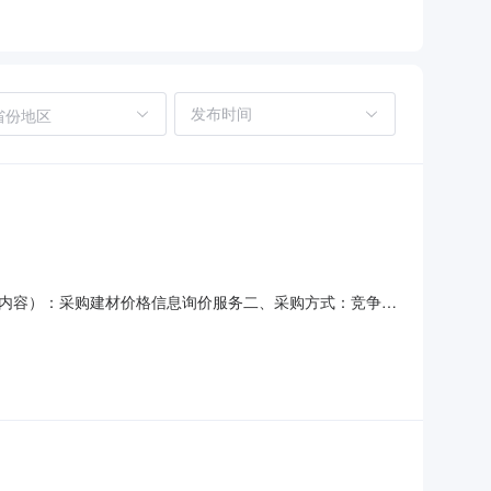
省份地区
内容）：采购建材价格信息询价服务二、采购方式：竞争性
,广州市中报兴图软件科技有限公司,广东中建普联科技股份
公司五、采购价格（元）：北京瑞达恒建筑咨询有限公司报