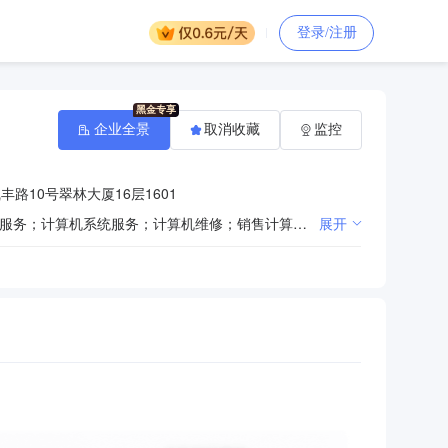
登录/注册
企业全景
取消收藏
监控
路10号翠林大厦16层1601
技术开发、技术转让、技术咨询、技术推广、技术服务、技术培训；数据处理；基础软件服务、应用软件服务；计算机系统服务；计算机维修；销售计算机、软件及辅助设备、机械设备、电子产品、建筑材料、装饰材料、五金交电、文化用品、体育用品、纺织品、服装、日用品、工艺品、家用电器、仪器仪表、通讯设备。（企业依法自主选择经营项目，开展经营活动；依法须经批准的项目，经相关部门批准后依批准的内容开展经营活动；不得从事本市产业政策禁止和限制类项目的经营活动。）^出版物零售。
展开