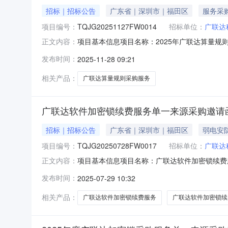
招标｜招标公告
广东省｜深圳市｜福田区
服务采
项目编号：
TQJG20251127FW0014
招标单位：
广联达
项目基本信息项目名称：2025年广联达算量规则
正文内容：
查方式：资金来源：其他项目概况：2025年广联
发布时间：
2025-11-28 09:21
标段/包分类：C-服务/其他服务报价方式：总价
相关产品：
广联达算量规则采购服务
广联达软件加密锁续费服务单一来源采购邀请
招标｜招标公告
广东省｜深圳市｜福田区
弱电安
项目编号：
TQJG20250728FW0017
招标单位：
广联达
项目基本信息项目名称：广联达软件加密锁续费服
正文内容：
地址：深圳宝龙专精特新产业园(建设中)资格
发布时间：
2025-07-29 10:32
限公司单位联系人：罗工采购人联系电话：18777
称：广
相关产品：
广联达软件加密锁续费服务
广联达软件加密锁续