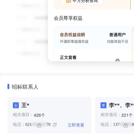
甲方分析查询
会员尊享权益
招标联系人
王*
李**、李*
王
李
个
个
426
221
相关项目：
相关项目：
立即查看
电话：
021
70
电话：
137
8
*******
******