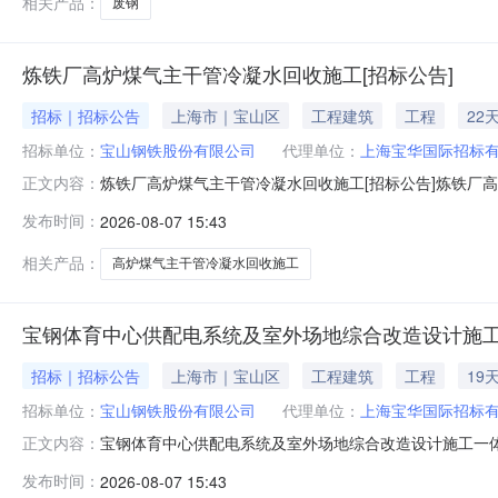
相关产品：
废钢
炼铁厂高炉煤气主干管冷凝水回收施工[招标公告]
招标｜招标公告
上海市｜宝山区
工程建筑
工程
22
招标单位：
宝山钢铁股份有限公司
代理单位：
上海宝华国际招标
炼铁厂高炉煤气主干管冷凝水回收施工[招标公告]炼铁厂
正文内容：
金来自自筹资金，招标人为宝山钢铁股份有限公司。项目已
发布时间：
2026-08-07 15:43
收施工。2.2建设地点：上海市宝山区富锦路宝山基地厂区内
简称发包人）就炼铁
相关产品：
高炉煤气主干管冷凝水回收施工
宝钢体育中心供配电系统及室外场地综合改造设计施工
招标｜招标公告
上海市｜宝山区
工程建筑
工程
19
招标单位：
宝山钢铁股份有限公司
代理单位：
上海宝华国际招标
宝钢体育中心供配电系统及室外场地综合改造设计施工一体
正文内容：
体育中心供配电系统及室外场地综合改造设计施工一体化
发布时间：
2026-08-07 15:43
标。2.工程概况与招标范围2.1招标项目名称：宝钢体育中