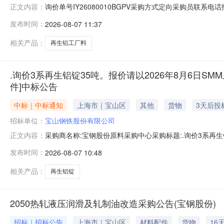
询价单号IY26080010BGPV采购方式定向采购员联系
正文内容：
牌采购数量计量单位要求交货期备注AB0058086系工厂料
发布时间：
2026-08-07 11:37
度：0.0元三、商务条款：定价说明：湿公吨。限价类别：数
相关产品：
再生铝工厂料
.询价3系再生铝锭35吨。报价请以2026年8月6日SMM
件]中标公告
中标｜中标通知
上海市｜宝山区
其他
货物
3天后投
招标单位：
宝山钢铁股份有限公司
采购商名称:宝钢股份原料采购中心采购标题:.询价3系再生铝
正文内容：
日【报价方式见附件】寻源方式:询比价中标供应商:未公开中标金
发布时间：
2026-08-07 10:48
相关产品：
再生铝锭
2050热轧液压润滑及轧制油改造采购公告(宝钢股份)
招标｜招标公告
上海市｜宝山区
材料配件
货物
16