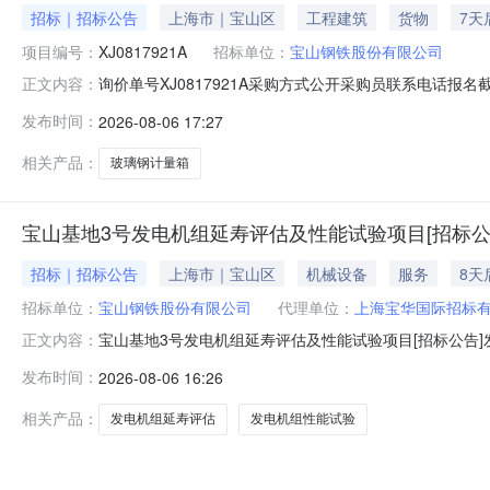
招标｜招标公告
上海市｜宝山区
工程建筑
货物
7天
项目编号：
XJ0817921A
招标单位：
宝山钢铁股份有限公司
询价单号XJ0817921A采购方式公开采购员联系电话报名截
正文内容：
采购数量计量单位要求交货期备注C5554108玻璃钢计量箱其它橡塑
发布时间：
2026-08-06 17:27
理;原始制造厂:无;部件号:无;2.0piece2026-10-13T23:
相关产品：
玻璃钢计量箱
宝山基地3号发电机组延寿评估及性能试验项目[招标公
招标｜招标公告
上海市｜宝山区
机械设备
服务
8天
招标单位：
宝山钢铁股份有限公司
代理单位：
上海宝华国际招标
宝山基地3号发电机组延寿评估及性能试验项目[招标公告]发
正文内容：
目宝山基地3号发电机组延寿评估及性能试验项目已获批，
发布时间：
2026-08-06 16:26
况与招标范围2.1项目地点：上海市宝山区富锦路宝山基地厂
围：1）对
相关产品：
发电机组延寿评估
发电机组性能试验