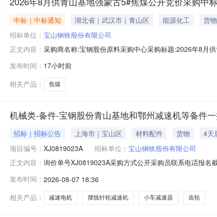
2026年8月供青山基地强蒙古5#焦煤公开竞价采购中
中标｜中标通知
湖北省｜武汉市｜青山区
能源化工
货物
招标单位：
宝山钢铁股份有限公司
采购商名称:宝钢股份原料采购中心采购标题:2026年8月供青
正文内容：
更多咨询请点击：
发布时间：
17小时前
相关产品：
焦煤
机械类-备件-宝钢股份青山基地和鄂州减速机等备件一批-
招标｜招标公告
上海市｜宝山区
材料配件
货物
4天
项目编号：
XJ0819023A
招标单位：
宝山钢铁股份有限公司
询价单号XJ0819023A采购方式公开采购员联系电话报名截
正文内容：
采购数量计量单位要求交货期备注C5664668摆线针轮减速机齿轮变速
发布时间：
2026-08-07 18:36
比:187;外形尺寸:中心高:290mm;原制造商:常州市武进武南变
相关产品：
减速电机
摆线针轮减速机
小车减速器
齿轮