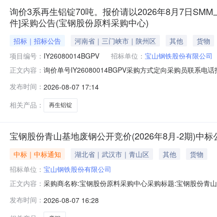
询价3系再生铝锭70吨。报价请以2026年8月7日SMM
件]采购公告(宝钢股份原料采购中心)
招标｜招标公告
河南省｜三门峡市｜陕州区
其他
货物
项目编号：
IY26080014BGPV
招标单位：
宝山钢铁股份有限公司
询价单号IY26080014BGPV采购方式定向采购员联系
正文内容：
牌采购数量计量单位要求交货期备注A5678974外购3系再
发布时间：
2026-08-07 17:14
额度：0.0元三、商务条款：定价说明：湿公吨。限价类别：
相关产品：
再生铝锭
宝钢股份青山基地废钢公开竞价(2026年8月-2期)中标
中标｜中标通知
湖北省｜武汉市｜青山区
其他
货物
招标单位：
宝山钢铁股份有限公司
采购商名称:宝钢股份原料采购中心采购标题:宝钢股份青山基地
正文内容：
0715:47更多咨询请点击：
发布时间：
2026-08-07 16:28