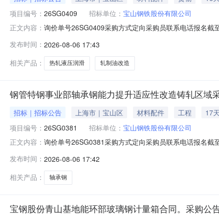
项目编号：
26SG0409
招标单位：
宝山钢铁股份有限公司
询价单号26SG0409采购方式定向采购员联系电话报名截至
正文内容：
要求交货期备注0012050热轧液压润滑及轧制油改造02宝
发布时间：
2026-08-06 17:43
支撑辊平衡液压阀台；改造2#和3#卷取机共6套助卷辊
相关产品：
热轧液压润滑
轧制油改造
钢管特钢事业部轴承钢能力提升适应性改造铸轧区域采
招标｜招标公告
上海市｜宝山区
材料配件
工程
17
项目编号：
26SG0381
招标单位：
宝山钢铁股份有限公司
询价单号26SG0381采购方式定向采购员联系电话报名截至
正文内容：
要求交货期备注001钢管特钢事业部轴承钢能力提升适应性改
发布时间：
2026-08-06 17:42
款：钢管特钢事业部轴承钢能力提升适应性改造项目铸轧
相关产品：
轴承钢
宝钢股份青山基地能环部玻璃钢计量箱合同。采购公告