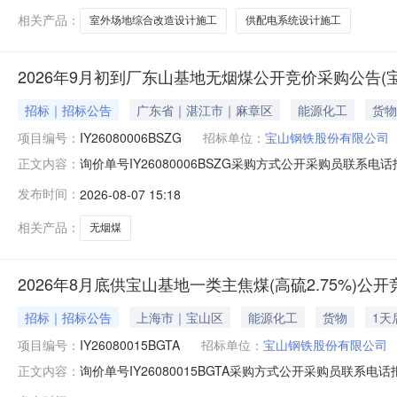
万元（不含税）。2.4计划
相关产品：
室外场地综合改造设计施工
供配电系统设计施工
2026年9月初到厂东山基地无烟煤公开竞价采购公告(
招标｜招标公告
广东省｜湛江市｜麻章区
能源化工
货物
项目编号：
IY26080006BSZG
招标单位：
宝山钢铁股份有限公司
询价单号IY26080006BSZG采购方式公开采购员联系电话报
正文内容：
料名称规格型号品牌采购数量计量单位要求交货期备注AA000
发布时间：
2026-08-07 15:18
江原料码头二、保证金额度：2000000.0元三、商务条款
相关产品：
无烟煤
2026年8月底供宝山基地一类主焦煤(高硫2.75%)
招标｜招标公告
上海市｜宝山区
能源化工
货物
1天
项目编号：
IY26080015BGTA
招标单位：
宝山钢铁股份有限公司
询价单号IY26080015BGTA采购方式公开采购员联系电话报
正文内容：
料名称规格型号品牌采购数量计量单位要求交货期备注AB0051