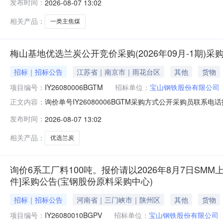
发布时间：
2026-08-07 13:02
二、保证金额度：2000000.0元三、商务条款：定价说明
相关产品：
一类主焦煤
梅山基地优选兰炭公开竞价采购(2026年09月-1期)
招标｜招标公告
江苏省｜南京市｜雨花台区
其他
货物
项目编号：
IY26080006BGTM
招标单位：
宝山钢铁股份有限公司
询价单号IY26080006BGTM采购方式公开采购员联系电话报
正文内容：
物料名称规格型号品牌采购数量计量单位要求交货期备注AB071
发布时间：
2026-08-07 13:02
二、保证金额度：2000000.0元三、商务条款：定价
相关产品：
优选兰炭
询价6系工厂料100吨。报价请以2026年8月7日SMM上
件]采购公告(宝钢股份原料采购中心)
招标｜招标公告
河南省｜三门峡市｜陕州区
其他
货物
项目编号：
IY26080010BGPV
招标单位：
宝山钢铁股份有限公司