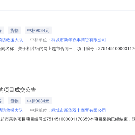
备
货物
中标9034元
消防救援大队
中标单位：
桐城市新华双丰商贸有限公司
09二、合同名称：关于相片纸的网上超市合同三、项目编号：27514510000
址：龙眠街道望溪东路联系方式：15209815525供应商（乙方）：
0六、合同主体信息1.主要标的信息：主要标的名称：得力3541相片纸数量：5
购项目成交公告
备
货物
中标9034元
消防救援大队
中标单位：
桐城市新华双丰商贸有限公司
市采购项目项目编号:2751451000001176659本项目采购已经结
编号:2751451000001176659项目联系人:桐城市消防救援大
购成交日期:2026年4月14日总成交金额（元）:9033.5（人民币）