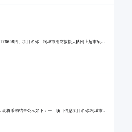
0001176658四、项目名称：桐城市消防救援大队网上超市项目
815525供应商（乙方）：桐城市步步高教育电子产品经营
称：东芝T-FC415C-K墨粉/碳粉
经结束，现将采购结果公示如下：一、项目信息项目名称:桐城市消
救援大队采购计划信息:二、采购单位信息采购单位名称:桐城市消防
）成交供应商名称、联系地址及成交金额: