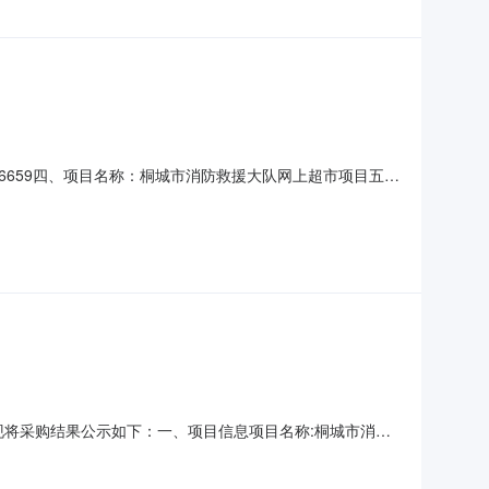
01176659四、项目名称：桐城市消防救援大队网上超市项目五、
桐城市新华双丰商贸有限公司地址：安徽省安庆市桐城市桐城市
1.00单价（元）：12.00规格
束，现将采购结果公示如下：一、项目信息项目名称:桐城市消防
队采购计划信息:二、采购单位信息采购单位名称:桐城市消防救援
成交供应商名称、联系地址及成交金额:序号成