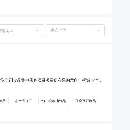
省份地区
援大队主副食品集中采购项目项目所在采购意向：桐城市消防
目预算金额：116.250000万元(人民币)采购品目：
品,A07060110水产品加工,A07
食品
水产品加工
动、植物油制品
豆腐及豆制品