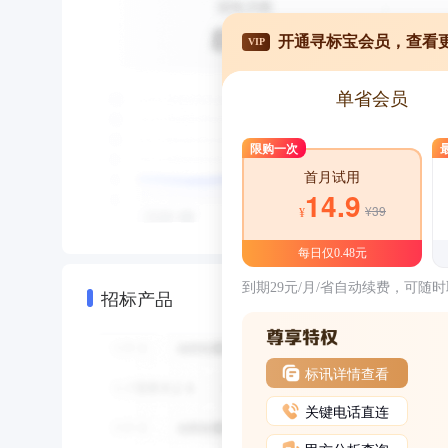
开通寻标宝会员，查看
VIP
单省会员
限购一次
首月试用
14.9
¥39
¥
每日仅0.48元
到期29元/月/省自动续费，可随
招标产品
标讯详情查看
关键电话直连