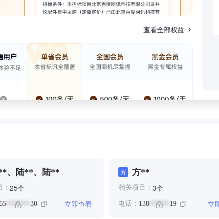
查看全部权益
**、陆**、陆**
方**
方
个
个
25
3
目：
相关项目：
立即查看
立
55
30
电话：
138
19
*******
******