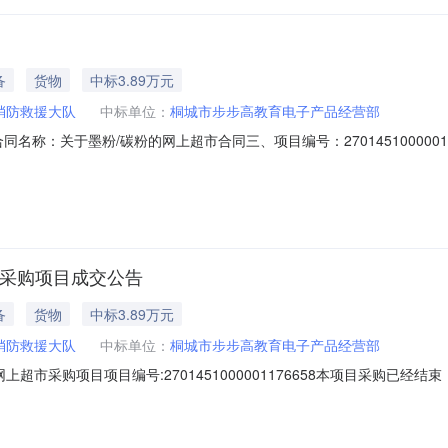
备
货物
中标3.89万元
消防救援大队
中标单位：
桐城市步步高教育电子产品经营部
10二、合同名称：关于墨粉/碳粉的网上超市合同三、项目编号：270145100
队地址：安徽省安庆市桐城市龙眠街道望溪东路20号联系方式：15209
系方式：13505564960六、合同主体信息1.主要标的信息：主要标的名
市采购项目成交公告
备
货物
中标3.89万元
消防救援大队
中标单位：
桐城市步步高教育电子产品经营部
超市采购项目项目编号:2701451000001176658本项目采购已
目项目编号:2701451000001176658项目联系人:桐城市消防
接采购成交日期:2026年4月14日总成交金额（元）:38850（人民币