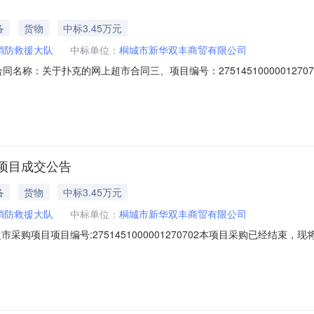
备
货物
中标3.45万元
消防救援大队
中标单位：
桐城市新华双丰商贸有限公司
02二、合同名称：关于扑克的网上超市合同三、项目编号：275145100000
：龙眠街道望溪东路联系方式：15209815525供应商（乙方）：桐
六、合同主体信息1.主要标的信息：主要标的名称：扑克数量：15000.00
项目成交公告
备
货物
中标3.45万元
消防救援大队
中标单位：
桐城市新华双丰商贸有限公司
采购项目项目编号:2751451000001270702本项目采购已经结束
:2751451000001270702项目联系人:桐城市消防救援大队采
成交日期:2026年7月3日总成交金额（元）:34500（人民币）成交供