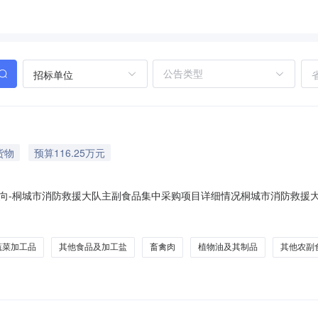
招标单位
货物
预算116.25万元
购意向-桐城市消防救援大队主副食品集中采购项目详细情况桐城市消防救
位：桐城市消防救援大队采购项目名称：桐城市消防救援大队主副食品集中采购项
副食品，动、植物油制品,A07060112水果、坚果加工品,A07060111蔬菜加工
蔬菜加工品
其他食品及加工盐
畜禽肉
植物油及其制品
其他农副