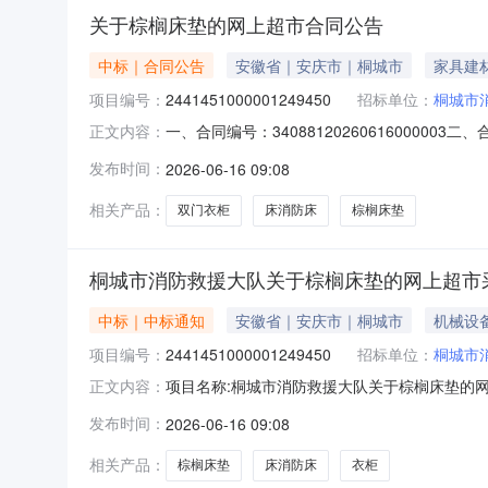
关于棕榈床垫的网上超市合同公告
中标｜合同公告
安徽省｜安庆市｜桐城市
家具建
项目编号：
2441451000001249450
招标单位：
桐城市
一、合同编号：340881202606160000
正文内容：
五、合同主体采购人（甲方）：桐城市消防救援大队
发布时间：
2026-06-16 09:08
方）：无为县兴业商贸有限公司地址：安徽省芜湖
相关产品：
双门衣柜
床消防床
棕榈床垫
桐城市消防救援大队关于棕榈床垫的网上超市
中标｜中标通知
安徽省｜安庆市｜桐城市
机械设
项目编号：
2441451000001249450
招标单位：
桐城市
项目名称:桐城市消防救援大队关于棕榈床垫的网上
正文内容：
防救援大队关于棕榈床垫的网上超市采购项目采购项目
发布时间：
2026-06-16 09:08
救援大队采购单位地址:/三、成交信息交易方式:
相关产品：
棕榈床垫
床消防床
衣柜