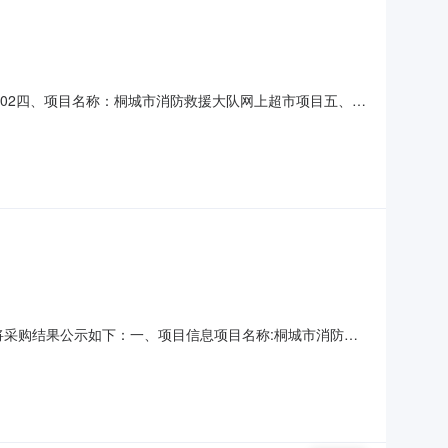
1270702四、项目名称：桐城市消防救援大队网上超市项目五、合
城市新华双丰商贸有限公司地址：安徽省安庆市桐城市桐城市文
单价（元）：2.30规格型号（或服务
，现将采购结果公示如下：一、项目信息项目名称:桐城市消防救
购计划信息:二、采购单位信息采购单位名称:桐城市消防救援大队
应商名称、联系地址及成交金额:序号成交供应商