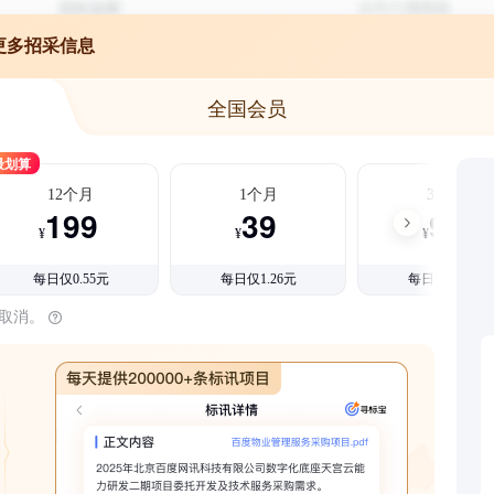
更多招采信息
全国会员
最划算
12个月
1个月
3个月
199
39
99
¥
¥
¥
每日仅0.55元
每日仅1.26元
每日仅1.08元
时取消。