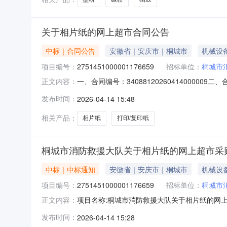
关于相片纸的网上超市合同公告
中标｜合同公告
安徽省｜安庆市｜桐城市
机械设
项目编号：
2751451000001176659
招标单位：
桐城市
一、合同编号：340881202604140000
正文内容：
合同主体采购人（甲方）：桐城市消防救援大队地
发布时间：
2026-04-14 15:48
文昌街道和平路21号联系方式：1350556496
相关产品：
相片纸
打印/复印纸
桐城市消防救援大队关于相片纸的网上超市采
中标｜中标通知
安徽省｜安庆市｜桐城市
机械设
项目编号：
2751451000001176659
招标单位：
桐城市
项目名称:桐城市消防救援大队关于相片纸的网上超
正文内容：
救援大队关于相片纸的网上超市采购项目采购项目项目
发布时间：
2026-04-14 15:28
大队采购单位地址:/三、成交信息交易方式:直接采