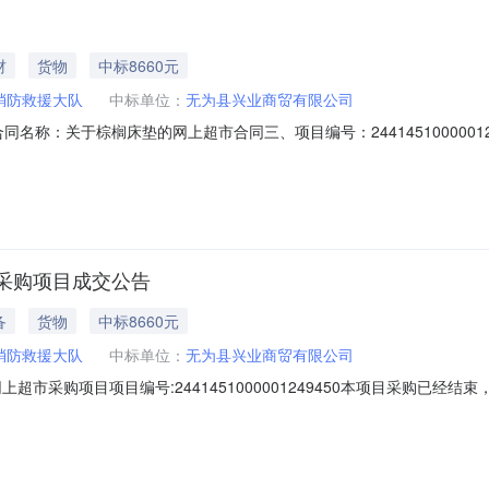
材
货物
中标8660元
消防救援大队
中标单位：
无为县兴业商贸有限公司
03二、合同名称：关于棕榈床垫的网上超市合同三、项目编号：2441451000
地址：安徽省安庆市桐城市龙眠街道安徽省安庆市桐城市望溪东路41正西方向
市无为市安徽省芜湖市无为县福渡镇新河街道联系方式：1396569308
采购项目成交公告
备
货物
中标8660元
消防救援大队
中标单位：
无为县兴业商贸有限公司
超市采购项目项目编号:2441451000001249450本项目采购已经
项目编号:2441451000001249450项目联系人:桐城市消防救
议价采购成交日期:2026年6月16日总成交金额（元）:8660（人民币