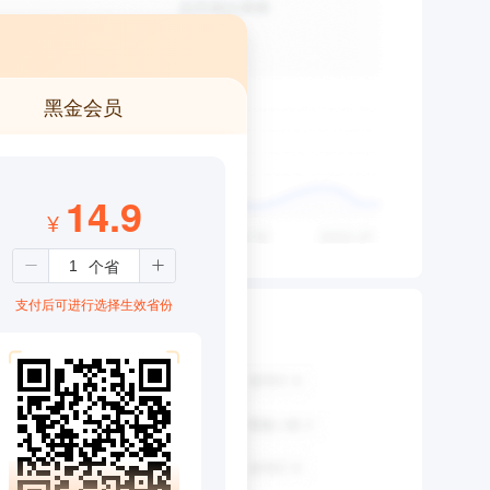
黑金会员
14.9
¥
支付后可进行选择生效省份