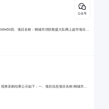
公众号
001249450四、项目名称：桐城市消防救援大队网上超市项目
170米联系方式：0556-6217630供应商（乙
8六、合同主体信息1.主要标的信息：主要标的名称
结束，现将采购结果公示如下：一、项目信息项目名称:桐城市消
援大队采购计划信息:二、采购单位信息采购单位名称:桐城市消防
）成交供应商名称、联系地址及成交金额:序号成