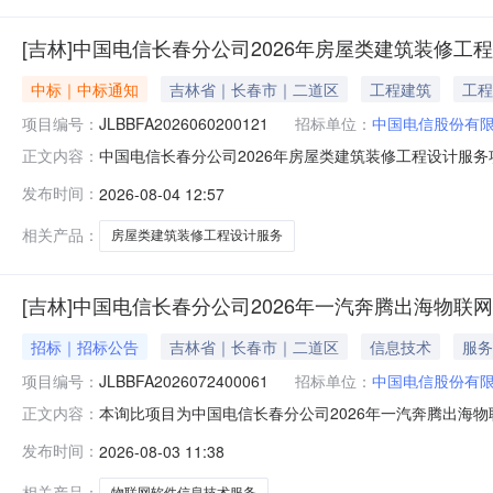
[吉林]中国电信长春分公司2026年房屋类建筑装修工
中标｜中标通知
吉林省｜长春市｜二道区
工程建筑
工程
项目编号：
JLBBFA2026060200121
招标单位：
中国电信股份有
中国电信长春分公司2026年房屋类建筑装修工程设计服
正文内容：
JLBBFA2026060200121）采购文件载明的方
发布时间：
2026-08-04 12:57
年08月04日采购结果公示.pdf
相关产品：
房屋类建筑装修工程设计服务
[吉林]中国电信长春分公司2026年一汽奔腾出海物联网
招标｜招标公告
吉林省｜长春市｜二道区
信息技术
服务
项目编号：
JLBBFA2026072400061
招标单位：
中国电信股份有
本询比项目为中国电信长春分公司2026年一汽奔腾出海物联网
正文内容：
分公司，采购代理机构为荣晟招投标有限公司。项目资金
发布时间：
2026-08-03 11:38
比响应。1.项目概况与采购内容1.1项目概况：为推进
跨境通信资源及运
相关产品：
物联网软件信息技术服务