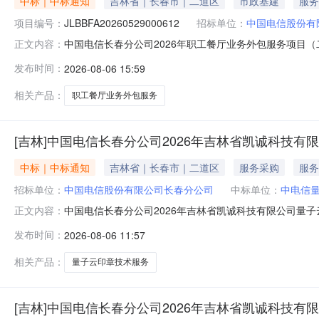
中标｜中标通知
吉林省｜长春市｜二道区
市政基建
服务
项目编号：
JLBBFA20260529000612
招标单位：
中国电信股份有
中国电信长春分公司2026年职工餐厅业务外包服务项目
正文内容：
JLBBFA20260529000612）招标文件载明的
发布时间：
2026-08-06 15:59
餐饮娱乐服务有限公司1招标代理机构：荣晟招投标有限公司20
相关产品：
职工餐厅业务外包服务
[吉林]中国电信长春分公司2026年吉林省凯诚科技有
中标｜中标通知
吉林省｜长春市｜二道区
服务采购
服务
招标单位：
中国电信股份有限公司长春分公司
中标单位：
中电信
中国电信长春分公司2026年吉林省凯诚科技有限公司量子
正文内容：
云印章技术服务DICT采购项目（二次）递交应答文件的
发布时间：
2026-08-06 11:57
1家二、直接采购供应商中电信量子信息科技集团有限公司${三、否决
相关产品：
量子云印章技术服务
[吉林]中国电信长春分公司2026年吉林省凯诚科技有