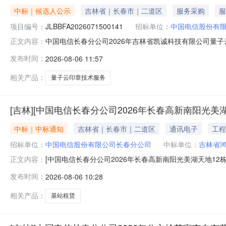
中标｜候选人公示
吉林省｜长春市｜二道区
服务采购
服
项目编号：
JLBBFA2026071500141
招标单位：
中国电信股份有
中国电信长春分公司2026年吉林省凯诚科技有限公司量子
正文内容：
术服务DICT采购项目（二次）（标段编号：JLBBFA2
发布时间：
2026-08-06 11:57
（一）成交候选人情况：1.第一成交候选人（1）单位名称
决响应
相关产品：
量子云印章技术服务
[吉林][中国电信长春分公司2026年长春高新南阳光美湖
中标｜中标通知
吉林省｜长春市｜二道区
通讯电子
工程
招标单位：
中国电信股份有限公司长春分公司
中标单位：
吉林省
[中国电信长春分公司2026年长春高新南阳光美湖天地12栋
正文内容：
目]直接采购公示[中国电信长春分公司2026年长春高新
发布时间：
2026-08-06 10:28
采购条件，拟采取直接采购方式，现进行公示。一、采购内容
相关产品：
基站租赁