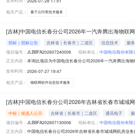
发布时间：
2026-07-28 17:51
商）参加询比响应。1.项目概况与采购内容1.1项目概
公印章的安全、远程
相关产品：
量子云印章技术服务
[吉林]中国电信长春分公司2026年一汽奔腾出海物联
招标｜招标公告
吉林省｜长春市｜二道区
信息技术
服务
项目编号：
JLBBFA202607240006
招标单位：
中国电信股份有限
本询比项目为中国电信长春分公司2026年一汽奔腾出海物联网
正文内容：
购代理机构为荣晟招投标有限公司。项目资金已落实。具
发布时间：
2026-07-27 19:47
项目概况与采购内容1.1项目概况：为推进一汽奔腾品牌
源及运营能力，提
相关产品：
物联网软件信息技术服务
[吉林]中国电信长春分公司2026年吉林省长春市城
中标｜候选人公示
吉林省｜长春市｜二道区
通讯电子
服
项目编号：
JLBBFA202607130006
招标单位：
中国电信股份有限
中国电信长春分公司2026年吉林省长春市城域网机房业
正文内容：