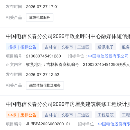
JLBBFA202607130006）评审委员会按照询比
发布时间：
2026-07-27 17:01
（1）单位名称：中国通信建设第二工程局有限公司（2）
72%3.第三成交候选人（
相关产品：
故障抢修服务
中国电信长春分公司2026年政企呼叫中心融媒体短信推
招标｜招标公告
吉林省｜长春市｜二道区
通讯电子
服务
项目编号：
210030745491280
招标单位：
中国电信股份有限公司
收货地址：吉林长春商机编号：210030745491280联系人联
正文内容：
210030745491280收货地区吉林长春商机详细信
发布时间：
2026-07-27 12:52
11750107信息技术服务物料描述：融媒体文本信息
相关产品：
融媒体短信推送服务
中国电信长春分公司2026年房屋类建筑装修工程设计
中标｜废标公告
吉林省｜长春市｜二道区
工程建筑
工程
项目编号：
JLBBFA2026060200121
招标单位：
中国电信股份有