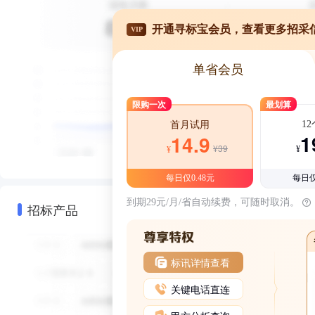
开通寻标宝会员，查看更多招采
VIP
单省会员
限购一次
最划算
1
首月试用
1
14.9
¥39
¥
¥
每日仅0.48元
每日仅
到期29元/月/省自动续费，可随时取消。
招标产品
标讯详情查看
关键电话直连