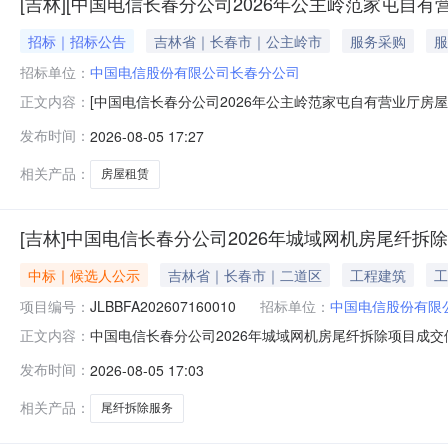
[吉林][中国电信长春分公司2026年公主岭范家屯自有
招标｜招标公告
吉林省｜长春市｜公主岭市
服务采购
服
招标单位：
中国电信股份有限公司长春分公司
[中国电信长春分公司2026年公主岭范家屯自有营业厅房屋
正文内容：
屯自有营业厅房屋租赁]采购人为中国电信股份有限公司
发布时间：
2026-08-05 17:27
2026年公主岭范家屯自有营业厅租赁项目净值总金额579
赁日期：2
相关产品：
房屋租赁
[吉林]中国电信长春分公司2026年城域网机房尾纤拆
中标｜候选人公示
吉林省｜长春市｜二道区
工程建筑
工
项目编号：
JLBBFA202607160010
招标单位：
中国电信股份有限
中国电信长春分公司2026年城域网机房尾纤拆除项目成交候选
正文内容：
比文件载明的评审方法和标准已完成对各供应商递交的响应
发布时间：
2026-08-05 17:03
公司（2）响应报价：响应折扣65%,增值税税率9%2.第
选人（
相关产品：
尾纤拆除服务