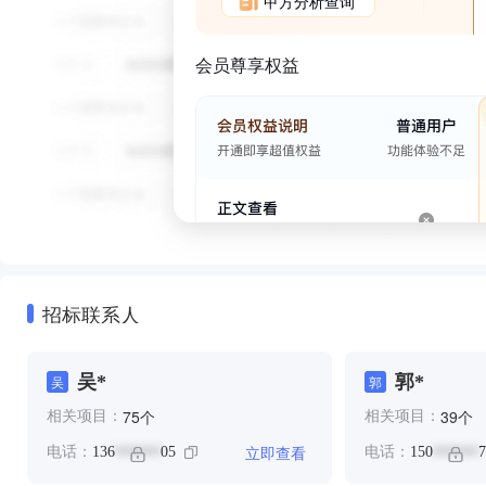
甲方分析查询
会员尊享权益
招标联系人
吴*
郭*
吴
郭
个
个
75
39
相关项目：
相关项目：
立即查看
电话：
136
05
电话：
150
7
******
******