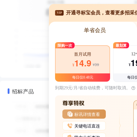
开通寻标宝会员，查看更多招采
VIP
单省会员
限购一次
最划算
1
首月试用
1
14.9
¥39
¥
¥
每日仅0.48元
每日仅
到期29元/月/省自动续费，可随时取消。
招标产品
标讯详情查看
关键电话直连