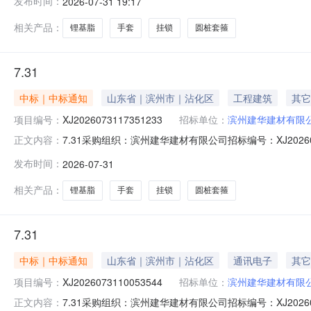
发布时间：
2026-07-31 19:17
脂*极压00#30.0千克00号30公斤，3号30公斤询价手套*丁晴*
相关产品：
锂基脂
手套
挂锁
圆桩套箍
7.31
中标｜中标通知
山东省｜滨州市｜沾化区
工程建筑
其它
项目编号：
XJ2026073117351233
招标单位：
滨州建华建材有限
7.31采购组织：滨州建华建材有限公司招标编号：XJ20260731
正文内容：
标截止时间：2026-08-0420:34:50经办人：王传
发布时间：
2026-07-31
基脂*极压00#千克30.0滨州亚格菲商贸有限公司挂锁*30#
相关产品：
锂基脂
手套
挂锁
圆桩套箍
7.31
中标｜中标通知
山东省｜滨州市｜沾化区
通讯电子
其它
项目编号：
XJ2026073110053544
招标单位：
滨州建华建材有限
7.31采购组织：滨州建华建材有限公司招标编号：XJ20260731
正文内容：