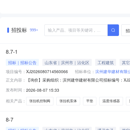
招投标
招
999+
8.7-1
招标｜招标公告
山东省｜滨州市｜沾化区
工程建筑
其它
项目编号：
XJ2026080714560066
招标单位：
滨州建华建材有限
【询价】采购组织：滨州建华建材有限公司招标编号：XJ202608
正文内容：
0814:55:37投标截止时间：2026-08-0814:5
发布时间：
2026-08-07 15:33
*M6*18*1.5加大加厚平垫300.0个注：实方使用，加厚加大
相关产品：
张拉机控制阀
张拉机泵体
平垫
温度传感器
8-7