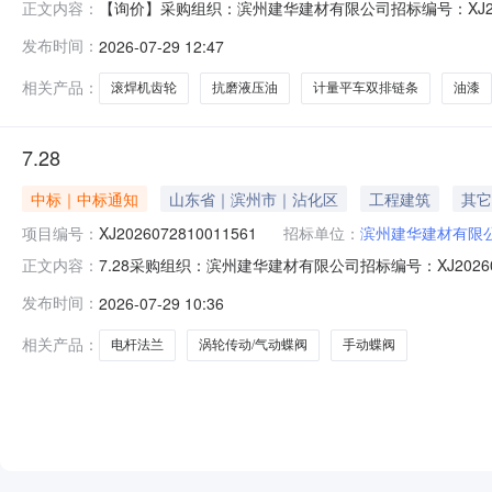
【询价】采购组织：滨州建华建材有限公司招标编号：XJ202607
正文内容：
2914:02:14投标截止时间：2026-07-2914:0
发布时间：
2026-07-29 12:47
机齿轮*135*38(25齿*厚40)2.0个键槽10mm询价抗磨
相关产品：
滚焊机齿轮
抗磨液压油
计量平车双排链条
油漆
7.28
中标｜中标通知
山东省｜滨州市｜沾化区
工程建筑
其它
项目编号：
XJ2026072810011561
招标单位：
滨州建华建材有限
7.28采购组织：滨州建华建材有限公司招标编号：XJ20260728
正文内容：
标截止时间：2026-07-2819:00:39经办人：王传
发布时间：
2026-07-29 10:36
杆法兰*200*70*20片2.0滨州瑞晖迪商贸有限公司手动蝶
相关产品：
电杆法兰
涡轮传动/气动蝶阀
手动蝶阀