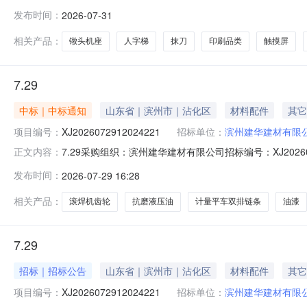
截止时间：2026-08-0417:58:52经办人：王传飞
发布时间：
2026-07-31
*MT8072iP数量:1.0单位:个备注:实买张拉机触摸屏
相关产品：
镦头机座
人字梯
抹刀
印刷品类
触摸屏
7.29
中标｜中标通知
山东省｜滨州市｜沾化区
材料配件
其它
项目编号：
XJ2026072912024221
招标单位：
滨州建华建材有限
7.29采购组织：滨州建华建材有限公司招标编号：XJ20260729
正文内容：
标截止时间：2026-07-2914:02:14经办人：王传
发布时间：
2026-07-29 16:28
焊机齿轮*135*38(25齿*厚40)个2.0滨州亚格菲商贸有限
相关产品：
滚焊机齿轮
抗磨液压油
计量平车双排链条
油漆
7.29
招标｜招标公告
山东省｜滨州市｜沾化区
材料配件
其它
项目编号：
XJ2026072912024221
招标单位：
滨州建华建材有限