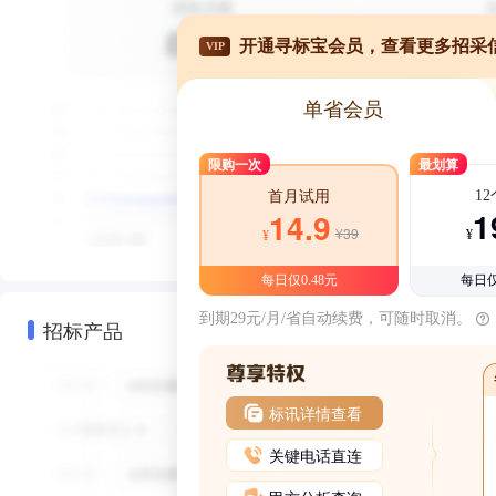
开通寻标宝会员，查看更多招采
VIP
单省会员
限购一次
最划算
1
首月试用
1
14.9
¥39
¥
¥
每日仅0.48元
每日仅
到期29元/月/省自动续费，可随时取消。
招标产品
标讯详情查看
关键电话直连