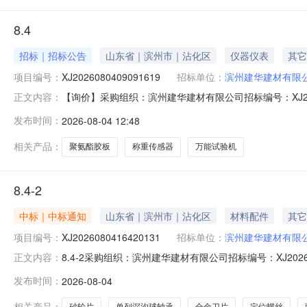
8.4
招标｜招标公告
山东省｜滨州市｜沾化区
仪器仪表
其它
项目编号：
XJ2026080409091619
招标单位：
滨州建华建材有限
【询价】采购组织：滨州建华建材有限公司招标编号：XJ202608
正文内容：
0416:08:35投标截止时间：2026-08-0416:0
发布时间：
2026-08-04 12:48
试验机*WAW-600万能试验机小活塞顶盖带密封圈*WAW6002
相关产品：
聚氨酯胶板
称重传感器
万能试验机
8.4-2
中标｜中标通知
山东省｜滨州市｜沾化区
材料配件
其它
项目编号：
XJ2026080416420131
招标单位：
滨州建华建材有限
8.4-2采购组织：滨州建华建材有限公司招标编号：XJ2026080
正文内容：
标截止时间：2026-08-0516:41:47经办人：王传
发布时间：
2026-08-04
金刀片*YG8*A325Z片1.0滨州瑞晖迪商贸有限公司车床刀片*
相关产品：
砂轮片
单列深沟球轴承
合金刀片
定位螺丝