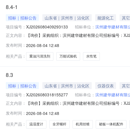
8.4-1
招标｜招标公告
山东省｜滨州市｜沾化区
能源化工
其它
项目编号：
XJ2026080409293133
招标单位：
滨州建华建材有限
【询价】采购组织：滨州建华建材有限公司招标编号：XJ202608
正文内容：
0509:29:10投标截止时间：2026-08-0509:29
发布时间：
2026-08-04 12:48
水性笔40.0支询价化工材料*FKD-835D*重油污清洗剂1
相关产品：
重油污清洗剂
万能试验机
水性笔
8.3
招标｜招标公告
山东省｜滨州市｜沾化区
仪器仪表
其它
项目编号：
XJ2026080318155277
招标单位：
滨州建华建材有限
【询价】采购组织：滨州建华建材有限公司招标编号：XJ202608
正文内容：
0418:15:31投标截止时间：2026-08-0418:1
发布时间：
2026-08-04 12:48
机*包检温湿度计（含报告）2.0个询价全牙螺杆*M162.0个
相关产品：
温湿度计
全牙螺杆
机用丝锥
裙板一体机配件