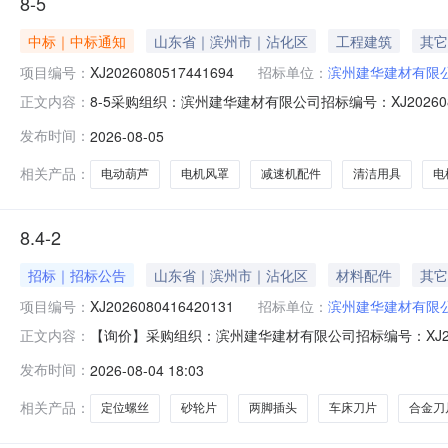
8-5
中标｜中标通知
山东省｜滨州市｜沾化区
工程建筑
其它
项目编号：
XJ2026080517441694
招标单位：
滨州建华建材有限
8-5采购组织：滨州建华建材有限公司招标编号：XJ202608051
正文内容：
标截止时间：2026-08-0617:43:58经办人：王传
发布时间：
2026-08-05
动葫芦*220v无刷变频-300kg个1.0滨州亚格菲商贸有限公
相关产品：
电动葫芦
电机风罩
减速机配件
清洁用具
电
8.4-2
招标｜招标公告
山东省｜滨州市｜沾化区
材料配件
其它
项目编号：
XJ2026080416420131
招标单位：
滨州建华建材有限
【询价】采购组织：滨州建华建材有限公司招标编号：XJ202608
正文内容：
0516:41:47投标截止时间：2026-08-0516:4
发布时间：
2026-08-04 18:03
片*Φ107*1.2300.0片询价合金刀片*YG8*A325Z1.0片
相关产品：
定位螺丝
砂轮片
两脚插头
车床刀片
合金刀