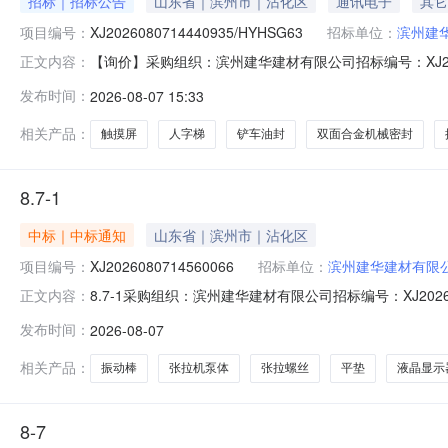
招标｜招标公告
山东省｜滨州市｜沾化区
通讯电子
其它
项目编号：
XJ2026080714440935/HYHSG63
招标单位：
滨州建
【询价】采购组织：滨州建华建材有限公司招标编号：XJ202608
正文内容：
0814:43:51投标截止时间：2026-08-0814:4
发布时间：
2026-08-07 15:33
屏*MT8072iP1.0个实买张拉机触摸屏厂家泰州市旭瑞
相关产品：
触摸屏
人字梯
铲车油封
双面合金机械密封
8.7-1
中标｜中标通知
山东省｜滨州市｜沾化区
项目编号：
XJ2026080714560066
招标单位：
滨州建华建材有限
8.7-1采购组织：滨州建华建材有限公司招标编号：XJ2026080
正文内容：
标截止时间：2026-08-0814:55:37经办人：王传
发布时间：
2026-08-07
司张拉机泵体*电动油泵ZB4-500*泵头总成套1.0滨州瑞晖
相关产品：
振动棒
张拉机泵体
张拉螺丝
平垫
液晶显示
8-7