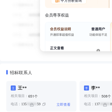
甲方分析查询
会员尊享权益
招标联系人
王**
李**
王
李
个
个
651
508
相关项目：
相关项目：
立即查看
电话：
135
59
电话：
137
8
******
******