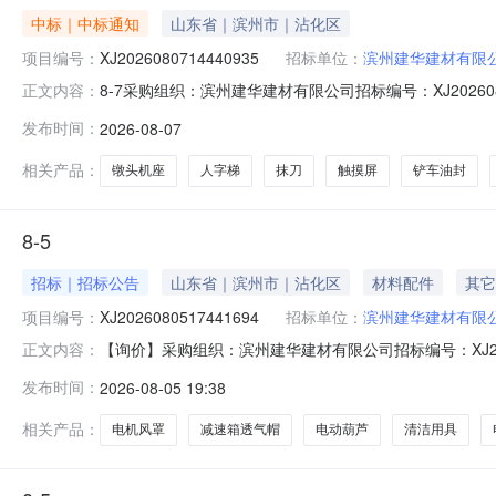
中标｜中标通知
山东省｜滨州市｜沾化区
项目编号：
XJ2026080714440935
招标单位：
滨州建华建材有限
8-7采购组织：滨州建华建材有限公司招标编号：XJ202608071
正文内容：
标截止时间：2026-08-0814:43:51经办人：王传
发布时间：
2026-08-07
司镦头机座*夹具座底座个1.0泰州市旭瑞机械制造有限公司
相关产品：
镦头机座
人字梯
抹刀
触摸屏
铲车油封
8-5
招标｜招标公告
山东省｜滨州市｜沾化区
材料配件
其它
项目编号：
XJ2026080517441694
招标单位：
滨州建华建材有限
【询价】采购组织：滨州建华建材有限公司招标编号：XJ202608
正文内容：
0617:43:58投标截止时间：2026-08-0617:4
发布时间：
2026-08-05 19:38
机配件*减速箱透气帽*M24*1.510.0个加急询价减速机配件*
相关产品：
电机风罩
减速箱透气帽
电动葫芦
清洁用具