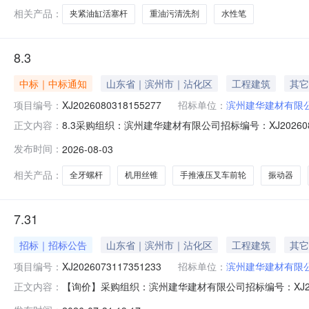
相关产品：
夹紧油缸活塞杆
重油污清洗剂
水性笔
8.3
中标｜中标通知
山东省｜滨州市｜沾化区
工程建筑
其它
项目编号：
XJ2026080318155277
招标单位：
滨州建华建材有限
8.3采购组织：滨州建华建材有限公司招标编号：XJ202608031
正文内容：
截止时间：2026-08-0418:15:31经办人：王传飞
发布时间：
2026-08-03
螺杆*M16个2.0滨州瑞晖迪商贸有限公司机用丝锥*攻丝
相关产品：
全牙螺杆
机用丝锥
手推液压叉车前轮
振动器
7.31
招标｜招标公告
山东省｜滨州市｜沾化区
工程建筑
其它
项目编号：
XJ2026073117351233
招标单位：
滨州建华建材有限
【询价】采购组织：滨州建华建材有限公司招标编号：XJ202607
正文内容：
0117:34:50投标截止时间：2026-08-0117:3