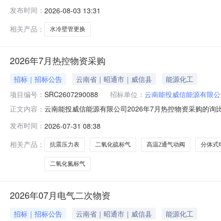
恒大智造科技有限公司，报价：人民币989820.00元（
发布时间：
2026-08-03 13:31
材料科技有限公司，报价：人民币1309200.00元（含
馈，逾
相关产品：
水冷壁管更换
2026年7月热控物资采购
招标｜招标公告
云南省｜昭通市｜威信县
能源化工
项目编号：
SRC2607290088
招标单位：
云南能投威信能源有限公
云南能投威信能源有限公司2026年7月热控物资采购的
正文内容：
况、工作内容、时间要求、费用预算等内容）1、寻源项目名称
发布时间：
2026-07-31 08:38
数量品类备注ByItem热电阻WZP2-431_PT100/插入
相关产品：
抗震压力表
二氧化硫标气
高温2通气动阀
分体式
二氧化氮标气
2026年07月电气二次物资
招标｜招标公告
云南省｜昭通市｜威信县
能源化工