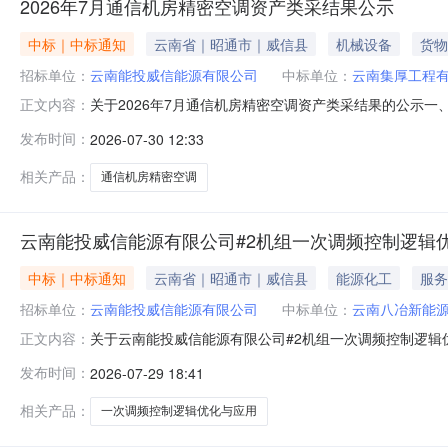
2026年7月通信机房精密空调资产类采结果公示
中标｜中标通知
云南省｜昭通市｜威信县
机械设备
货物
招标单位：
云南能投威信能源有限公司
中标单位：
云南集厚工程
关于2026年7月通信机房精密空调资产类采结果的公示
正文内容：
价：人民币136000.00元（含税）。第二成交候选人：
发布时间：
2026-07-30 12:33
160000.00元（含税）。三、公示时间：2026年7
将不再
相关产品：
通信机房精密空调
云南能投威信能源有限公司#2机组一次调频控制逻辑
中标｜中标通知
云南省｜昭通市｜威信县
能源化工
服务
招标单位：
云南能投威信能源有限公司
中标单位：
云南八冶新能
关于云南能投威信能源有限公司#2机组一次调频控制逻辑
正文内容：
交人候选人排名：第一成交候选人：云南八冶新能源科技有限
发布时间：
2026-07-29 18:41
价：人民币300000.00元（含税），综合评分：59.1
间：
相关产品：
一次调频控制逻辑优化与应用