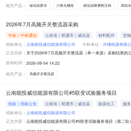
相关产品：
碳化硅胶水
六角头螺栓
碳化硅耐磨刚玉粉
高铝
2026年7月高频开关整流器采购
中标｜中标通知
云南省｜昭通市｜威信县
材料配件
货物
招标单位：
云南能投威信能源有限公司
中标单位：
许继电源有限
关于2026年7月高频开关整流器（单一来源）采购结果
正文内容：
人民币14900.000000元（含税）。三、公示时间：
发布时间：
2026-08-04 14:22
结束后如未收到异议反馈，则以排名第一的成交候选人作
云南省昭通市威信县麟
相关产品：
高频开关整流器
云南能投威信能源有限公司#5联变试验服务项目
招标｜招标公告
云南省｜昭通市｜威信县
能源化工
服务
招标单位：
云南能投威信能源有限公司
云南能投威信能源有限公司#5联变试验服务项目（第二轮
正文内容：
变试验服务项目（，欢迎符合本项目资格条件要求的单位前