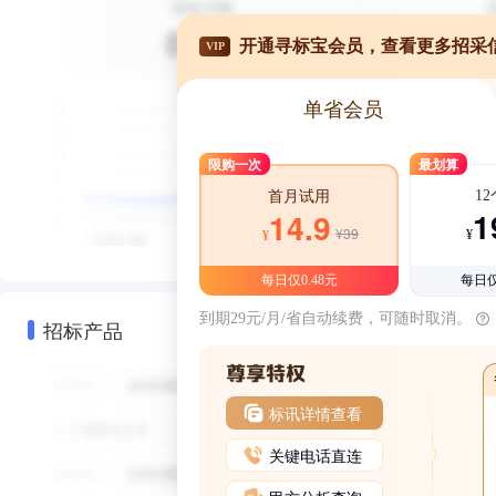
开通寻标宝会员，查看更多招采
VIP
单省会员
限购一次
最划算
1
首月试用
1
14.9
¥39
¥
¥
每日仅0.48元
每日仅
到期29元/月/省自动续费，可随时取消。
招标产品
标讯详情查看
关键电话直连