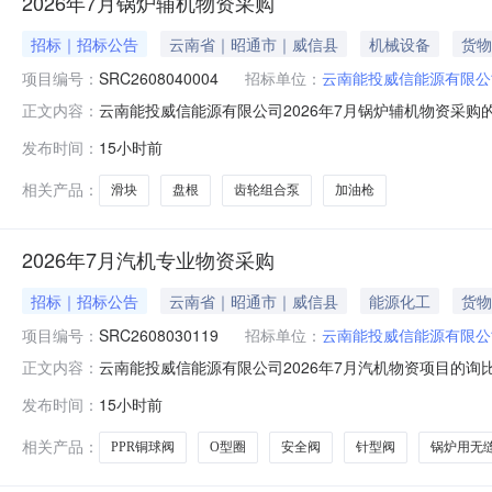
2026年7月锅炉辅机物资采购
招标｜招标公告
云南省｜昭通市｜威信县
机械设备
货物
项目编号：
SRC2608040004
招标单位：
云南能投威信能源有限公
云南能投威信能源有限公司2026年7月锅炉辅机物资采
正文内容：
情况、工作内容、时间要求、费用预算等内容）1、寻源项目名
发布时间：
15小时前
量单位数量品类备注ByItem加油枪G3/411A把1.00油枪ByI
相关产品：
滑块
盘根
齿轮组合泵
加油枪
2026年7月汽机专业物资采购
招标｜招标公告
云南省｜昭通市｜威信县
能源化工
货物
项目编号：
SRC2608030119
招标单位：
云南能投威信能源有限公
云南能投威信能源有限公司2026年7月汽机物资项目的
正文内容：
况、工作内容、时间要求、费用预算等内容）1、寻源项目名称
发布时间：
15小时前
单位数量品类备注ByItem针型阀IV18MBW316H/416-10-
相关产品：
PPR铜球阀
O型圈
安全阀
针型阀
锅炉用无