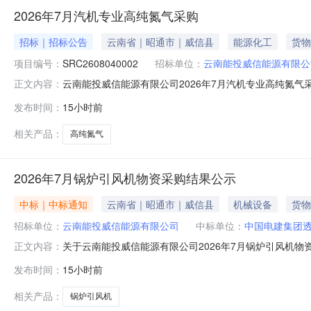
2026年7月汽机专业高纯氮气采购
招标｜招标公告
云南省｜昭通市｜威信县
能源化工
货物
项目编号：
SRC2608040002
招标单位：
云南能投威信能源有限公
云南能投威信能源有限公司2026年7月汽机专业高纯氮
正文内容：
介绍项目情况、工作内容、时间要求、费用预算等内容）1、寻
发布时间：
15小时前
称规格型号计量单位数量品类备注ByItem高纯氮气40L_40L/
相关产品：
高纯氮气
2026年7月锅炉引风机物资采购结果公示
中标｜中标通知
云南省｜昭通市｜威信县
机械设备
货物
招标单位：
云南能投威信能源有限公司
中标单位：
中国电建集团
关于云南能投威信能源有限公司2026年7月锅炉引风机
正文内容：
公司，报价：人民币112145.00元（含税）。三、公告
发布时间：
15小时前
再受理。公示结束后如未收到异议反馈，则以排名第一的
人：云南能投威信能源有
相关产品：
锅炉引风机