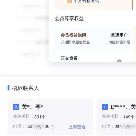
甲方分析查询
会员尊享权益
招标联系人
关*、李*
E****、
关
E
常**、常*
个
个
391
149
相关项目：
相关项目：
王*
立即查看
电话：
152
36
电话：
087
******
*******