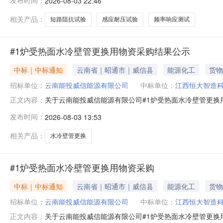
发布时间：
2026-08-03 22:46
公司#5联变试验服务项目。1.3项目内容和范围：报价
司#5联变试验服务项目技术规
相关产品：
短路阻抗试验
感应耐压试验
频率响应测试
#1炉受热面水冷壁管更换用物资采购结果公示
中标｜中标通知
云南省｜昭通市｜威信县
能源化工
货物
招标单位：
云南能投威信能源有限公司
中标单位：
江西恒大智造
关于云南能投威信能源有限公司#1炉受热面水冷壁管更换
正文内容：
恒大智造科技有限公司，报价：人民币989820.00元（
发布时间：
2026-08-03 13:53
材料科技有限公司，报价：人民币1309200.00元（含
馈，逾
相关产品：
水冷壁管更换
#1炉受热面水冷壁管更换用物资采购
中标｜中标通知
云南省｜昭通市｜威信县
能源化工
货物
招标单位：
云南能投威信能源有限公司
中标单位：
江西恒大智造
关于云南能投威信能源有限公司#1炉受热面水冷壁管更换
正文内容：