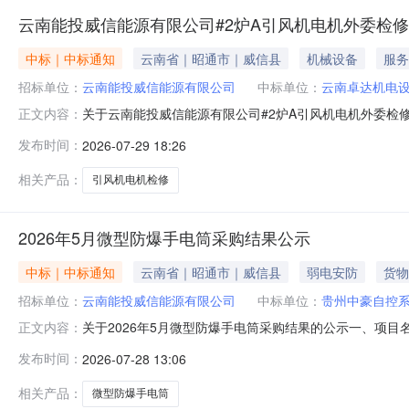
云南能投威信能源有限公司#2炉A引风机电机外委检
中标｜中标通知
云南省｜昭通市｜威信县
机械设备
服务
招标单位：
云南能投威信能源有限公司
中标单位：
云南卓达机电
关于云南能投威信能源有限公司#2炉A引风机电机外委检
正文内容：
第一成交候选人：云南卓达机电设备有限公司，报价：人民币3
发布时间：
2026-07-29 18:26
税），综合评分：82.4。第三成交候选人：山西众志一鑫机电
期间所有报
相关产品：
引风机电机检修
2026年5月微型防爆手电筒采购结果公示
中标｜中标通知
云南省｜昭通市｜威信县
弱电安防
货物
招标单位：
云南能投威信能源有限公司
中标单位：
贵州中豪自控
关于2026年5月微型防爆手电筒采购结果的公示一、项
正文内容：
人民币10380.00元（含税）。第二成交候选人：云南泉
发布时间：
2026-07-28 13:06
13680.00元（含税）。三、公示时间：2026年7月
将不再受理。公
相关产品：
微型防爆手电筒