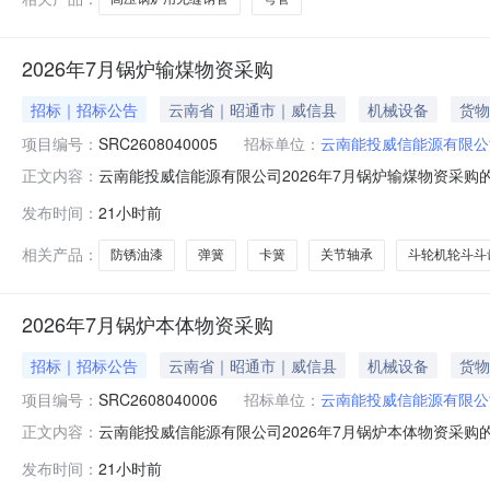
2026年7月锅炉输煤物资采购
招标｜招标公告
云南省｜昭通市｜威信县
机械设备
货物
项目编号：
SRC2608040005
招标单位：
云南能投威信能源有限公
云南能投威信能源有限公司2026年7月锅炉输煤物资采
正文内容：
情况、工作内容、时间要求、费用预算等内容）1、寻源项目名
发布时间：
21小时前
量单位数量品类备注ByItem斗轮机轮斗斗齿800.30_DQ800
相关产品：
防锈油漆
弹簧
卡簧
关节轴承
斗轮机轮斗斗
2026年7月锅炉本体物资采购
招标｜招标公告
云南省｜昭通市｜威信县
机械设备
货物
项目编号：
SRC2608040006
招标单位：
云南能投威信能源有限公
云南能投威信能源有限公司2026年7月锅炉本体物资采
正文内容：
情况、工作内容、时间要求、费用预算等内容）1、寻源项目名
发布时间：
21小时前
量单位数量品类备注ByItem碳化硅胶水磷酸二氢铝柠檬胶_25公斤/