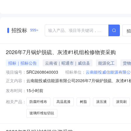
招投标
招
999+
2026年7月锅炉脱硫、灰渣#1机组检修物资采购
招标｜招标公告
云南省｜昭通市｜威信县
能源化工
货物
项目编号：
SRC2608040003
招标单位：
云南能投威信能源有限公
云南能投威信能源有限公司2026年7月锅炉脱硫、灰渣
正文内容：
（此部分介绍项目情况、工作内容、时间要求、费用预算等内容
发布时间：
15小时前
信息：标段名称标的名称规格型号计量单位数量品类备注ByItem
相关产品：
防腐纤维布
高温底漆
树脂
滚压液
滚筒刷
玻璃纤维短切毡