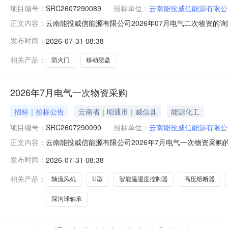
项目编号：
SRC2607290089
招标单位：
云南能投威信能源有限公
云南能投威信能源有限公司2026年07月电气二次物资
正文内容：
况、工作内容、时间要求、费用预算等内容）1、寻源项目名称
发布时间：
2026-07-31 08:38
数量品类备注ByItem移动硬盘SU7102T个2.00移动存储设
相关产品：
防火门
移动硬盘
2026年7月电气一次物资采购
招标｜招标公告
云南省｜昭通市｜威信县
能源化工
项目编号：
SRC2607290090
招标单位：
云南能投威信能源有限公
云南能投威信能源有限公司2026年7月电气一次物资采
正文内容：
情况、工作内容、时间要求、费用预算等内容）1、寻源项目名
发布时间：
2026-07-31 08:38
量单位数量品类备注ByItem智能温湿度控制器KWS-3220_2
相关产品：
轴流风机
U型
智能温湿度控制器
高压熔断器
深沟球轴承