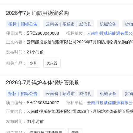
2026年7月消防用物资采购
招标｜招标公告
云南省｜昭通市｜威信县
机械设备
货物
项目编号：
SRC2608040008
招标单位：
云南能投威信能源有限公
云南能投威信能源有限公司2026年7月消防用物资采购
正文内容：
况、工作内容、时间要求、费用预算等内容）1、寻源项目名称
发布时间：
21小时前
位数量品类备注ByItem水带1.6_65_20盘50.00消
相关产品：
水带
灭火器
2026年7月锅炉本体锅炉管采购
招标｜招标公告
云南省｜昭通市｜威信县
机械设备
货物
项目编号：
SRC2608040007
招标单位：
云南能投威信能源有限公
云南能投威信能源有限公司2026年7月锅炉本体锅炉管
正文内容：
目情况、工作内容、时间要求、费用预算等内容）1、寻源项目
发布时间：
21小时前
号计量单位数量品类备注ByItem弯管Φ45×8.5根50.00
相关产品：
高压锅炉用无缝钢管
弯管