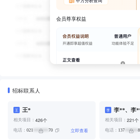
甲方分析查询
会员尊享权益
招标联系人
王*
李**、李*
王
李
个
个
426
221
相关项目：
相关项目：
立即查看
电话：
021
70
电话：
137
8
*******
******