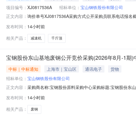
项目编号：
XJ0817536A
招标单位：
宝山钢铁股份有限公司
询价单号XJ0817536A采购方式公开采购员联系电话报名截
正文内容：
采购数量计量单位要求交货期备注C7155705冷却塔减速机(含电
发布时间：
14小时前
直径:55mm;齿轮精度等级:外齿轮6级,内齿轮7级;输入转速:985
相关产品：
减速机
千斤顶
宝钢股份东山基地废钢公开竞价采购(2026年8月-1期
中标｜中标通知
上海市｜宝山区
通讯电子
货物
招标单位：
宝山钢铁股份有限公司
采购商名称:宝钢股份原料采购中心采购标题:宝钢股份东山基地
正文内容：
0515:02更多咨询请点击：
发布时间：
14小时前
相关产品：
废钢