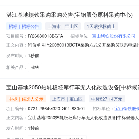
湛江基地镍铁采购采购公告(宝钢股份原料采购中心)
招标｜招标公告
上海市｜宝山区
1天后投标截止
项目编号：
IY26080013BGTA
招标单位：
宝山钢铁股份有限公司
询价单号IY26080013BGTA采购方式公开采购员联系电话报
正文内容：
料名称规格型号品牌采购数量计量单位要求交货期备注A1670
发布时间：
1秒前
300000.0元三、商务条款：定价说明：湿公吨。限价类别：
相关产品：
镍铁
宝山基地2050热轧板坯库行车无人化改造设备[中标候
中标｜候选人公示
上海市｜宝山区
中标827.14万元
项目编号：
0721-2664G320-G01-880/01
招标单位：
宝山钢铁股
宝山基地2050热轧板坯库行车无人化改造设备[中标候选人
正文内容：
2026年08月09日本宝山基地2050热轧板坯库行车无人化改
发布时间：
1秒前
人化改造设备的中标候选人，现公示如下：一、评标情况1、