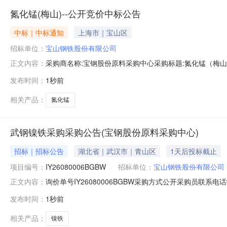
氮化锰(梅山)--公开竞价中标公告
中标｜中标通知
上海市｜宝山区
招标单位：
宝山钢铁股份有限公司
采购商名称:宝钢股份原料采购中心采购标题:氮化锰（梅山）-
正文内容：
发布时间：
1秒前
相关产品：
氮化锰
武钢镍铁采购采购公告(宝钢股份原料采购中心)
招标｜招标公告
湖北省｜武汉市｜青山区
1天后投标截止
项目编号：
IY26080006BGBW
招标单位：
宝山钢铁股份有限公司
询价单号IY26080006BGBW采购方式公开采购员联系电话报
正文内容：
物料名称规格型号品牌采购数量计量单位要求交货期备注A5370
发布时间：
1秒前
保证金额度：300000.0元三、商务条款：定价说明：湿公
相关产品：
镍铁