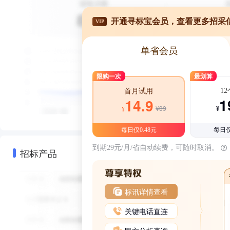
开通寻标宝会员，查看更多招采
VIP
单省会员
限购一次
最划算
1
首月试用
1
14.9
¥39
¥
¥
每日仅0.48元
每日仅
到期29元/月/省自动续费，可随时取消。
招标产品
标讯详情查看
关键电话直连