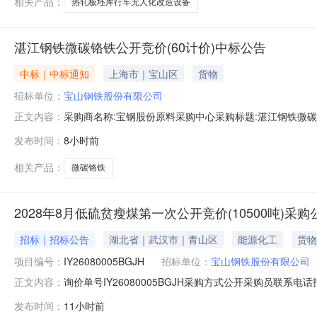
相关产品：
热轧板坯库行车无人化改造设备
湛江钢铁微碳铬铁公开竞价(60计价)中标公告
中标｜中标通知
上海市｜宝山区
货物
招标单位：
宝山钢铁股份有限公司
采购商名称:宝钢股份原料采购中心采购标题:湛江钢铁微碳铬铁
正文内容：
点击：
发布时间：
8小时前
相关产品：
微碳铬铁
2028年8月低硫贫瘦煤第一次公开竞价(10500吨)采
招标｜招标公告
湖北省｜武汉市｜青山区
能源化工
货物
项目编号：
IY26080005BGJH
招标单位：
宝山钢铁股份有限公司
询价单号IY26080005BGJH采购方式公开采购员联系电话报
正文内容：
料名称规格型号品牌采购数量计量单位要求交货期备注AB07082
发布时间：
11小时前
证金额度：2000000.0元三、商务条款：定价说明：