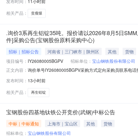
发布时间：
11小时前
度：2000000.0元三、商务条款：定价说明：湿公吨。
相关产品：
贫瘦煤
.询价3系再生铝锭35吨。报价请以2026年8月5日SMM
件]采购公告(宝钢股份原料采购中心)
招标｜招标公告
河南省｜三门峡市｜陕州区
其他
货物
项目编号：
IY26080005BGPV
招标单位：
宝山钢铁股份有限公司
询价单号IY26080005BGPV采购方式定向采购员联系
正文内容：
牌采购数量计量单位要求交货期备注A5678974外购3系再
发布时间：
13小时前
额度：0.0元三、商务条款：定价说明：湿公吨。限价类别：
相关产品：
再生铝锭
宝钢股份四基地钛铁公开竞价(武钢)中标公告
中标｜中标通知
上海市｜宝山区
其他
货物
招标单位：
宝山钢铁股份有限公司