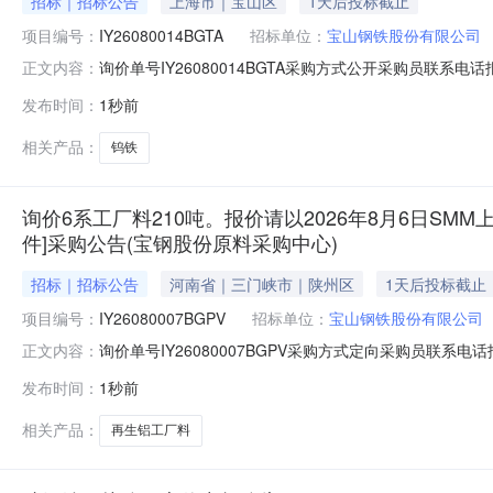
招标｜招标公告
上海市｜宝山区
1天后投标截止
项目编号：
IY26080014BGTA
招标单位：
宝山钢铁股份有限公司
询价单号IY26080014BGTA采购方式公开采购员联系电话报
正文内容：
料名称规格型号品牌采购数量计量单位要求交货期备注A156523
发布时间：
1秒前
保证金额度：300000.0元三、商务条款：定价说明：湿公
相关产品：
钨铁
询价6系工厂料210吨。报价请以2026年8月6日SMM上
件]采购公告(宝钢股份原料采购中心)
招标｜招标公告
河南省｜三门峡市｜陕州区
1天后投标截止
项目编号：
IY26080007BGPV
招标单位：
宝山钢铁股份有限公司
询价单号IY26080007BGPV采购方式定向采购员联系
正文内容：
牌采购数量计量单位要求交货期备注AB0058086系工厂料
发布时间：
1秒前
度：0.0元三、商务条款：定价说明：湿公吨。限价类别：数
相关产品：
再生铝工厂料