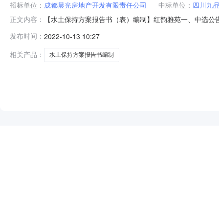
招标单位：
成都晨光房地产开发有限责任公司
中标单位：
四川九
【水土保持方案报告书（表）编制】红韵雅苑一、中选公告
正文内容：
系方式项目委托单位成都晨光房地产开发有限责任公司委托单位
发布时间：
2022-10-13 10:27
09:54:53四、中标须知请于自本公告发布起三日内
平台，所发布信息的
相关产品：
水土保持方案报告书编制
NEW
HOT
5折起