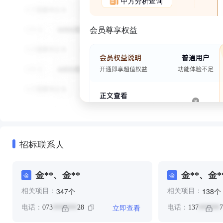
甲方分析查询
会员尊享权益
招标联系人
金**、金**
金**、金*
金
金
个
个
347
138
相关项目：
相关项目：
立即查看
电话：
073
28
电话：
137
7
*******
******