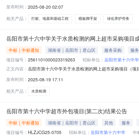
十六中学关于打桩、地基和基础工程的网上超市采购项目项目编号:
发布时间：
2025-08-20 02:07
码:430611项目所在行政区划名称:湖南省岳阳市君山
相关产品：
打桩、地基和基础工程
模板脚手架
绿化养护劳务
岳阳市第十六中学关于水质检测的网上超市采购项目
中标｜中标通知
湖南省｜岳阳市｜君山区
服务采购
服务
项目编号：
2561101000023319263
招标单位：
岳阳市第十六中学
岳阳市第十六中学关于水质检测的网上超市采购项目（项目编号
正文内容：
水质检测的网上超市采购项目项目编号:2561101000023
发布时间：
2025-08-19 17:11
称:湖南省岳阳市君山区报价起止时间:-二、采购单位信息
相关产品：
水质检测
岳阳市第十六中学超市外包项目(第二次)结果公告
中标｜中标通知
湖南省｜岳阳市｜君山区
其他
服务
项目编号：
HLZJCG25-0705
招标单位：
岳阳市第十六中学
中