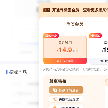
开通寻标宝会员，查看更多招采
VIP
单省会员
限购一次
最划算
1
首月试用
1
14.9
¥39
¥
¥
每日仅0.48元
每日仅
到期29元/月/省自动续费，可随时取消。
招标产品
标讯详情查看
关键电话直连