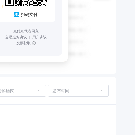
扫码支付
支付则代表同意
交易服务协议
｜
用户协议
发票获取
省份地区