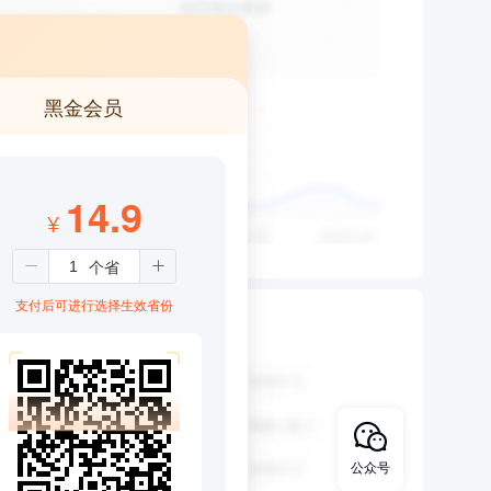
黑金会员
14.9
¥
支付后可进行选择生效省份
公众号