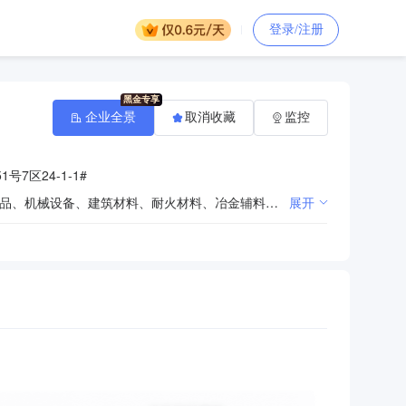
登录/注册
企业全景
取消收藏
监控
7区24-1-1#
销售：金属材料、矿产品（煤炭及其制品除外）、汽车配件、五金、交电、机电产品、橡胶制品、塑料制品、机械设备、建筑材料、耐火材料、冶金辅料、化工产品（不含危险化学品）、日用品、办公用品；加工：塑料制品、编织袋、吨袋、机械设备及备件、耐火材料、冶金辅料。（依法须经批准的项目，经相关部门批准后方可开展经营活动）
展开