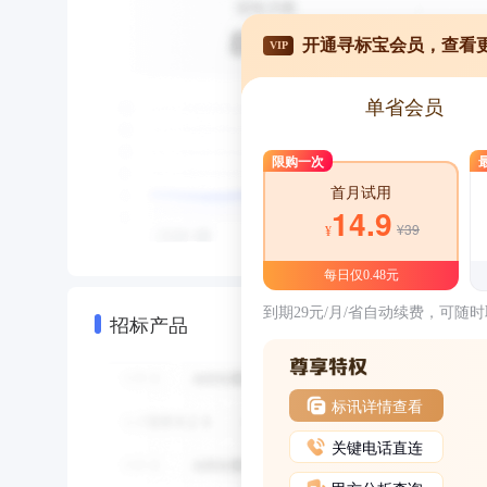
开通寻标宝会员，查看
VIP
单省会员
限购一次
首月试用
14.9
¥39
¥
每日仅0.48元
到期29元/月/省自动续费，可随
招标产品
标讯详情查看
关键电话直连