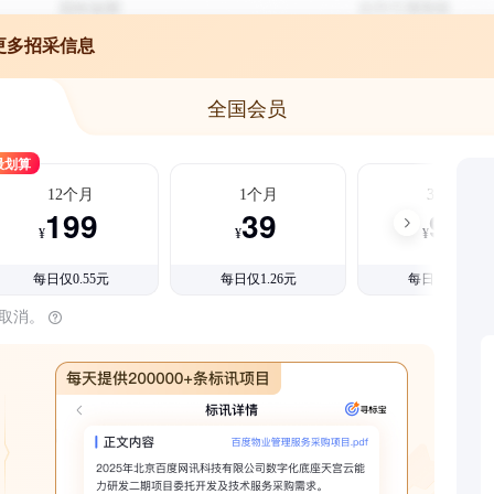
更多招采信息
全国会员
最划算
12个月
1个月
3个月
199
39
99
¥
¥
¥
每日仅0.55元
每日仅1.26元
每日仅1.08元
时取消。