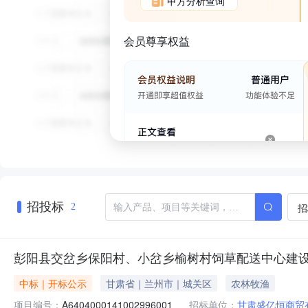
甲方分析查询
会员尊享权益
招投标
招
2
彭阳县交岔乡保阳村、小岔乡榆树村饲草配送中心建
中标｜开标公示
甘肃省｜兰州市｜城关区
农林牧渔
项目编号：
A6404000141002996001
招标单位：
甘肃盛亿恒商贸