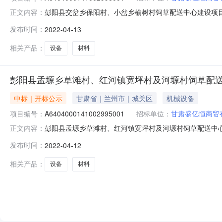
彭阳县交岔乡保阳村、小岔乡榆树村饲草配送中心建设项目三标段设
正文内容：
原市公共资源交易中心第三开标室③号席位开标时间2022-04-
发布时间：
2022-04-13
金科峰农业装备工程有限责任公司;报价:1420000.0元/%
相关产品：
设备
材料
彭阳县孟塬乡草滩村、红河镇宽坪村及河塬村饲草配
中标｜开标公示
甘肃省｜兰州市｜城关区
机械设备
项目编号：
A6404000141002995001
招标单位：
甘肃盛亿恒商贸
彭阳县孟塬乡草滩村、红河镇宽坪村及河塬村饲草配送中心建设项目
正文内容：
标地点固原市公共资源交易中心第三开标室②号席位开标时间2022
发布时间：
2022-04-12
名称:甘肃金科峰农业装备工程有限责任公司;报价:2130000
相关产品：
设备
材料