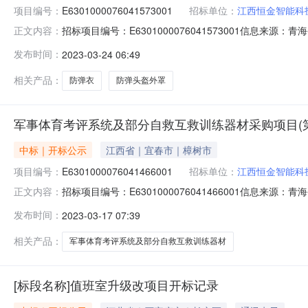
项目编号：
E6301000076041573001
招标单位：
江西恒金智能科
招标项目编号：E6301000076041573001信息来
正文内容：
信息来源：青海省公共资源交易网开标参与人开标地点青海省政
发布时间：
2023-03-24 06:49
限公司;项目负责人:;报价:739500.00元/%;工期:日历天;质量
相关产品：
防弹衣
防弹头盔外罩
军事体育考评系统及部分自救互救训练器材采购项目(
中标｜开标公示
江西省｜宜春市｜樟树市
项目编号：
E6301000076041466001
招标单位：
江西恒金智能科
招标项目编号：E6301000076041466001信息
正文内容：
1609:00信息来源：青海省公共资源交易网开标参与人开标
发布时间：
2023-03-17 07:39
人名称:江西恒金智能科技有限公司;项目负责人:;报价:310925
相关产品：
军事体育考评系统及部分自救互救训练器材
[标段名称]值班室升级改项目开标记录