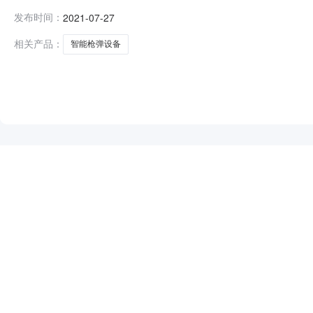
广东省阳春监狱行政区域阳春市公告时间2021年07月2
发布时间：
2021-07-27
选定专家名单：/总中标金额￥27.180000万元（人民
相关产品：
智能枪弹设备
NEW
HOT
5折起
暂时没有搜索结果…