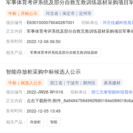
军事体育考评系统及部分自救互救训练器材采购项目
中标｜开标公示
河北省｜保定市｜定州市
项目编号：
E6301000076040287001
招标单位：
河北佳威科技发
军事体育考评系统及部分自救互救训练器材采购项目军事体育考
正文内容：
E6301000076040287001开标参与人开标地点青海
发布时间：
2022-12-06 06:50
目负责人:;报价:0.00元/%;工期:日历天;质量要求:;保证
相关产品：
军事体育考评系统及部分自救互救训练器材
智能存放柜采购中标候选人公示
中标｜候选人公示
浙江省｜宁波市｜鄞州区
家具建材
项目编号：
2022-JW28-W1016
招标单位：
浙江北泰智能科技股份
点击下载附件:附件_8a94947584992f680184e089018c
正文内容：
W1016）公示结束时间：2022年12月07日一、评标情
发布时间：
2022-12-05 13:49
252.00万元，质量：合格，工期/交货期/服务期：30
相关产品：
存放柜
智能