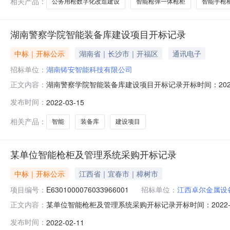
相关产品：
公务用枪数字化改造建设
智能枪弹一体枪柜
智能手枪
湖南警察学院智能装备库建设项目开标记录
中标｜开标公示
湖南省｜长沙市｜开福区
通讯电子
招标单位：
湖南铸安智能科技有限公司
湖南警察学院智能装备库建设项目开标记录开标时间：2022-03-1
正文内容：
内容投标人名称:湖南铸安智能科技有限公司;项目负责人:;报价:223
发布时间：
2022-03-15
人名称:浙江北泰智能科技股份有限公司;项目负责人:;报价:214
相关产品：
智能
装备库
建设项目
某单位智能枪柜及管理系统采购开标记录
中标｜开标公示
江西省｜宜春市｜樟树市
项目编号：
E6301000076033966001
招标单位：
江西卓尔金属设
某单位智能枪柜及管理系统采购开标记录开标时间：2022-02
正文内容：
容纳18人）开标时间2022-02-1109:00开标记录内容详
发布时间：
2022-02-11
投标文件递交时间:未上传,投标人名称:江西卓尔金属设备集团有限