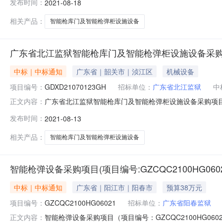
发布时间：
2021-08-18
果联系人及联系方式：项目联系人余工项目联系电话0751-8
相关产品：
智能枪库门及智能枪弹柜设施设备
广东省北江监狱智能枪库门及智能枪弹柜设施设备采
中标｜中标通知
广东省｜韶关市｜浈江区
机械设备
项目编号：
GDXD21070123GH
招标单位：
广东省北江监狱
中
广东省北江监狱智能枪库门及智能枪弹柜设施设备采购项
正文内容：
备/政法、检测专用设备/安全、检查、监视、报警设备采购
发布时间：
2021-08-13
庆、秦士康（采购人代表）总中标金额￥32.826000万
浈江区黄岗采
相关产品：
智能枪库门及智能枪弹柜设施设备
智能枪弹设备采购项目(项目编号:GZCQC2100HG060
中标｜中标通知
广东省｜阳江市｜阳春市
预算38万元
项目编号：
GZCQC2100HG06021
招标单位：
广东省阳春监狱
智能枪弹设备采购项目（项目编号：GZCQC2100HG
正文内容：