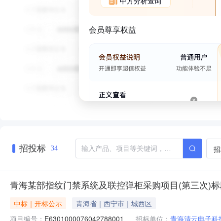
甲方分析查询
会员尊享权益
招投标
招
34
青海某部指纹门禁系统及联控弹柜采购项目(第三次)
中标｜开标公示
青海省｜西宁市｜城西区
项目编号：
E6301000076042788001
招标单位：
青海清云电子科