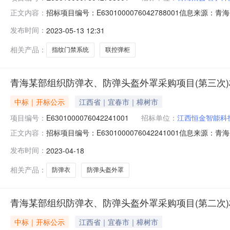
招标项目编号：E6301000076042788001信息来
正文内容：
息来源：青海省公共资源交易网开标参与人开标地点西宁市公共
发布时间：
2023-05-13 12:31
海清云电子科技有限公司;项目负责人:;报价:2859980.00元/
相关产品：
指纹门禁系统
联控弹柜
青海某部组织防弹衣、防弹头盔外罩采购项目(第三次
中标｜开标公示
江西省｜宜春市｜樟树市
项目编号：
E6301000076042241001
招标单位：
江西恒金智能科
招标项目编号：E6301000076042241001信息来
正文内容：
信息来源：青海省公共资源交易网开标参与人开标地点青海省政
发布时间：
2023-04-18
限公司;项目负责人:;报价:739500.00元/%;工期:日历天;质量
相关产品：
防弹衣
防弹头盔外罩
青海某部组织防弹衣、防弹头盔外罩采购项目(第二次
中标｜开标公示
江西省｜宜春市｜樟树市