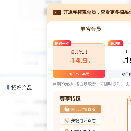
开通寻标宝会员，查看更多招采
VIP
单省会员
限购一次
最划算
1
首月试用
1
14.9
¥39
¥
¥
每日仅0.48元
每日仅
到期29元/月/省自动续费，可随时取消。
招标产品
标讯详情查看
关键电话直连