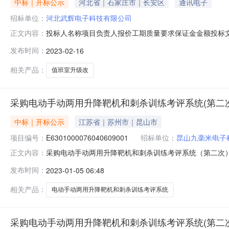
中标｜开标公示
河北省｜石家庄市｜长安区
通讯电子
招标单位：
河北武辉电子科技有限公司
投标人名称项目负责人报价工期质量要求保证金金额投标文件递
正文内容：
天无元北京泰祥和科技有限公司/37.980000万元日历天无
发布时间：
2023-02-16
标人名称项目负责人报价工期质量要求保证金金额投标文件递交
相关产品：
值班室升级改
采购电动手动两用升降靶机和刺杀训练考评系统(第二
中标｜开标公示
江苏省｜苏州市｜昆山市
项目编号：
E6301000076040609001
招标单位：
昆山九毫米电子
采购电动手动两用升降靶机和刺杀训练考评系统（第二次）标段二开
正文内容：
资源交易中心.西宁六号开标室（可容纳42人）开标时间2023
发布时间：
2023-01-05 06:48
历天;质量要求:;保证金金额:0.00元,投标文件递交时间:未
相关产品：
电动手动两用升降靶机和刺杀训练考评系统
采购电动手动两用升降靶机和刺杀训练考评系统(第二