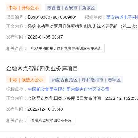
中标｜开标公示
陕西省｜西安市｜新城区
项目编号：
E6301000076040609001
招标单位：
西安尚道电子科
采购电动手动两用升降靶机和刺杀训练考评系统（第二次）标段一开
正文内容：
资源交易中心.西宁六号开标室（可容纳42人）开标时间2023
发布时间：
2023-01-05 06:47
天;质量要求:;保证金金额:0.00元,投标文件递交时间:未上
相关产品：
电动手动两用升降靶机和刺杀训练考评系统
金融网点智能四类业务库项目
中标｜候选人公示
内蒙古自治区｜呼和浩特市｜赛罕区
招标单位：
中国邮政集团有限公司内蒙古自治区分公司
金融网点智能四类业务库项目发布时间：2022-12-1
正文内容：
属行业：;其它设备;一、项目概况招标人名称：中国邮政
发布时间：
2022-12-16 09:48
业务库项目招标编号：nmyz2022gkzb080、ZJNMG
相关产品：
金融网点智能四类业务库