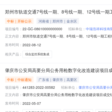
郑州市轨道交通7号线一期、8号线一期、12号线一
中标｜开标公示
河南省｜郑州市｜金水区
项目编号：
22-GC-08610000000000
招标单位：
中瑞浩祥科技有
郑州市轨道交通7号线一期、8号线一期、12号线一期工程综合监控
正文内容：
点A区第五开标室开标时间2022-08-1210:00开标记录
发布时间：
2022-08-12
人名称:机械工业第六设计研究院有限公司;项目负责人:;报价:
相关产品：
综合监控系统集成
肇庆市公安局高要分局公务用枪数字化改造建设项目
中标｜中标通知
广东省｜肇庆市｜高要区
项目编号：
441283-2022-00582
招标单位：
肇庆市公安局高要分
肇庆市公安局高要分局公务用枪数字化改造建设项目成交
正文内容：
局高要分局行政区域高要市公告时间2022年05月07日12
发布时间：
2022-05-07
系电话0758-2277558-814采购单位肇庆市公安局