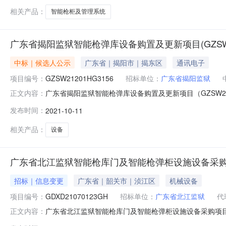
相关产品：
智能枪柜及管理系统
广东省揭阳监狱智能枪弹库设备购置及更新项目(GZSW21
中标｜候选人公示
广东省｜揭阳市｜揭东区
通讯电子
项目编号：
GZSW21201HG3156
招标单位：
广东省揭阳监狱
广东省揭阳监狱智能枪弹库设备购置及更新项目（GZSW2
正文内容：
务/信息技术服务/信息系统集成实施服务/其他系统集成实施
发布时间：
2021-10-11
取专家名单：陈平仲、莫宗团、肖贵灯、宋国钦采购人代表名
系电话02
相关产品：
设备
广东省北江监狱智能枪库门及智能枪弹柜设施设备采
招标｜信息变更
广东省｜韶关市｜浈江区
机械设备
项目编号：
GDXD21070123GH
招标单位：
广东省北江监狱
代
广东省北江监狱智能枪库门及智能枪弹柜设施设备采购项
正文内容：
备/政法、检测专用设备/警械设备采购单位广东省北江监狱行政区