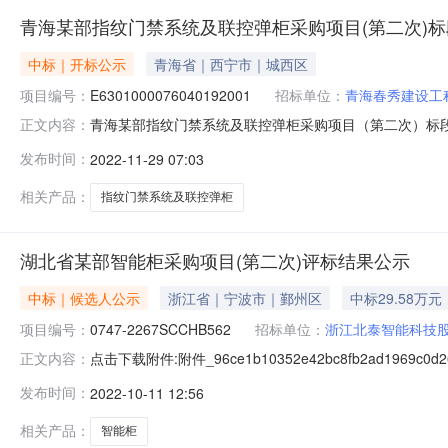
青海某部指纹门禁系统及联控弹柜采购项目(第二次)
中标｜开标公示
青海省｜西宁市｜城西区
项目编号：
E6301000076040192001
招标单位：
青海春秀建设工
青海某部指纹门禁系统及联控弹柜采购项目（第二次）标段一开标记
正文内容：
监督管理局.开标室五开标时间2022-11-2809:00开标
发布时间：
2022-11-29 07:03
额:0.00元,投标文件递交时间:未上传,投标人名称:青海宇东商
相关产品：
指纹门禁系统及联控弹柜
湖北省某部智能柜采购项目(第二次)评标结果公示
中标｜候选人公示
浙江省｜宁波市｜鄞州区
中标29.58万元
项目编号：
0747-2267SCCHB562
招标单位：
浙江北泰智能科技
点击下载附件:附件_96ce1b10352e42bc8fb2ad1969
正文内容：
0747-2267SCCHB562）公示结束时间：2022
发布时间：
2022-10-11 12:56
公示如下：一、评标情况(001)某部智能柜采购项目【重
相关产品：
智能柜