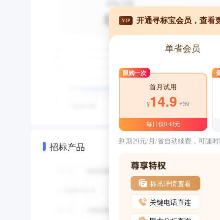
开通寻标宝会员，查看
VIP
单省会员
限购一次
首月试用
14.9
¥39
¥
每日仅0.48元
到期29元/月/省自动续费，可随
招标产品
标讯详情查看
关键电话直连