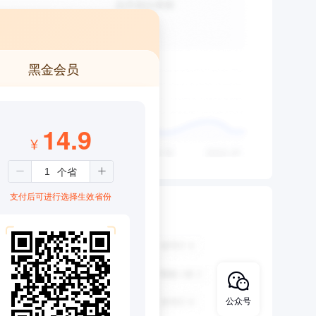
黑金会员
14.9
¥
支付后可进行选择生效省份
公众号