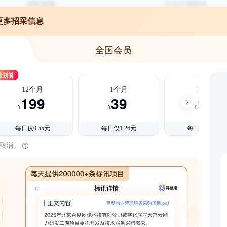
更多招采信息
全国会员
最划算
12个月
1个月
3个月
199
39
99
¥
¥
¥
每日仅0.55元
每日仅1.26元
每日仅1.08元
时取消。