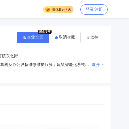
登录/注册
企业全景
取消收藏
监控
河镇东北街
掌上电脑零售；计算机软硬件开发,网络工程、系统集成,综合布线设计、施工、安装,安全技术服务咨询;计算机及办公设备维修维护服务；建筑智能化系统集成专项工程设计,建筑智能化工程专业承包;办公自动化设备及耗材、计算机软硬件、文化办公用品、家具、工艺礼品、数码产品、金融机具及耗材、网站建设及维护、通信设备及器材、蓄电池、网络产品、家用电器及电子产品、机电产品（小汽车除外）、电气设备、监控安防产品、仪器仪表、劳保用品、日用百货、体育用品及器材、汽车轮胎、消防器材、五金交电、建材、消防设施、饮水设备、环保设备、厨房设备、酒店用品、教学仪器及器材、图书、音像制品、陶艺设备、农机设备、防火防汛设备、电线电缆、照相器材、摄影器材的批发零售及售后服务;清洁用品、日化用品、卫生用品及预包装食品（含冷冻冷藏）、散装食品、乳制品批发零售;电动平衡车、自行车、滑板车、汽车车载装饰品、纺织、服装、鞋帽及家庭用品、玩具、农药批发零售;自有设备的租赁、维修、安装、调试技术咨询及售后服务;机房装修（依法须经批准的项目，经相关部门批准后方可开展经营活动）。
展开