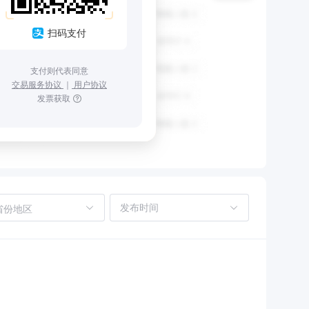
扫码支付
支付则代表同意
交易服务协议
｜
用户协议
发票获取
省份地区