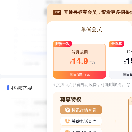
开通寻标宝会员，查看更多招采
VIP
单省会员
限购一次
最划算
1
首月试用
1
14.9
¥39
¥
¥
每日仅0.48元
每日仅
到期29元/月/省自动续费，可随时取消。
招标产品
标讯详情查看
关键电话直连