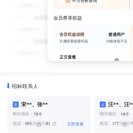
甲方分析查询
会员尊享权益
招标联系人
宋**、张**
汪**、汪*
宋
汪
个
个
75
19
相关项目：
相关项目：
立即查看
电话：
093
82
电话：
177
7
*******
******