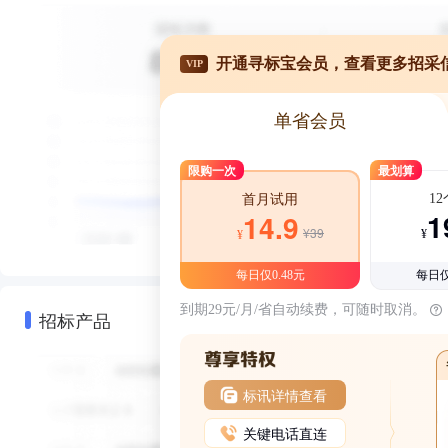
开通寻标宝会员，查看更多招采
VIP
单省会员
限购一次
最划算
1
首月试用
1
14.9
¥39
¥
¥
每日仅0.48元
每日仅
到期29元/月/省自动续费，可随时取消。
招标产品
标讯详情查看
关键电话直连