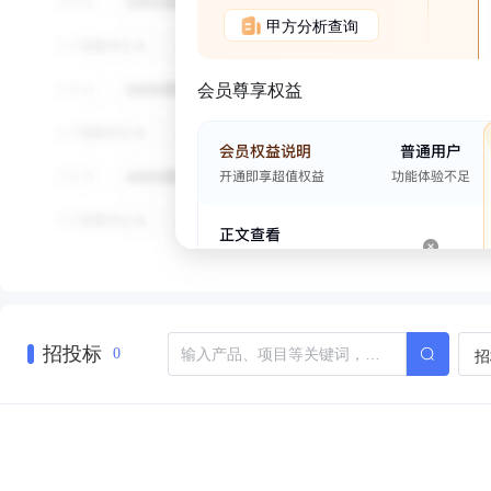
甲方分析查询
会员尊享权益
招投标
招
0