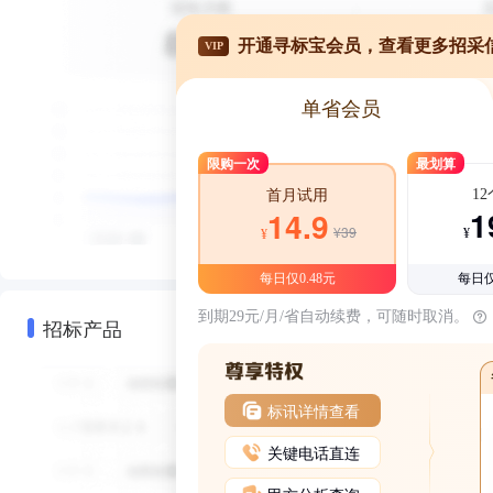
开通寻标宝会员，查看更多招采
VIP
单省会员
限购一次
最划算
1
首月试用
1
14.9
¥39
¥
¥
每日仅0.48元
每日仅
到期29元/月/省自动续费，可随时取消。
招标产品
标讯详情查看
关键电话直连