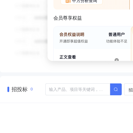
甲方分析查询
会员尊享权益
招投标
招
0