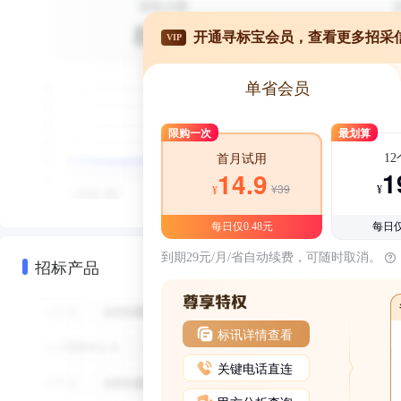
开通寻标宝会员，查看更多招采
VIP
单省会员
限购一次
最划算
1
首月试用
1
14.9
¥39
¥
¥
每日仅0.48元
每日仅
到期29元/月/省自动续费，可随时取消。
招标产品
标讯详情查看
关键电话直连