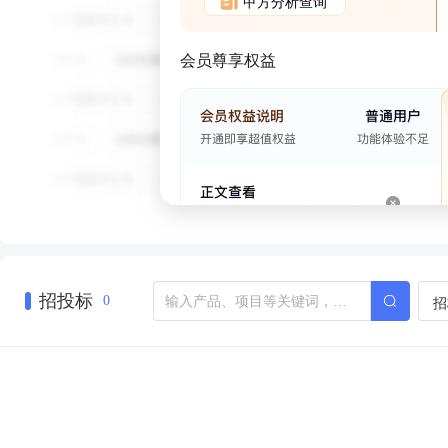
甲方分析查询
会员尊享权益
招投标
招
0