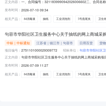
一、合同编号：3211839990942026006602二、
正文内容：
城项目五、合同主体采购人（甲方）：句容市华阳社区卫生服
发布时间：
2026-07-10 09:34
江苏澜韵供应链管理有限公司地址：江苏省无锡市江阴市江阴
相关产品：
84消毒液
抽纸
工业消泡剂
5号燕尾夹
卫生
句容市华阳社区卫生服务中心关于抽纸的网上商城采
中标｜中标通知
江苏省｜镇江市｜句容市
日用百货
货物
项目编号：
2751101000029309772
招标单位：
句容市华阳社区卫
句容市华阳社区卫生服务中心关于抽纸的网上商城采购项目（项
正文内容：
卫生服务中心关于抽纸的网上商城采购项目项目编号:27511
发布时间：
2026-07-09 11:27
码:321183项目所在行政区划名称:江苏省镇江市句容
相关产品：
84消毒液
抽纸
工业消泡剂
5号燕尾夹
卫生