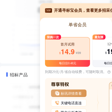
开通寻标宝会员，查看更多招采
VIP
单省会员
限购一次
最划算
1
首月试用
1
14.9
¥39
¥
¥
每日仅0.48元
每日仅
到期29元/月/省自动续费，可随时取消。
招标产品
标讯详情查看
关键电话直连