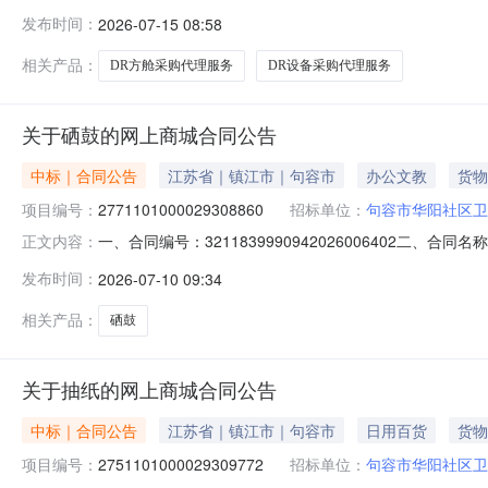
有限公司中选（成交）报价：￥6500.0四、主要标的信息项目
发布时间：
2026-07-15 08:58
式：直选服务品目：商务服务/采购代理服务项目预算：￥650
相关产品：
DR方舱采购代理服务
DR设备采购代理服务
关于硒鼓的网上商城合同公告
中标｜合同公告
江苏省｜镇江市｜句容市
办公文教
货物
项目编号：
2771101000029308860
招标单位：
句容市华阳社区卫
一、合同编号：3211839990942026006402二、
正文内容：
城项目五、合同主体采购人（甲方）：句容市华阳社区卫生服
发布时间：
2026-07-10 09:34
江苏现代快报电子商务有限公司地址：江苏省南京市玄武区南京
相关产品：
硒鼓
关于抽纸的网上商城合同公告
中标｜合同公告
江苏省｜镇江市｜句容市
日用百货
货物
项目编号：
2751101000029309772
招标单位：
句容市华阳社区卫