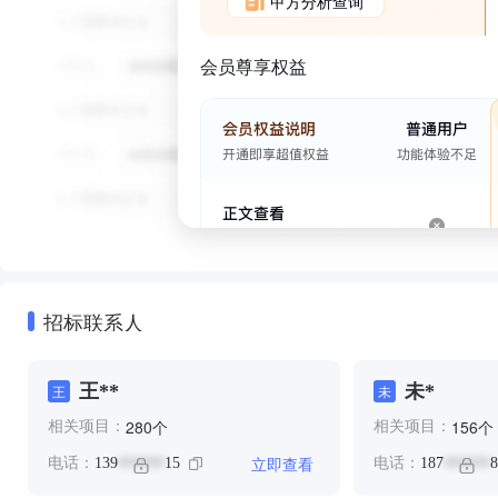
甲方分析查询
会员尊享权益
招标联系人
王**
未*
王
未
个
个
280
156
相关项目：
相关项目：
立即查看
电话：
139
15
电话：
187
8
******
******