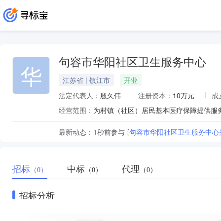
句容市华阳社区卫生服务中心
华
江苏省 | 镇江市
开业
法定代表人：
殷久伟
注册资本：
10万元
成
经营范围：
最新动态：
1秒前
参与
[句容市华阳社区卫生服务中心
招标
中标
代理
（0）
（0）
（0）
招标分析