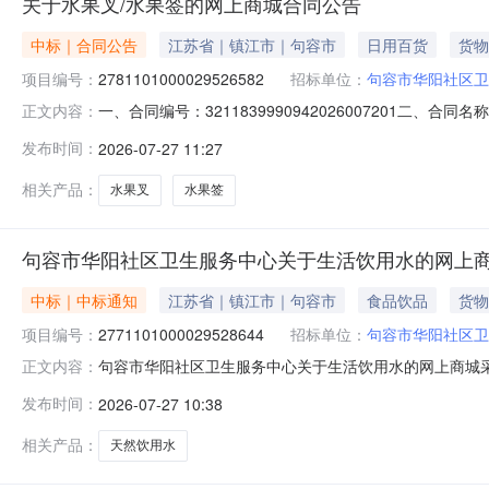
关于水果叉/水果签的网上商城合同公告
中标｜合同公告
江苏省｜镇江市｜句容市
日用百货
货物
项目编号：
2781101000029526582
招标单位：
句容市华阳社区卫
一、合同编号：3211839990942026007201二、
正文内容：
心网上商城项目五、合同主体采购人（甲方）：句容市华阳社
发布时间：
2026-07-27 11:27
（乙方）：达利来（江苏）科技有限公司地址：江苏省南京市江
相关产品：
水果叉
水果签
句容市华阳社区卫生服务中心关于生活饮用水的网上
中标｜中标通知
江苏省｜镇江市｜句容市
食品饮品
货物
项目编号：
2771101000029528644
招标单位：
句容市华阳社区卫
句容市华阳社区卫生服务中心关于生活饮用水的网上商城采购项
正文内容：
阳社区卫生服务中心关于生活饮用水的网上商城采购项目项目编号
发布时间：
2026-07-27 10:38
划编码:321183项目所在行政区划名称:江苏省镇江市
相关产品：
天然饮用水