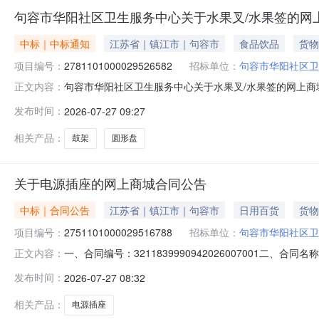
句容市华阳社区卫生服务中心关于水果叉/水果签的网
中标｜中标通知
江苏省｜镇江市｜句容市
食品饮品
货物
项目编号：
2781101000029526582
招标单位：
句容市华阳社区卫
句容市华阳社区卫生服务中心关于水果叉/水果签的网上商城采
正文内容：
华阳社区卫生服务中心关于水果叉/水果签的网上商城采购项目项
发布时间：
2026-07-27 09:27
政区划编码:321183项目所在行政区划名称:江苏省镇
相关产品：
鼓架
圆形盘
关于电源插座的网上商城合同公告
中标｜合同公告
江苏省｜镇江市｜句容市
日用百货
货物
项目编号：
2751101000029516788
招标单位：
句容市华阳社区卫
一、合同编号：3211839990942026007001二、
正文内容：
上商城项目五、合同主体采购人（甲方）：句容市华阳社区卫
发布时间：
2026-07-27 08:32
方）：炘知惠信息（江苏）有限公司地址：江苏省苏州市姑苏区
相关产品：
电源插座