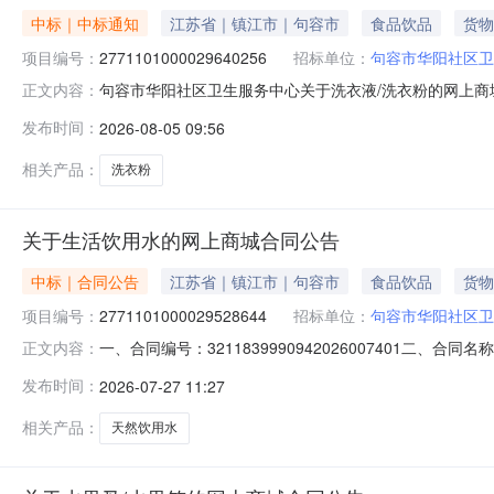
中标｜中标通知
江苏省｜镇江市｜句容市
食品饮品
货物
项目编号：
2771101000029640256
招标单位：
句容市华阳社区卫
句容市华阳社区卫生服务中心关于洗衣液/洗衣粉的网上商城采
正文内容：
华阳社区卫生服务中心关于洗衣液/洗衣粉的网上商城采购项目项
发布时间：
2026-08-05 09:56
政区划编码:321183项目所在行政区划名称:江苏省镇
相关产品：
洗衣粉
关于生活饮用水的网上商城合同公告
中标｜合同公告
江苏省｜镇江市｜句容市
食品饮品
货物
项目编号：
2771101000029528644
招标单位：
句容市华阳社区卫
一、合同编号：3211839990942026007401二、
正文内容：
网上商城项目五、合同主体采购人（甲方）：句容市华阳社区
发布时间：
2026-07-27 11:27
方）：广博集团股份有限公司地址：浙江省宁波市海曙区浙江
相关产品：
天然饮用水