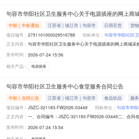
句容市华阳社区卫生服务中心关于电源插座的网上商
中标｜中标通知
江苏省｜镇江市｜句容市
日用百货
货物
项目编号：
2751101000029516788
招标单位：
句容市华阳社区卫
句容市华阳社区卫生服务中心关于电源插座的网上商城采购项目
正文内容：
社区卫生服务中心关于电源插座的网上商城采购项目项目编号:2
发布时间：
2026-07-24 15:56
码:321183项目所在行政区划名称:江苏省镇江市句容
相关产品：
电源插座
句容市华阳社区卫生服务中心食堂服务合同公告
中标｜合同公告
江苏省｜镇江市｜句容市
食品饮品
服务
项目编号：
JSZC-321183-FW2026-03449
招标单位：
句容市华阳
一、合同编号：JSZC-321183-FW2026-03449二
正文内容：
阳社区卫生服务中心食堂服务五、合同主体采购人（甲方）：
发布时间：
2026-07-24 15:54
13905296707六、合同主体信息1.主要标的信息：项目名
相关产品：
食堂服务