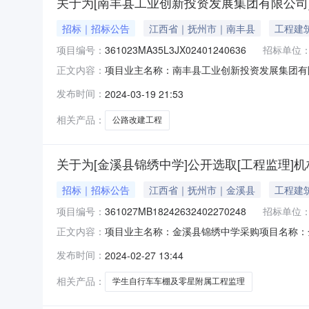
关于为[南丰县工业创新投资发展集团有限公司
招标｜招标公告
江西省｜抚州市｜南丰县
工程建
项目编号：
361023MA35L3JX02401240636
招标单位
项目业主名称：南丰县工业创新投资发展集团有限
正文内容：
无采购项目编码：361023MA35L3JX024
发布时间：
2024-03-19 21:53
用中列支服务内容：对G206南丰县绕城公路改
相关产品：
公路改建工程
关于为[金溪县锦绣中学]公开选取[工程监理]
招标｜招标公告
江西省｜抚州市｜金溪县
工程建
项目编号：
361027MB18242632402270248
招标单位
项目业主名称：金溪县锦绣中学采购项目名称：
正文内容：
361027MB1824263240227024
发布时间：
2024-02-27 13:44
星附属工程监理洽谈时间：3（个工作日）签订
有限公司,中晟汇创建设发展有限
相关产品：
学生自行车车棚及零星附属工程监理