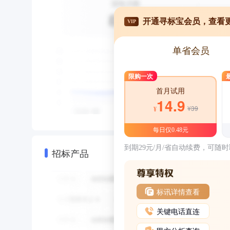
开通寻标宝会员，查看
VIP
单省会员
限购一次
首月试用
14.9
¥39
¥
每日仅0.48元
到期29元/月/省自动续费，可随
招标产品
标讯详情查看
关键电话直连