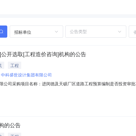
招标单位
]公开选取[工程造价咨询]机构的公告
筑
工程
：
中科盛世设计集团有限公司
限公司采购项目名称：进闵德及天硕厂区道路工程预算编制是否投资审批
目规模：投资额（￥3960000.0元）服务类型：工程造价咨询服务时限：7金额
对进闵德及天硕厂区道路工程进行预算编制服务洽谈时间：3（个工作日）
机构的公告