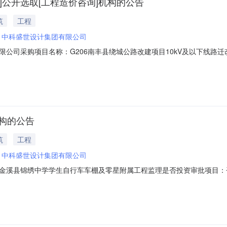
]公开选取[工程造价咨询]机构的公告
筑
工程
：
中科盛世设计集团有限公司
公司采购项目名称：G206南丰县绕城公路改建项目10kV及以下线路
01240636项目规模：投资额（￥2520000.0元）服务类型：工程造价咨
建项目10kV及以下线路迁改工程进行预算编制洽谈时间：3（个工作日）
机构的公告
筑
工程
：
中科盛世设计集团有限公司
金溪县锦绣中学学生自行车车棚及零星附属工程监理是否投资审批项目：
8项目规模：投资额（￥475700.0元）服务类型：工程监理服务时限：服务至
合同时间：15（个工作日）合同备案时间：5（个工作日）资质要求：无