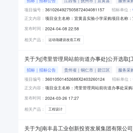
招标｜招标公告
江西省｜抚州市｜宜黄县
服务采
项目编号：
3610264927505872404081157
招标单位：
项目业主名称：宜黄县实验小学采购项目名称：宜黄县
正文内容：
目规模：资产总额（￥1053897.54元）
发布时间：
2024-04-08 22:58
15（个工作日）合同备案时间：5（个工作日）
报名时
相关产品：
运动场建设改造工程
关于为[湾里管理局站前街道办事处]公开选取[
招标｜招标公告
贵州省｜铜仁市｜碧江区
服务采
项目编号：
36010501452688X2403260124
招标单位：
项目业主名称：湾里管理局站前街道办事处采购项目名
正文内容：
36010501452688X2403260124
发布时间：
2024-03-26 17:27
同时间：15（个工作日）合同备案时间：5（
公诚设计集
相关产品：
工程设计
关于为[南丰县工业创新投资发展集团有限公司