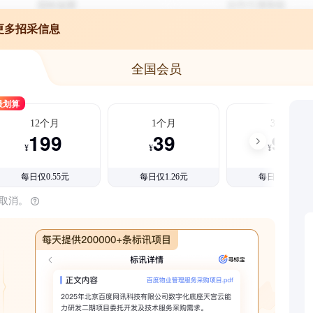
更多招采信息
全国会员
最划算
12个月
1个月
3个月
199
39
99
¥
¥
¥
每日仅0.55元
每日仅1.26元
每日仅1.08元
时取消。