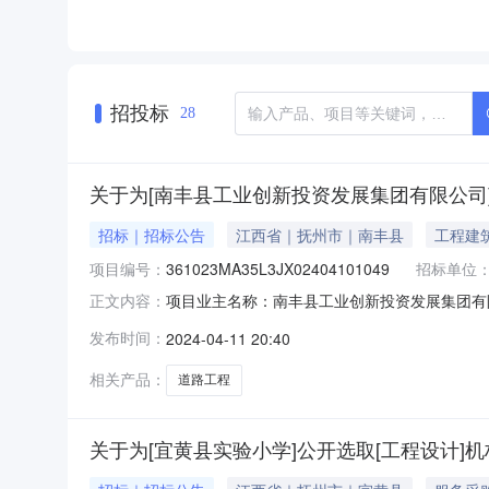
招投标
28
关于为[南丰县工业创新投资发展集团有限公司
招标｜招标公告
江西省｜抚州市｜南丰县
工程建
项目编号：
361023MA35L3JX02404101049
招标单位
项目业主名称：南丰县工业创新投资发展集团有
正文内容：
361023MA35L3JX02404101049项
发布时间：
2024-04-11 20:40
收费后均下浮50%确定预算费用。服务内容：
日）资质要求：选
相关产品：
道路工程
关于为[宜黄县实验小学]公开选取[工程设计]