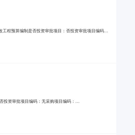
迁改工程预算编制是否投资审批项目：否投资审批项目编码：
询服务时限：7金额说明：从G206南丰县绕城公路改建工程项目费
签订合同时间：15（个工作日）合同备案时间：5（个工作
否投资审批项目编码：无采购项目编码：
工程结束金额说明：无服务内容：金溪县锦绣中学学生自行车车棚及零
选取中介方式：邀请直选+竞价直购企业：中科盛世设计集团