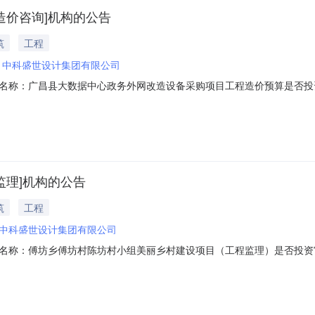
造价咨询]机构的公告
筑
工程
：
中科盛世设计集团有限公司
名称：广昌县大数据中心政务外网改造设备采购项目工程造价预算是否投
项目规模：投资额（￥2679312.0元）服务类型：工程造价咨询服务时限：1
日）签订合同时间：15（个工作日）合同备案时间：5（个工作日）资质
监理]机构的公告
筑
工程
中科盛世设计集团有限公司
名称：傅坊乡傅坊村陈坊村小组美丽乡村建设项目（工程监理）是否投资
项目规模：投资额（￥1465000.0元）服务类型：工程监理服务时限：至本项
）合同备案时间：5（个工作日）资质要求：需具备项目所需监理资质丙级