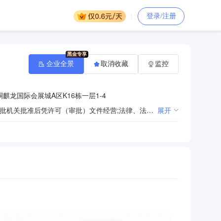
登录/注册
企业全景
取消收藏
监控
麒龙国际会展城A区K16栋一层1-4
法律、法规、国务院决定规定禁止的不得经营；法律、法规、国务院决定规定应当许可（审批）的，经审批机关批准后凭许可（审批）文件经营;法律、法规、国务院决定规定无需许可（审批）的，市场主体自主选择经营。（许可项目：建设工程设计；人防工程设计；地质灾害治理工程设计；建筑智能化系统设计；文物保护工程设计；住宅室内装饰装修；建设工程施工；建设工程施工（除核电站建设经营、民用机场建设）；建设工程勘察；建筑劳务分包；测绘服务；文物保护工程勘察；地质灾害治理工程勘查；地质灾害治理工程施工；建设工程质量检测；地质灾害危险性评估；建设工程监理；水运工程监理；公路工程监理（依法须经批准的项目，经相关部门批准后方可开展经营活动）一般项目：水环境污染防治服务；消防技术服务；市政设施管理；工程和技术研究和试验发展；工业工程设计服务；智能农业管理；专业设计服务；工业设计服务；城乡市容管理；对外承包工程；旅游开发项目策划咨询；工程造价咨询业务；环保咨询服务；工程技术服务（规划管理、勘察、设计、监理除外）；安全技术防范系统设计施工服务；水利相关咨询服务；基础地质勘查；水文服务；环境保护监测；环境应急治理服务；土壤环境污染防治服务；安全咨询服务；工程管理服务；园林绿化工程施工；建设工程消防验收现场评定技术服务；招投标代理服务；政府采购代理服务；采购代理服务；信息咨询服务（不含许可类信息咨询服务）；平面设计；广告设计、代理；广告制作；数字广告设计、代理；租赁服务（不含许可类租赁服务）；企业形象策划；市场营销策划；图文设计制作；信息技术咨询服务；建筑材料销售；建筑装饰材料销售；办公用品销售；金属工具销售；机械电气设备销售；建筑工程机械与设备租赁；机械设备租赁；林业有害生物防治服务；森林改培；森林经营和管护；白蚁防治服务（除许可业务外，可自主依法经营法律法规非禁止或限制的项目））
展开