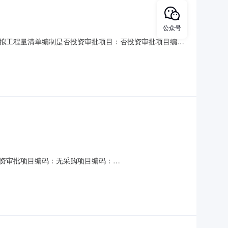
公众号
拟工程量清单编制是否投资审批项目：否投资审批项目编
询服务时限：7金额说明：服务金额按赣价协[2015]9号文件计标
设项目进行模拟工程量清单编制洽谈时间：3（个工作日）
资审批项目编码：无采购项目编码：
工程结束金额说明：无服务内容：江西省传统村落保护司法宣传教育基
中介方式：邀请直选+竞价直购企业：中科盛世设计集团有限