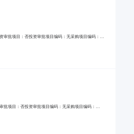
资审批项目：否投资审批项目编码：无采购项目编码：
5个工作日金额说明：无服务内容：广昌县大数据中心政务外网改造设
要求：选取中介方式：邀请直选+竞价直购企业：中科盛世设
审批项目：否投资审批项目编码：无采购项目编码：
目结束金额说明：无服务内容：对本项目进行工程监理洽谈时间：
或丙级以上选取中介方式：邀请直选+竞价直购企业：中科盛