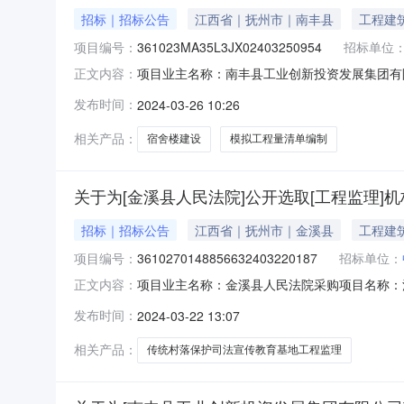
招标｜招标公告
江西省｜抚州市｜南丰县
工程建
项目编号：
361023MA35L3JX02403250954
招标单位
项目业主名称：南丰县工业创新投资发展集团有
正文内容：
码：无采购项目编码：361023MA35L3JX0
发布时间：
2024-03-26 10:26
准收费后，下浮50%为该项目模拟工程量清单
签订合同时
相关产品：
宿舍楼建设
模拟工程量清单编制
关于为[金溪县人民法院]公开选取[工程监理]
招标｜招标公告
江西省｜抚州市｜金溪县
工程建
项目编号：
3610270148856632403220187
招标单位：
项目业主名称：金溪县人民法院采购项目名称：
正文内容：
3610270148856632403220187
发布时间：
2024-03-22 13:07
地工程监理洽谈时间：3（个工作日）签订合同
公司,中晟汇创建设发展有限公司,
相关产品：
传统村落保护司法宣传教育基地工程监理