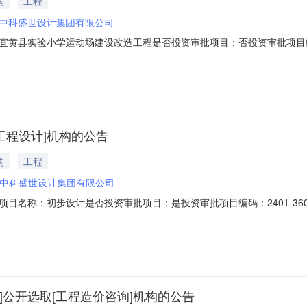
购
工程
中科盛世设计集团有限公司
实验小学运动场建设改造工程是否投资审批项目：否投资审批项目编码：无采购项
服务类型：工程设计服务时限：按合同要求金额说明：按工程重点办预审为准
资质要求：/选取中介方式：邀请直选+竞价直购企业：中科盛世设计集团
工程设计]机构的公告
购
工程
中科盛世设计集团有限公司
称：初步设计是否投资审批项目：是投资审批项目编码：2401-360105-
项目规模：投资额（￥41040000元）服务类型：工程设计服务时限：工程期
个工作日）资质要求：丙级以上选取中介方式：邀请直选+竞价直购企业：中
]公开选取[工程造价咨询]机构的公告