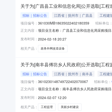
关于为[广昌县工业和信息化局]公开选取[工程
招标｜招标公告
江西省｜抚州市｜广昌县
工程建
项目编号：
361030MB18635022402180359
招标单位
项目业主名称：广昌县工业和信息化局采购项目
正文内容：
361030MB18635022402180359
发布时间：
2024-02-18 20:27
备采购项目工程造价预算洽谈时间：3（个工作
计集团有限公司,
相关产品：
政务外网改造设备
关于为[南丰县傅坊乡人民政府]公开选取[工程
招标｜招标公告
江西省｜抚州市｜南丰县
工程建
项目编号：
3610230148749722402070067
招标单位：
项目业主名称：南丰县傅坊乡人民政府采购项目
正文内容：
3610230148749722402070067
发布时间：
2024-02-07 12:20
3（个工作日）签订合同时间：15（个工作日
世设计集团有限公司,优
相关产品：
工程监理
美丽乡村建设