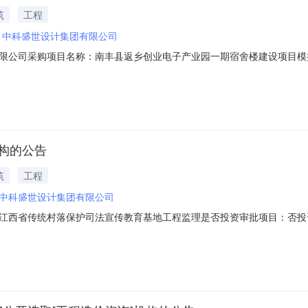
筑
工程
：
中科盛世设计集团有限公司
限公司采购项目名称：南丰县返乡创业电子产业园一期宿舍楼建设项目模
2403250954项目规模：投资额（￥16000000元）服务类型：工程造价咨
编制服务费最高限价服务内容：对南丰县返乡创业电子产业园一期宿舍楼建
机构的公告
筑
工程
中科盛世设计集团有限公司
江西省传统村落保护司法宣传教育基地工程监理是否投资审批项目：否投
项目规模：投资额（￥972169.06元）服务类型：工程监理服务时限：服务至
时间：15（个工作日）合同备案时间：5（个工作日）资质要求：无选取