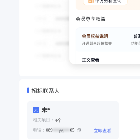
甲方分析查询
会员尊享权益
招标联系人
未*
未
个
4
相关项目：
立即查看
电话：
089
05
********