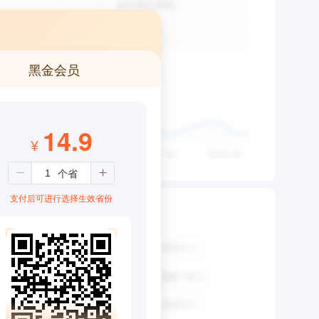
黑金会员
14.9
¥
支付后可进行选择生效省份