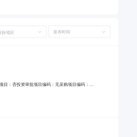
省份地区
项目：否投资审批项目编码：无采购项目编码：
说明：以预算评审价为计费依据，按赣价协(2015)9号计预算标准
签订合同时间：15（个工作日）合同备案时间：5（个工作