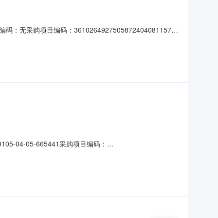
目编码：3610264927505872404081157项
服务内容：工程设计洽谈时间：3（个工作日）签订合同时间：
有限公司,中城城园设计有限公司,中昌设计集团有限公司截止
04-05-665441采购项目编码：
内金额说明：无服务内容：初步设计洽谈时间：3（个工作日）签订合
科盛世设计集团有限公司,四川宏吉建筑设计有限公司,中科