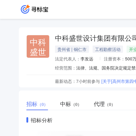
中科盛世设计集团有限公
中科
盛世
贵州省 | 铜仁市
工程勘察活动
开
法定代表人：
李发远
注册资本：
500
经营范围：
最新动态：
7小时前
参与
[关于[高州市第
招标
中标
代理
（0）
（0）
（0）
招标分析