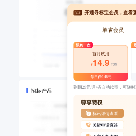
开通寻标宝会员，查看
VIP
单省会员
限购一次
首月试用
14.9
¥39
¥
每日仅0.48元
到期29元/月/省自动续费，可随
招标产品
标讯详情查看
关键电话直连