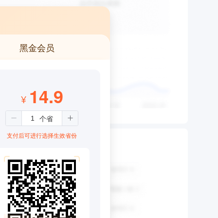
黑金会员
14.9
¥
支付后可进行选择生效省份