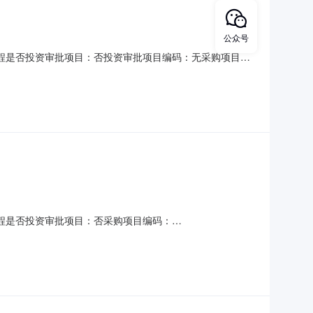
公众号
程是否投资审批项目：否投资审批项目编码：无采购项目编
明：城办发[2026]1号-关于印发《南城县政府投资建设项目管理
要求说明：无选取中介方式：邀请直选+竞价邀请的中介：江
程是否投资审批项目：否采购项目编码：
：￥100元至￥500元金额说明：城办发[2026]1号-关于印发
同备案时间：5（个工作日）中介机构要求：资质（资格）要