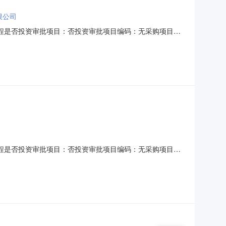
限公司
程是否投资审批项目：否投资审批项目编码：无采购项目编
规模：投资额（￥45,000元）金额说明：城办发[2026]1号-关于
（个工作日）选取中介方式：邀请直选+竞价
程是否投资审批项目：否投资审批项目编码：无采购项目编
城办发[2026]1号-关于印发《南城县政府投资建设项目管理办
他要求说明：无选取中介方式：邀请直选+竞价邀请的中介：