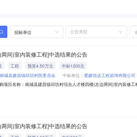
招标单位
边两间)室内装修工程]中选结果的公告
筑
工程
预算4.50万元
中标1200元
南城县建昌镇邱坊村民委员会
中标单位：
爱建信达工程咨询有限公司
购项目名称：南城县建昌镇邱坊村综合人才楼四楼(左边两间)室内装修工
务类型：工程设计服务时限：3选取中介日期：2026-08-0611:30:00项目规模
：3（个工作日）签订合同时间：15（个工作日）合同备案时间：5（个
边两间)室内装修工程]中选结果的公告