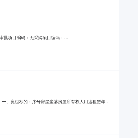
审批项目编码：无采购项目编码：
明：城办发[2026]1号-关于印发《南城县政府投资建设项目管理办
求说明：无选取中介方式：邀请直选+竞价邀请的中介：恒昇
的：一、竞租标的：序号房屋坐落房屋所有权人用途租赁年限
交后经营范围仅作为教育培训使用，整体竞租，不分割。2南城
业3/4360整体起拍价：78000元/首年，竞拍保证金：