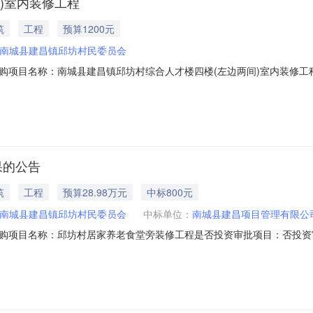
)室内装修工程
筑
工程
预算1200元
南城县建昌镇邱坊村民委员会
购项目名称：南城县建昌镇邱坊村综合人才楼四楼(左边两间)室内装修工
规模：公司注册资本（￥45,000元）服务类型：工程设计服务时限：3服务金额：￥8
：工程设计洽谈时间：3（个工作日）签订合同时间：15（个工作日）合
果的公告
筑
工程
预算28.98万元
中标800元
南城县建昌镇邱坊村民委员会
中标单位：
南城县建昌项目管理有限公
购项目名称：邱坊村居家养老食堂旁装修工程是否投资审批项目：否投资
型：工程造价咨询服务时限：3选取中介日期：2026-08-0314:00:00项目规模：
时间：3（个工作日）签订合同时间：15（个工作日）合同备案时间：5