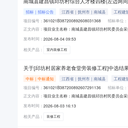
南城县建昌镇邱坊村综合人才楼四楼(左边两间
招标｜招标公告
江西省｜抚州市｜南城县
工程建
项目编号：
361021B387200892608031368
招标单位：
项目业主名称：南城县建昌镇邱坊村民委员会采
正文内容：
361021B387200892608031368项目
发布时间：
2026-08-04 09:53
《南城县政府投资建设项目管理办法》服务内容
求资质要求：丙
相关产品：
室内装修工程
关于[邱坊村居家养老食堂旁装修工程]中选结
中标｜中标通知
江西省｜抚州市｜南城县
工程建
项目编号：
361021B387200892607291136
招标单位：
项目业主名称：南城县建昌镇邱坊村民委员会采
正文内容：
361021B387200892607291136服务类
发布时间：
2026-08-03 16:13
印发《南城县政府投资建设项目管理办法》洽谈
昇纬业工
相关产品：
装修工程