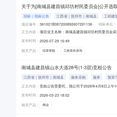
关于为[南城县建昌镇邱坊村民委员会]公开选取
招标｜招标公告
江西省｜抚州市｜南城县
工程建
项目编号：
361021B387200892607291136
招标单位：
项目业主名称：南城县建昌镇邱坊村民委员会采
正文内容：
361021B387200892607291136项
发布时间：
2026-07-29 16:49
法》服务内容：结算审核洽谈时间：3（个工作
纬业工程咨询有限公司,湖
相关产品：
结算审核
工程造价咨询
南城县建昌镇山水大道28号(1-3层)竞租公告
江西省｜抚州市｜南城县
服务采购
服务
预算7
竞租公告受委托，我公司于2026年4月8日上
正文内容：
所在楼层出租面积（㎡）备注1南城县建昌镇山水
发布时间：
2026-03-23 18:02
县建昌镇山水大道28号南城县建昌镇邱坊村民委员会
20000
相关产品：
商业