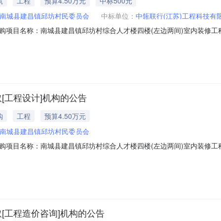
筑
工程
预算4.50万元
中标500元
南城县建昌镇邱坊村民委员会
中标单位：
中瓴联行(江苏)工程科技有
购项目名称：南城县建昌镇邱坊村综合人才楼四楼(左边两间)室内装修工
务类型：工程造价咨询服务时限：3选取中介日期：2026-08-0611:30:00项目
时间：3（个工作日）签订合同时间：15（个工作日）合同备案时间：5
[工程设计]机构的公告
购
工程
预算4.50万元
南城县建昌镇邱坊村民委员会
购项目名称：南城县建昌镇邱坊村综合人才楼四楼(左边两间)室内装修工
8项目规模：投资额（￥45,000元）服务类型：工程设计服务时限：3金额说明：
日）签订合同时间：15（个工作日）资质要求：丙级备案要求说明：无其
[工程造价咨询]机构的公告