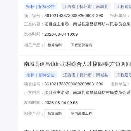
招标｜招标公告
江西省｜抚州市｜南城县
工程建
项目编号：
361021B387200892608031390
招标单位：
项目业主名称：南城县建昌镇邱坊村民委员会采
正文内容：
码：361021B38720089260803139
发布时间：
2026-08-04 10:09
办法》服务内容：预算编制洽谈时间：3（个工
西邦
相关产品：
预算编制
工程造价咨询
南城县建昌镇邱坊村综合人才楼四楼(左边两间
招标｜招标公告
江西省｜抚州市｜南城县
工程建
项目编号：
361021B387200892608031390
招标单位：
项目业主名称：南城县建昌镇邱坊村民委员会采
正文内容：
361021B387200892608031390项
发布时间：
2026-08-04 09:53
《南城县政府投资建设项目管理办法》服务内容
求资质要求：备
相关产品：
预算编制
室内装修工程