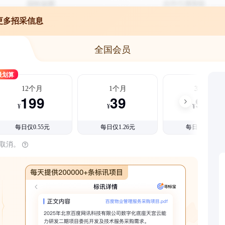
更多招采信息
全国会员
最划算
12个月
1个月
3个月
199
39
99
¥
¥
¥
每日仅0.55元
每日仅1.26元
每日仅1.08元
时取消。