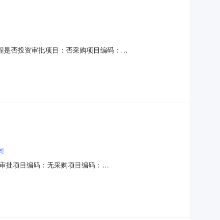
程是否投资审批项目：否采购项目编码：
00元至￥1,200元金额说明：城办发[2026]1号-关于印发
同备案时间：5（个工作日）中介机构要求：资质（资格）要
司
审批项目编码：无采购项目编码：
投资额（￥289,831.2元）金额说明：城办发[2026]1号-关于
（个工作日）选取中介方式：邀请直选+竞价邀请的中介：恒