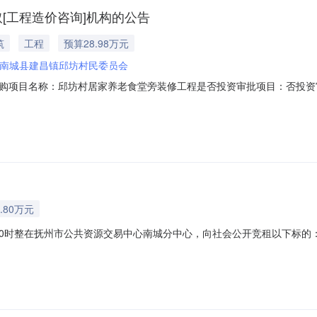
[工程造价咨询]机构的公告
筑
工程
预算28.98万元
南城县建昌镇邱坊村民委员会
购项目名称：邱坊村居家养老食堂旁装修工程是否投资审批项目：否投资
目规模：投资额（￥289,831.2元）服务类型：工程造价咨询服务时限：3金额说
日）签订合同时间：15（个工作日）资质要求：备案要求说明：无其他要
.80万元
午10时整在抚州市公共资源交易中心南城分中心，向社会公开竞租以下标
大道28号南城县建昌镇邱坊村民委员会商业5年1/4120本标的拍卖成
商业2/42403南城县建昌镇山水大道28号南城县建昌镇邱坊村民委员会商