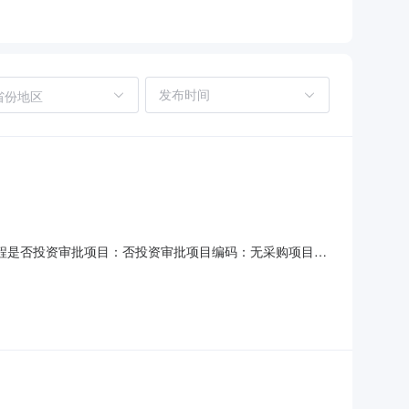
省份地区
程是否投资审批项目：否投资审批项目编码：无采购项目编
：投资额（￥45,000元）金额说明：城办发[2026]1号-关于印发
工作日）选取中介方式：邀请直选+竞价邀请