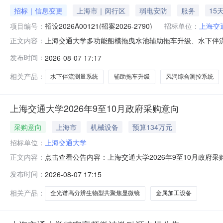
招标｜信息变更
上海市｜闵行区
弱电安防
服务
15
项目编号：
招设2026A00121(招案2026-2790)
招标单位：
上海交
上海交通大学多功能船模拖曳水池辅助拖车升级、水下伴流测量
正文内容：
原公告的采购项目名称：上海交通大学多功能船模拖曳水池
发布时间：
2026-08-07 17:17
事项：采购文件更正内容：1、现对包件2：多功能船模
交通大学船模拖曳水池实
相关产品：
水下伴流测量系统
辅助拖车升级
风洞综合测控系统
上海交通大学2026年9至10月政府采购意向
采购意向
上海市
机械设备
预算134万元
招标单位：
上海交通大学
点击查看公告内容：上海交通大学2026年9至10月政府采
正文内容：
发布时间：
2026-08-07 17:15
相关产品：
全光谱高分辨生物型共聚焦显微镜
金属加工设备