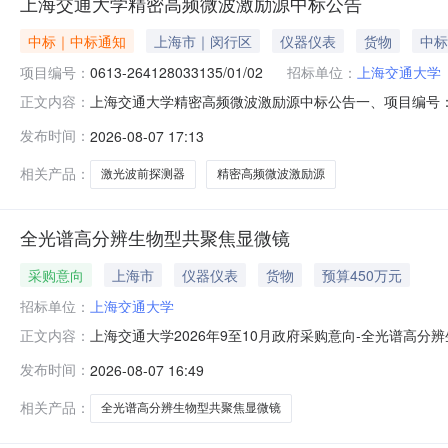
上海交通大学精密高频微波激励源中标公告
中标｜中标通知
上海市｜闵行区
仪器仪表
货物
中标
项目编号：
0613-264128033135/01/02
招标单位：
上海交通大学
上海交通大学精密高频微波激励源中标公告一、项目编号：0613-
正文内容：
密高频微波激励源三、中标（成交）信息供应商名称：香港
发布时间：
2026-08-07 17:13
78.0259860（万元）四、主要标的信息序号供应商名
相关产品：
激光波前探测器
精密高频微波激励源
全光谱高分辨生物型共聚焦显微镜
采购意向
上海市
仪器仪表
货物
预算450万元
招标单位：
上海交通大学
上海交通大学2026年9至10月政府采购意向-全光谱高
正文内容：
购意向采购单位：上海交通大学采购项目名称：全光谱高分辨生
发布时间：
2026-08-07 16:49
生物型共聚焦显微镜预计采购时间：2026-10备注：
相关产品：
全光谱高分辨生物型共聚焦显微镜