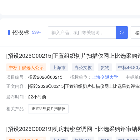
章**、胡**、胡**、袁**、
章**、罗*
钟**、陆**、陆**、陈*、
胡**、许*
陈**
邢*、钟*
*、陈**、
招投标
招
999+
[招设2026C00215]正置组织切片扫描仪网上比选采
中标｜候选人公示
上海市
办公文教
货物
中标46.8
项目编号：
招设2026C00215
招标单位：
上海交通大学
中标单
[招设2026C00215]正置组织切片扫描仪网上比选采
正文内容：
描仪评审日期：2026年08月07日中标单位：上海涟洋
发布时间：
22小时前
招投标与政府采购办公室提出质疑，公示期满无质疑，不
办公室2026
相关产品：
正置组织切片扫描仪
[招设2026C00219]机房精密空调网上比选采购评审