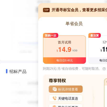
开通寻标宝会员，查看更多招采
VIP
单省会员
限购一次
最划算
1
首月试用
1
14.9
¥39
¥
¥
每日仅0.48元
每日仅
到期29元/月/省自动续费，可随时取消。
招标产品
标讯详情查看
关键电话直连