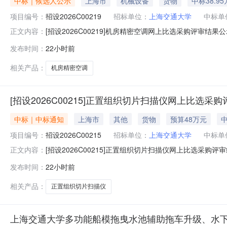
中标｜候选人公示
上海市
机械设备
货物
中标38.9
项目编号：
招设2026C00219
招标单位：
上海交通大学
中标单
[招设2026C00219]机房精密空调网上比选采购评审结
正文内容：
年08月07日中标单位：上海北鼎信息科技有限公司中标
发布时间：
22小时前
公室提出质疑，公示期满无质疑，不再另行公告中标结果。
07日
相关产品：
机房精密空调
[招设2026C00215]正置组织切片扫描仪网上比选采
中标｜中标通知
上海市
其他
货物
预算48万元
中
项目编号：
招设2026C00215
招标单位：
上海交通大学
中标单
[招设2026C00215]正置组织切片扫描仪网上比选采
正文内容：
项目编号：招设2026C00215公告开始日期：2026-0
发布时间：
22小时前
时间要求：签订合同后3个月内预算总价：480000元
相关产品：
正置组织切片扫描仪
上海交通大学多功能船模拖曳水池辅助拖车升级、水