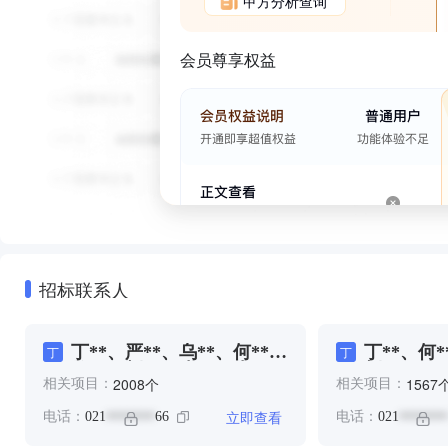
甲方分析查询
会员尊享权益
招标联系人
丁**、严**、乌**、何**、
丁**、何*
丁
丁
倪**、刘**、卢**、卢**、
刘**、吴*
个
2008
1567
相关项目：
相关项目：
吴**、张**、彭**、彭**、
彭**、招*
技****、招*****、支*、支
**、李**
立即查看
电话：
021
66
电话：
021
*******
*******
**、朱**、李**、校*、校
*、校***
****、沈**、王**、程**、
王**、田*