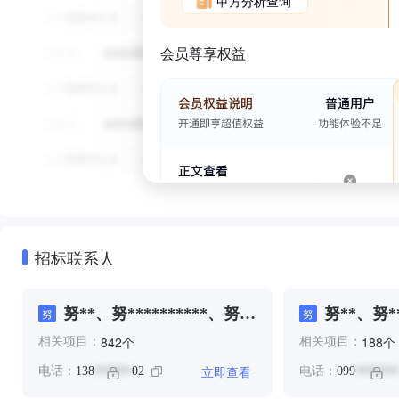
甲方分析查询
会员尊享权益
招标联系人
努**、努**********、努
努**、努**
努
努
**********、努
*********
个
个
842
188
相关项目：
相关项目：
*********、努*********
立即查看
电话：
138
02
电话：
099
******
*******