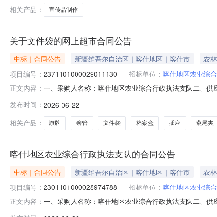
相关产品：
宣传品制作
关于文件袋的网上超市合同公告
中标｜合同公告
新疆维吾尔自治区｜喀什地区｜喀什市
农林
项目编号：
2371101000029011130
招标单位：
喀什地区农业综合
一、采购人名称：喀什地区农业综合行政执法支队二、供
正文内容：
2371101000029011130五、合同编号：11NMB1D52
发布时间：
2026-06-22
得力3839空心钻刀装订机配件得力/deli3839个1.0080803
相关产品：
旗牌
铆管
文件袋
档案盒
插座
燕尾夹
喀什地区农业综合行政执法支队的合同公告
中标｜合同公告
新疆维吾尔自治区｜喀什地区｜喀什市
农林
项目编号：
2301101000028974788
招标单位：
喀什地区农业综合
一、采购人名称：喀什地区农业综合行政执法支队二、供
正文内容：
号：2301101000028974788五、合同编号：11N