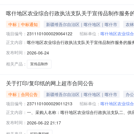
喀什地区农业综合行政执法支队关于宣传品制作服务
中标｜中标通知
新疆维吾尔自治区｜喀什地区｜喀什市
农林
项目编号：
2311101000029064122
招标单位：
喀什地区农业综合
喀什地区农业综合行政执法支队关于宣传品制作服务的服务市场
正文内容：
什地区农业综合行政执法支队关于宣传品制作服务的服务市场采购项
发布时间：
2026-06-24
采购计划文号:采购计划金额（元）:项目所在行政区划编码:
相关产品：
宣传品制作
关于打印/复印纸的网上超市合同公告
中标｜合同公告
新疆维吾尔自治区｜喀什地区｜喀什市
办公
项目编号：
2371101000029011213
招标单位：
喀什地区农业综合
一、采购人名称：喀什地区农业综合行政执法支队二、供
正文内容：
2371101000029011213五、合同编号：11NMB1D
发布时间：
2026-06-22 21:17
A475g箱5.0020010002得力ZF222A4刚果河70g500张/
相关产品：
打印/复印纸