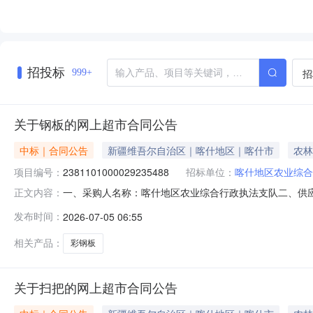
招投标
招
999+
关于钢板的网上超市合同公告
中标｜合同公告
新疆维吾尔自治区｜喀什地区｜喀什市
农林
项目编号：
2381101000029235488
招标单位：
喀什地区农业综合
一、采购人名称：喀什地区农业综合行政执法支队二、供
正文内容：
四、采购项目编号：2381101000029235488五、合同
发布时间：
2026-07-05 06:55
米2.3米长一张宽度0.9米鹿色0.2毫米张250.003
相关产品：
彩钢板
关于扫把的网上超市合同公告