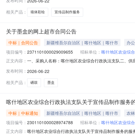
发布时间：
2026-06-22
方米1.001050010500服务要求或标的基本概况：
相关产品：
墙体彩绘
宣传品制作服务
关于墨盒的网上超市合同公告
中标｜合同公告
新疆维吾尔自治区｜喀什地区｜喀什市
办公
项目编号：
2371101000029009655
招标单位：
喀什地区农业综合
一、采购人名称：喀什地区农业综合行政执法支队二、供
正文内容：
2371101000029009655五、合同编号：11NMB1D
发布时间：
2026-06-22
生/EpsonT289+T290墨盒支4.002208802爱普生T289+
相关产品：
硒鼓
墨盒
喀什地区农业综合行政执法支队关于宣传品制作服务
中标｜中标通知
新疆维吾尔自治区｜喀什地区｜喀什市
农林
项目编号：
2301101000028974788
招标单位：
喀什地区农业综合
喀什地区农业综合行政执法支队关于宣传品制作服务的服务市场
正文内容：