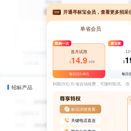
开通寻标宝会员，查看更多招采
VIP
单省会员
限购一次
最划算
1
首月试用
1
14.9
¥39
¥
¥
每日仅0.48元
每日仅
到期29元/月/省自动续费，可随时取消。
招标产品
标讯详情查看
关键电话直连