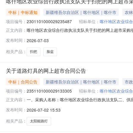
喀什地区农业综合行政执法支队关于扫把的网上超市
中标｜中标通知
新疆维吾尔自治区｜喀什地区｜喀什市
农林
项目编号：
2301101000029235487
招标单位：
喀什地区农业综合
喀什地区农业综合行政执法支队关于扫把的网上超市采购项目（
正文内容：
综合行政执法支队关于扫把的网上超市采购项目采购项目项目编号:2
发布时间：
2026-07-03
金额（元）:项目所在行政区划编码:653199项目所在行
相关产品：
扫把
脸盆
关于道路灯具的网上超市合同公告
中标｜合同公告
新疆维吾尔自治区｜喀什地区｜喀什市
市政
项目编号：
2351101000029133305
招标单位：
喀什地区农业综合
一、采购人名称：喀什地区农业综合行政执法支队二、供
正文内容：
号：2351101000029133305五、合同编号：11N
发布时间：
2026-07-02 15:53
路灯个27.00150040500服务要求或标的基本概况
相关产品：
太阳能路灯