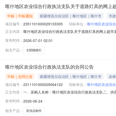
喀什地区农业综合行政执法支队关于道路灯具的网上
中标｜中标通知
新疆维吾尔自治区｜喀什地区｜喀什市
市政
项目编号：
2351101000029133305
招标单位：
喀什地区农业综合
喀什地区农业综合行政执法支队关于道路灯具的网上超市采购项
正文内容：
农业综合行政执法支队关于道路灯具的网上超市采购项目采购项目项目
发布时间：
2026-07-01 02:01
采购计划金额（元）:项目所在行政区划编码:653199项
相关产品：
太阳能路灯
喀什地区农业综合行政执法支队的合同公告
中标｜合同公告
新疆维吾尔自治区｜喀什地区｜喀什市
农林
项目编号：
2311101000029064122
招标单位：
喀什地区农业综合
一、采购人名称：喀什地区农业综合行政执法支队二、供
正文内容：
2311101000029064122五、合同编号：11NMB1D
发布时间：
2026-06-24
或标的基本概况：七、其它事项：详见附件中的合同文件八
相关产品：
宣传品制作