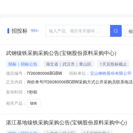
招投标
招
999+
武钢镍铁采购采购公告(宝钢股份原料采购中心)
招标｜招标公告
湖北省｜武汉市｜青山区
1天后投标截止
项目编号：
IY26080006BGBW
招标单位：
宝山钢铁股份有限公司
询价单号IY26080006BGBW采购方式公开采购员联系电话报
正文内容：
物料名称规格型号品牌采购数量计量单位要求交货期备注A5370
发布时间：
1秒前
保证金额度：300000.0元三、商务条款：定价说明：湿公
相关产品：
镍铁
湛江基地镍铁采购采购公告(宝钢股份原料采购中心)