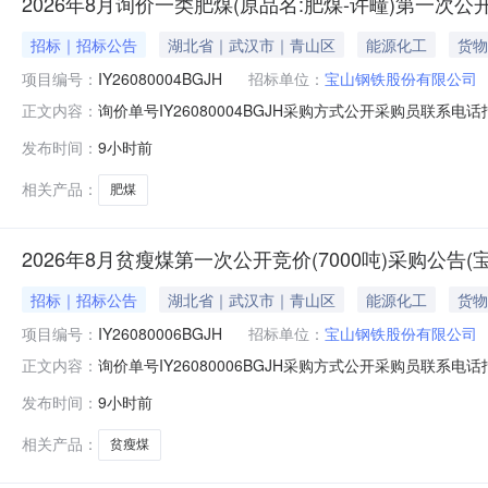
2026年8月询价一类肥煤(原品名:肥煤-许疃)第一次公
招标｜招标公告
湖北省｜武汉市｜青山区
能源化工
货物
项目编号：
IY26080004BGJH
招标单位：
宝山钢铁股份有限公司
询价单号IY26080004BGJH采购方式公开采购员联系电话报
正文内容：
料名称规格型号品牌采购数量计量单位要求交货期备注AA0000
发布时间：
9小时前
二、保证金额度：2000000.0元三、商务条款：定价
相关产品：
肥煤
2026年8月贫瘦煤第一次公开竞价(7000吨)采购公告
招标｜招标公告
湖北省｜武汉市｜青山区
能源化工
货物
项目编号：
IY26080006BGJH
招标单位：
宝山钢铁股份有限公司
询价单号IY26080006BGJH采购方式公开采购员联系电话报
正文内容：
料名称规格型号品牌采购数量计量单位要求交货期备注AA0000
发布时间：
9小时前
度：2000000.0元三、商务条款：定价说明：湿公吨。
相关产品：
贫瘦煤