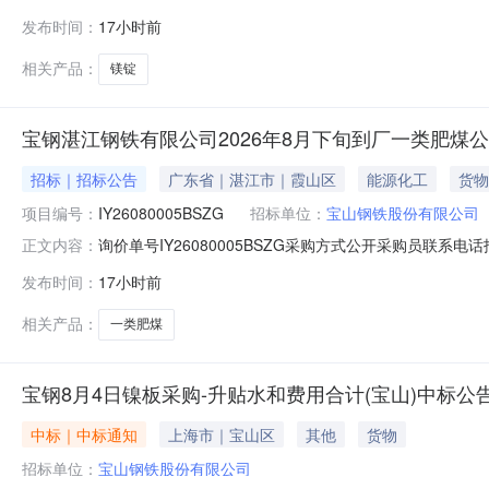
牌采购数量计量单位要求交货期备注A513912999.90镁锭
发布时间：
17小时前
价说明：湿公吨。限价类别：定量、定价。价格条款：CFR。交
相关产品：
镁锭
宝钢湛江钢铁有限公司2026年8月下旬到厂一类肥煤
招标｜招标公告
广东省｜湛江市｜霞山区
能源化工
货物
项目编号：
IY26080005BSZG
招标单位：
宝山钢铁股份有限公司
询价单号IY26080005BSZG采购方式公开采购员联系电话报
正文内容：
料名称规格型号品牌采购数量计量单位要求交货期备注AB0051
发布时间：
17小时前
2000000.0元三、商务条款：定价说明：湿公吨。限价类
相关产品：
一类肥煤
宝钢8月4日镍板采购-升贴水和费用合计(宝山)中标公
中标｜中标通知
上海市｜宝山区
其他
货物
招标单位：
宝山钢铁股份有限公司