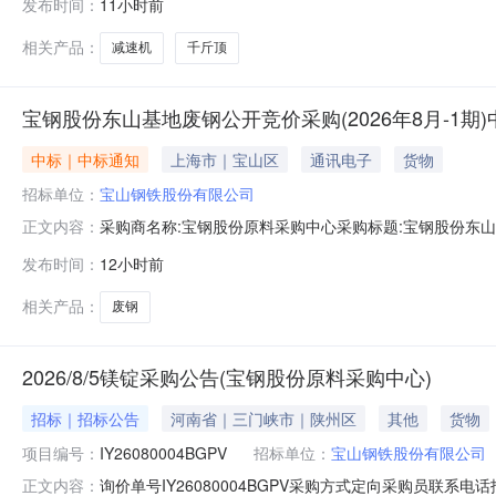
发布时间：
11小时前
直径:55mm;齿轮精度等级:外齿轮6级,内齿轮7级;输入转速:985
相关产品：
减速机
千斤顶
宝钢股份东山基地废钢公开竞价采购(2026年8月-1期
中标｜中标通知
上海市｜宝山区
通讯电子
货物
招标单位：
宝山钢铁股份有限公司
采购商名称:宝钢股份原料采购中心采购标题:宝钢股份东山基地
正文内容：
0515:02更多咨询请点击：
发布时间：
12小时前
相关产品：
废钢
2026/8/5镁锭采购公告(宝钢股份原料采购中心)
招标｜招标公告
河南省｜三门峡市｜陕州区
其他
货物
项目编号：
IY26080004BGPV
招标单位：
宝山钢铁股份有限公司
询价单号IY26080004BGPV采购方式定向采购员联系
正文内容：