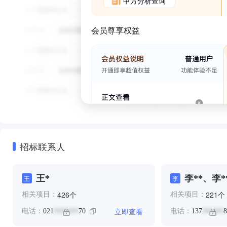
甲方分析查询
会员尊享权益
招标联系人
王*
李**、李*
王
李
个
个
426
221
相关项目：
相关项目：
立即查看
电话：
021
70
电话：
137
8
*******
******