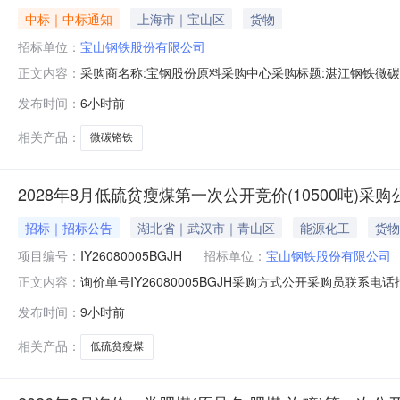
中标｜中标通知
上海市｜宝山区
货物
招标单位：
宝山钢铁股份有限公司
采购商名称:宝钢股份原料采购中心采购标题:湛江钢铁微碳铬铁
正文内容：
点击：
发布时间：
6小时前
相关产品：
微碳铬铁
2028年8月低硫贫瘦煤第一次公开竞价(10500吨)采
招标｜招标公告
湖北省｜武汉市｜青山区
能源化工
货物
项目编号：
IY26080005BGJH
招标单位：
宝山钢铁股份有限公司
询价单号IY26080005BGJH采购方式公开采购员联系电话报
正文内容：
料名称规格型号品牌采购数量计量单位要求交货期备注AB07082
发布时间：
9小时前
证金额度：2000000.0元三、商务条款：定价说明：
相关产品：
低硫贫瘦煤