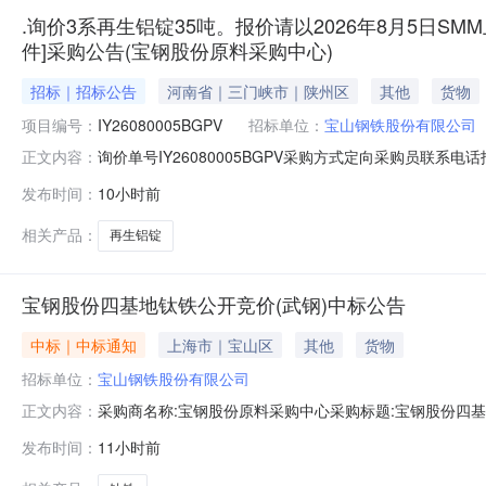
.询价3系再生铝锭35吨。报价请以2026年8月5日SMM
件]采购公告(宝钢股份原料采购中心)
招标｜招标公告
河南省｜三门峡市｜陕州区
其他
货物
项目编号：
IY26080005BGPV
招标单位：
宝山钢铁股份有限公司
询价单号IY26080005BGPV采购方式定向采购员联系
正文内容：
牌采购数量计量单位要求交货期备注A5678974外购3系再
发布时间：
10小时前
额度：0.0元三、商务条款：定价说明：湿公吨。限价类别：
相关产品：
再生铝锭
宝钢股份四基地钛铁公开竞价(武钢)中标公告
中标｜中标通知
上海市｜宝山区
其他
货物
招标单位：
宝山钢铁股份有限公司
采购商名称:宝钢股份原料采购中心采购标题:宝钢股份四基地钛
正文内容：
点击：
发布时间：
11小时前