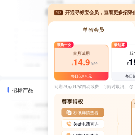
开通寻标宝会员，查看更多招采
VIP
单省会员
限购一次
最划算
1
首月试用
1
14.9
¥39
¥
¥
每日仅0.48元
每日仅
到期29元/月/省自动续费，可随时取消。
招标产品
标讯详情查看
关键电话直连