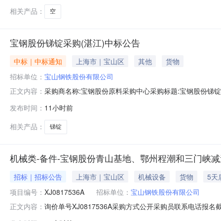
相关产品：
空
宝钢股份锑锭采购(湛江)中标公告
中标｜中标通知
上海市｜宝山区
其他
货物
招标单位：
宝山钢铁股份有限公司
采购商名称:宝钢股份原料采购中心采购标题:宝钢股份锑锭采购
正文内容：
发布时间：
11小时前
相关产品：
锑锭
机械类-备件-宝钢股份青山基地、鄂州程潮和三门峡减速
招标｜招标公告
上海市｜宝山区
机械设备
货物
5天
项目编号：
XJ0817536A
招标单位：
宝山钢铁股份有限公司
询价单号XJ0817536A采购方式公开采购员联系电话报名截
正文内容：
采购数量计量单位要求交货期备注C7155705冷却塔减速机(含电