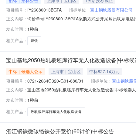
招标｜招标公告
上海市｜宝山区
1天后投标截止
项目编号：
IY26080013BGTA
招标单位：
宝山钢铁股份有限公司
询价单号IY26080013BGTA采购方式公开采购员联系电话报
正文内容：
料名称规格型号品牌采购数量计量单位要求交货期备注A1670
发布时间：
1秒前
300000.0元三、商务条款：定价说明：湿公吨。限价类别：
相关产品：
镍铁
宝山基地2050热轧板坯库行车无人化改造设备[中标候
中标｜候选人公示
上海市｜宝山区
中标827.14万元
项目编号：
0721-2664G320-G01-880/01
招标单位：
宝山钢铁股
宝山基地2050热轧板坯库行车无人化改造设备[中标候选人
正文内容：
2026年08月09日本宝山基地2050热轧板坯库行车无人化改
发布时间：
1秒前
人化改造设备的中标候选人，现公示如下：一、评标情况1、
相关产品：
热轧板坯库行车无人化改造设备
湛江钢铁微碳铬铁公开竞价(60计价)中标公告