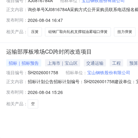
项目编号：
XJ0816784A
招标单位：
宝山钢铁股份有限公司
询价单号XJ0816784A采购方式公开采购员联系电话报名截
正文内容：
采购数量计量单位要求交货期备注C3331916扭力弹簧弹簧;型号规格:
发布时间：
2026-08-04 16:47
钢;表面处理/涂镀层:防锈;原始制造厂:南京丹阳弹簧;6.0piece202
相关产品：
压簧
硅钢厂取向轧机支撑辊油雾端口弹簧
扭力弹簧
运输部厚板堆场CD跨封闭改造项目
招标｜招标预告
上海市｜宝山区
交通运输
工程
预算
项目编号：
SH2026001758
招标单位：
宝山钢铁股份有限公司
招标计划公告招标计划编号：SH2026001758建设
正文内容：
厚板堆场CD跨实施封闭改造，主要内容包括:对厚板堆场C
发布时间：
2026-08-04 15:26
元。总投资：5393.0万元建安费：4749.39万元拟开始招标时间
相关产品：
空