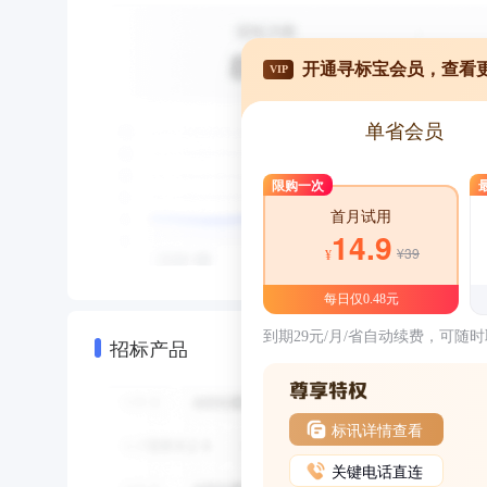
开通寻标宝会员，查看
VIP
单省会员
限购一次
首月试用
14.9
¥39
¥
每日仅0.48元
到期29元/月/省自动续费，可随
招标产品
标讯详情查看
关键电话直连