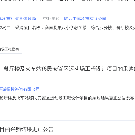
县科技和教育体育局
中标单位：
陕西中赫科技有限公司
本级)二、采购项目名称：商南县第八小学教学楼、综合服务楼、餐厅楼及
织类型：部门集中采购五、采购方式：竞争性磋商六、采购公告首次发布日期：2020
市雁塔区电子四路创联电气中心31905室成交费率：0.34%标的清单：
动场工程勘察
、餐厅楼及火车站移民安置区运动场工程设计项目的采购
至诚招标咨询有限公司
厅楼及火车站移民安置区运动场工程设计项目的采购结果更正公告发布单位
教育体育局（本级）二、采购项目名称：商南县城关第八小学教学楼、综合
15四、采购组织类型：部门集中采购五、采购方式：竞争性磋商六、采购公告首次发布
项目的采购结果更正公告