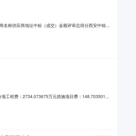
1:供应商名称供应商地址中标（成交）金额评审总得分西安中锦铭
信息合同包1(商南县司法局智慧矫正中心二期):货物类（西安中
智慧矫正中心二期建设项目详见附件详见附件1.0
程费：2734.073675万元措施项目费：148.703501万
万元招标人：陕西至诚招标咨询有限公司2021年04月22日公布