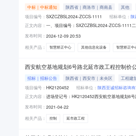
中标｜中标通知
陕西省｜商洛市｜商南县
其他
项目编号：
SXZCZBSL2024-ZCCS-1111
招标单位：
陕
一、项目编号：SXZCZBSL2024-ZCC
正文内容：
科技有限公司陕西省西安市未央区未央路80号盛龙广
发布时间：
2024-12-09 20:53
锦铭科技有限公司）品目号品目名称采购标的品牌
相关产品：
智慧矫正中心
其他信息化设备
智慧矫正中
西安航空基地规划6号路北延市政工程控制价
招标｜招标公告
陕西省｜西安市｜未央区
工程建
项目编号：
HK2120452
招标单位：
陕西至诚招标咨询有
进场登记号：HK2120452西安航空基地规划6号路
正文内容：
元其他项目费：281.000000万元规费：150.2
发布时间：
2021-04-22
相关产品：
控制
延市政工程