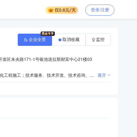
登录/注册
企业全景
取消收藏
监控
发区未央路171-1号银池道拉斯财富中心21楼03
一般项目：工程管理服务；招投标代理服务；政府采购代理服务；对外承包工程；采购代理服务；园林绿化工程施工；技术服务、技术开发、技术咨询、技术交流、技术转让、技术推广；工程和技术研究和试验发展；工程造价咨询业务；信息技术咨询服务；工程技术服务（规划管理、勘察、设计、监理除外）；信息咨询服务（不含许可类信息咨询服务）；物联网技术服务；水利相关咨询服务；信息系统集成服务；网络技术服务；生态资源监测；规划设计管理；机械设备销售；进出口代理；办公服务；专业设计服务；土石方工程施工；计算机软硬件及辅助设备批发；计算机软硬件及辅助设备零售；电子产品销售；办公用品销售；通讯设备销售；金属制品销售；办公设备销售；家居用品销售；日用百货销售；日用品销售；金属工具销售；防腐材料销售；办公设备耗材销售。（除依法须经批准的项目外，凭营业执照依法自主开展经营活动）许可项目：建设工程设计；建设工程施工；住宅室内装饰装修；公路工程监理；水利工程建设监理；建设工程监理；输电、供电、受电电力设施的安装、维修和试验；互联网信息服务。（依法须经批准的项目，经相关部门批准后方可开展经营活动，具体经营项目以审批结果为准）
展开