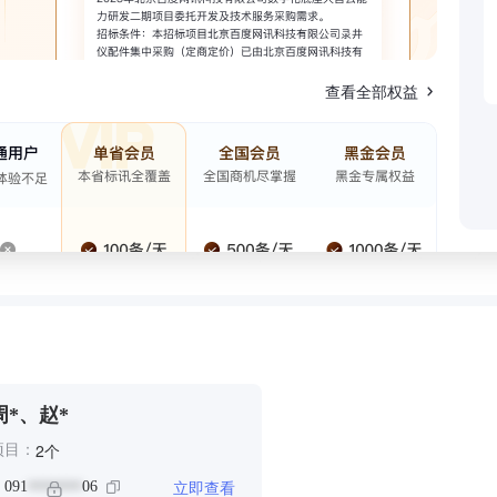
查看全部权益
周*、赵*
个
2
项目：
立即查看
：
091
06
*******