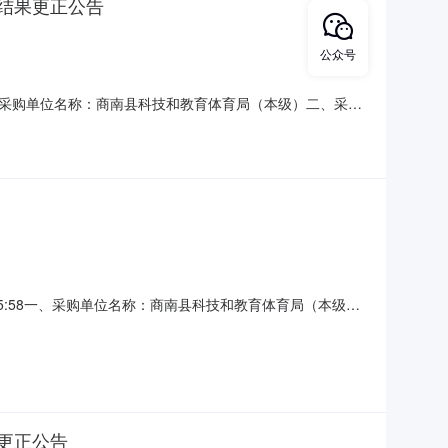
结果更正公告
公众号
采购单位名称：商南县科技和教育体育局（本级）二、采购
ZB2020-ZCCS-0515四、采购组织类型：部门集中
果：成交供应商：国昇设计有限责任公司地址：陕西省西安市雁塔
15:58一、采购单位名称：商南县科技和教育体育局（本级）
类型：部门集中采购五、采购方式：竞争性磋商六、采购公告首次
西安市雁塔区电子西街西京三号3号楼1901室成交费率
更正公告