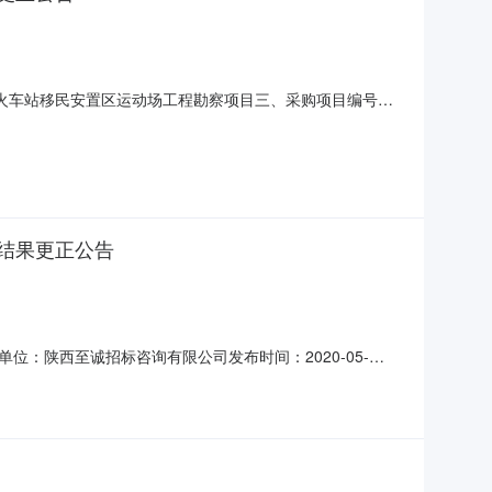
火车站移民安置区运动场工程勘察项目三、采购项目编号：
-05-13七、定标日期：2020-05-29八、采购结果：成交
报价明细单.jpg九、公告发布范围：陕西省政府采购网十
结果更正公告
：陕西至诚招标咨询有限公司发布时间：2020-05-
服务楼、餐厅楼及火车站移民安置区运动场工程设计项目三、
日期：2020-05-13七、定标日期：2020-05-29八、