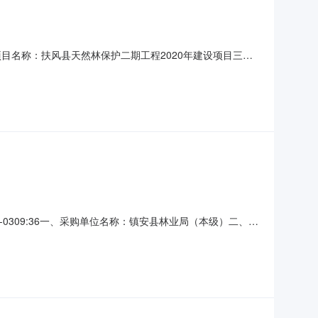
目名称：扶风县天然林保护二期工程2020年建设项目三、
日期：2020-03-03七、定标日期：2020-04-24八、
元标的清单：一次报价.jpg标的清单：二次报价.
0309:36一、采购单位名称：镇安县林业局（本级）二、采
类型：部门集中采购五、采购方式：竞争性磋商六、采购公告首次发
：商洛市镇安县永乐街道办镇城社区岭南路岭南小区成