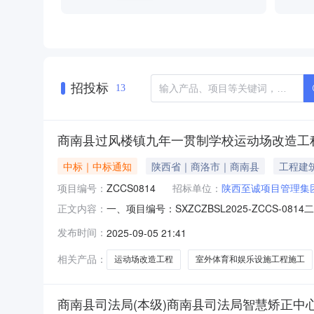
招投标
13
商南县过风楼镇九年一贯制学校运动场改造工程
中标｜中标通知
陕西省｜商洛市｜商南县
工程建
项目编号：
ZCCS0814
招标单位：
陕西至诚项目管理集
一、项目编号：SXZCZBSL2025-ZCC
正文内容：
公司陕西省商洛市商南县秀水建材市场A幢2楼4号6
发布时间：
2025-09-05 21:41
的施工范围施工工期项目经理执业证书信息金额(
相关产品：
运动场改造工程
室外体育和娱乐设施工程施工
商南县司法局(本级)商南县司法局智慧矫正中心