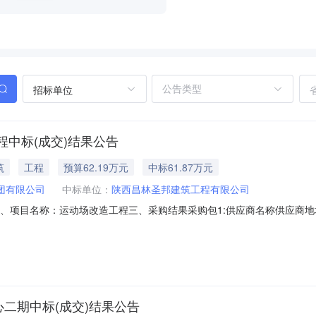
招标单位
中标(成交)结果公告
筑
工程
预算62.19万元
中标61.87万元
团有限公司
中标单位：
陕西昌林圣邦建筑工程有限公司
S-0814二、项目名称：运动场改造工程三、采购结果采购包1:供应商名称
18,690.00元85.63四、主要标的信息合同包1(运动场改造工程)
元)1室外体育和娱乐设施工程施工运动场改造工程本项目工程量清单及招
二期中标(成交)结果公告