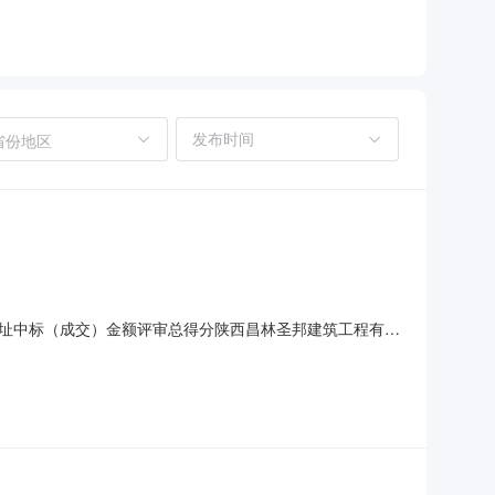
省份地区
供应商地址中标（成交）金额评审总得分陕西昌林圣邦建筑工程有限
:工程类（陕西昌林圣邦建筑工程有限公司）品目号品目名称采购标
标文件要求的全部内容合同签订后60日历日何麟陕261