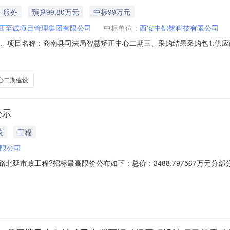
服务
预算99.80万元
中标99万元
西至诚项目管理集团有限公司
中标单位：
西安中锦铭科技有限公司
S-1111二、项目名称：商南县司法局智慧矫正中心二期三、采购结果采购包
场小区A座5号楼1单元1207室990,000.00元90.17四、主要标的
规格型号数量（单位）单价(元)总价(元)1其他信息化设备商南县司法局
心二期建设
公示
筑
工程
限公司
北延市政工程?招标最高限价公布如下：总价：3488.797567万元分部分项工
79413万元增值税销项税额：286.752393万元附加税：15.907471