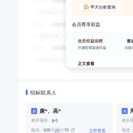
甲方分析查询
会员尊享权益
招标联系人
康*、高*
康
周
个
9
相关项目：
相关
立即查看
电话：
029
79
电话
*******