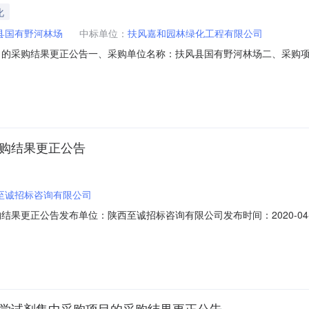
化
县国有野河林场
中标单位：
扶风嘉和园林绿化工程有限公司
目的采购结果更正公告一、采购单位名称：扶风县国有野河林场二、采购项
14四、采购组织类型：部门集中采购五、采购方式：竞争性磋商六、采购公告首次发布
公司地址：宝鸡市扶风县天度镇闫马村桥北组成交报价：1496300.00
采购结果更正公告
至诚招标咨询有限公司
结果更正公告发布单位：陕西至诚招标咨询有限公司发布时间：2020-04-
目三、采购项目编号：SXZCZB2020-ZCCS-0213四、采购组织
20-04-03八、采购结果：成交供应商：镇安县森盛造林绿化有限公司地址
化学试剂集中采购项目的采购结果更正公告