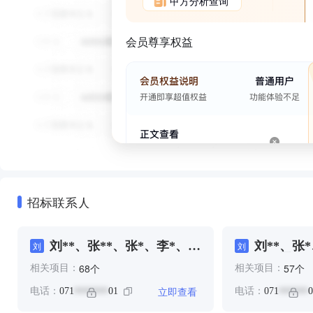
甲方分析查询
会员尊享权益
招标联系人
刘**、张**、张*、李*、来
刘**、张
刘
刘
**、王**
**、雷**
个
个
68
57
相关项目：
相关项目：
立即查看
电话：
071
01
电话：
071
0
*******
******