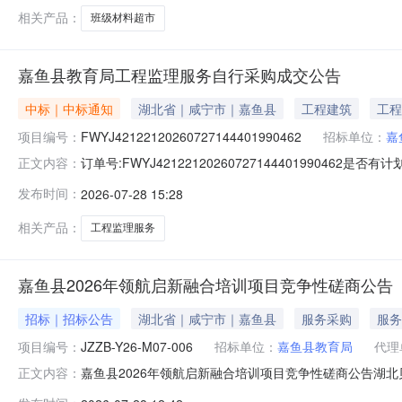
相关产品：
班级材料超市
嘉鱼县教育局工程监理服务自行采购成交公告
中标｜中标通知
湖北省｜咸宁市｜嘉鱼县
工程建筑
工程
项目编号：
FWYJ42122120260727144401990462
招标单位：
嘉
订单号:FWYJ4212212026072714440199046
正文内容：
咨询有限公司成交日期:2026-07-2814:49:43
发布时间：
2026-07-28 15:28
学运动场维修改造项目，以《湖北省建设工程监理与相关服
相关产品：
工程监理服务
嘉鱼县2026年领航启新融合培训项目竞争性磋商公告
招标｜招标公告
湖北省｜咸宁市｜嘉鱼县
服务采购
服务
项目编号：
JZZB-Y26-M07-006
招标单位：
嘉鱼县教育局
代理
嘉鱼县2026年领航启新融合培训项目竞争性磋商公告湖
正文内容：
欢迎符合资格条件的供应商参加磋商。一、项目概况：1、采购项