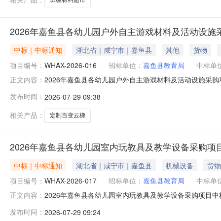
2026年嘉鱼县各幼儿园户外自主游戏材料及活动设施
中标｜中标通知
湖北省｜咸宁市｜嘉鱼县
其他
货物
项目编号：
WHAX-2026-016
招标单位：
嘉鱼县教育局
中标单
2026年嘉鱼县各幼儿园户外自主游戏材料及活动设施采购项目中
正文内容：
嘉鱼县各幼儿园户外自主游戏材料及活动设施采购项目四
发布时间：
2026-07-29 09:38
金额：109.82(万元)综合评分法：94.8（分）货物类
相关产品：
定制百变云梯
2026年嘉鱼县各幼儿园室内玩教具及教学设备采购项
中标｜中标通知
湖北省｜咸宁市｜嘉鱼县
机械设备
货物
项目编号：
WHAX-2026-017
招标单位：
嘉鱼县教育局
中标单
2026年嘉鱼县各幼儿园室内玩教具及教学设备采购项目中标结果
正文内容：
室内玩教具及教学设备采购项目四、中标（成交）信息供应商
发布时间：
2026-07-29 09:24
93.2（分）货物类名称：核心产品-班级材料超市中班品牌