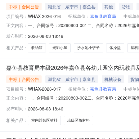
中标｜合同公告
湖北省｜咸宁市｜嘉鱼县
其他
货物
项目编号：
WHAX-2026-016
招标单位：
嘉鱼县教育局
中标单
一、合同编号：20260803-001二、合同名称：2026
正文内容：
园户外自主游戏材料及活动设施采购项目五、合同主体1、采
发布时间：
2026-08-03 18:46
北长江教育报刊传媒集团有限公司5、地址：武汉市洪山区珞
相关产品：
收纳箱
光影小屋
沙水池小铲子
体操垫
塑料
嘉鱼县教育局本级2026年嘉鱼县各幼儿园室内玩教
中标｜合同公告
湖北省｜咸宁市｜嘉鱼县
机械设备
货物
项目编号：
WHAX-2026-017
招标单位：
嘉鱼县教育局
中标单
一、合同编号：20260803-002二、合同名称：2026
正文内容：
玩教具及教学设备采购项目五、合同主体1、采购人（甲方）
发布时间：
2026-08-03 18:46
有限公司5、地址：武汉市武昌中南路11号6、联系方式：1
相关产品：
室内益智区材料
班级区角材料