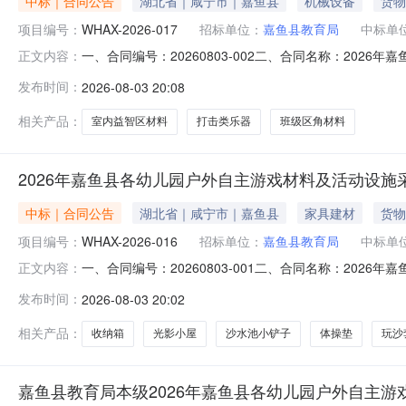
中标｜合同公告
湖北省｜咸宁市｜嘉鱼县
机械设备
货物
项目编号：
WHAX-2026-017
招标单位：
嘉鱼县教育局
中标单
一、合同编号：20260803-002二、合同名称：2026
正文内容：
玩教具及教学设备采购项目五、合同主体采购人（甲方）：嘉
发布时间：
2026-08-03 20:08
址：武汉市武昌中南路11号联系方式：137970233
相关产品：
室内益智区材料
打击类乐器
班级区角材料
2026年嘉鱼县各幼儿园户外自主游戏材料及活动设施
中标｜合同公告
湖北省｜咸宁市｜嘉鱼县
家具建材
货物
项目编号：
WHAX-2026-016
招标单位：
嘉鱼县教育局
中标单
一、合同编号：20260803-001二、合同名称：2026
正文内容：
园户外自主游戏材料及活动设施采购项目五、合同主体采购人
发布时间：
2026-08-03 20:02
刊传媒集团有限公司地址：武汉市洪山区珞喻路78号联系方
相关产品：
收纳箱
光影小屋
沙水池小铲子
体操垫
玩沙
嘉鱼县教育局本级2026年嘉鱼县各幼儿园户外自主