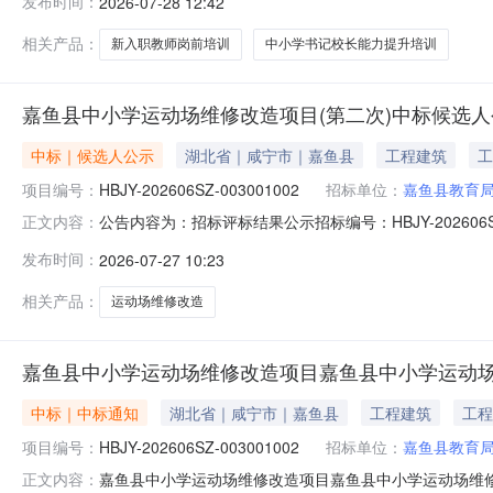
发布时间：
2026-07-28 12:42
式：竞争性磋商5、采购预算：18.45万元人民币6、最高
教
相关产品：
新入职教师岗前培训
中小学书记校长能力提升培训
嘉鱼县中小学运动场维修改造项目(第二次)中标候选人
中标｜候选人公示
湖北省｜咸宁市｜嘉鱼县
工程建筑
工
项目编号：
HBJY-202606SZ-003001002
招标单位：
嘉鱼县教育
公告内容为：招标评标结果公示招标编号：HBJY-202606
正文内容：
布招标公告，2026年07月24日在嘉鱼县交易中心503
发布时间：
2026-07-27 10:23
果公示。二、评标结果序本标段采用“评定分离”方式进行
相关产品：
运动场维修改造
嘉鱼县中小学运动场维修改造项目嘉鱼县中小学运动场维修改造项
中标｜中标通知
湖北省｜咸宁市｜嘉鱼县
工程建筑
工程
项目编号：
HBJY-202606SZ-003001002
招标单位：
嘉鱼县教育
嘉鱼县中小学运动场维修改造项目嘉鱼县中小学运动场维修改造项目
正文内容：