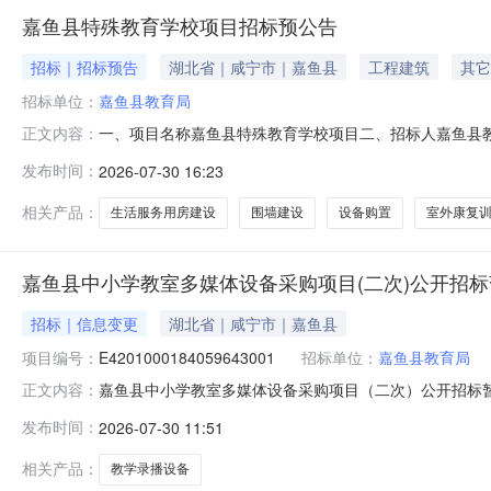
嘉鱼县特殊教育学校项目招标预公告
招标｜招标预告
湖北省｜咸宁市｜嘉鱼县
工程建筑
其它
招标单位：
嘉鱼县教育局
一、项目名称嘉鱼县特殊教育学校项目二、招标人嘉鱼县
正文内容：
房(食堂、宿舍)、门卫室及其他用房等；建设无障碍校园
发布时间：
2026-07-30 16:23
革局审批(嘉发改审批〔2026〕296号)。六、计划工期项目
日在成宁市
相关产品：
生活服务用房建设
围墙建设
设备购置
室外康复
嘉鱼县中小学教室多媒体设备采购项目(二次)公开招
招标｜信息变更
湖北省｜咸宁市｜嘉鱼县
项目编号：
E4201000184059643001
招标单位：
嘉鱼县教育局
嘉鱼县中小学教室多媒体设备采购项目（二次）公开招标暂停公
正文内容：
学教室多媒体设备采购项目（二次）3、首次公告日期：202
发布时间：
2026-07-30 11:51
正内容：因包2（教学录播设备采购）采购人技术参数有调整
相关产品：
教学录播设备