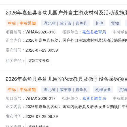
2026年嘉鱼县各幼儿园户外自主游戏材料及活动设施
中标｜中标通知
湖北省｜咸宁市｜嘉鱼县
其他
货物
项目编号：
WHAX-2026-016
招标单位：
嘉鱼县教育局
中标单
2026年嘉鱼县各幼儿园户外自主游戏材料及活动设施采购项
正文内容：
动设施采购项目三、中标（成交）信息供应商名称：湖北长江
发布时间：
2026-07-29 09:39
94.80（分）四、主要标的信息货物类名称：核心产品-定
单：余翠
相关产品：
定制百变云梯
2026年嘉鱼县各幼儿园室内玩教具及教学设备采购项
中标｜中标通知
湖北省｜咸宁市｜嘉鱼县
机械设备
货物
项目编号：
WHAX-2026-017
招标单位：
嘉鱼县教育局
中标单
2026年嘉鱼县各幼儿园室内玩教具及教学设备采购项目中标
正文内容：
目三、中标（成交）信息供应商名称：湖北省外文书店有限公
发布时间：
2026-07-29 09:39
货物类名称：核心产品-班级材料超市中班品牌（如有）：亿
丽莹、
相关产品：
班级材料超市