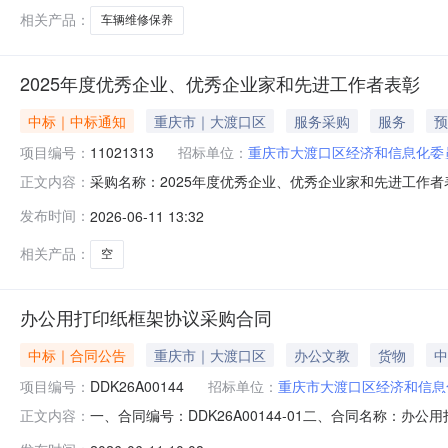
相关产品：
车辆维修保养
2025年度优秀企业、优秀企业家和先进工作者表彰
中标｜中标通知
重庆市｜大渡口区
服务采购
服务
预
项目编号：
11021313
招标单位：
重庆市大渡口区经济和信息化委
采购名称：2025年度优秀企业、优秀企业家和先进工作者表
正文内容：
告：分包名称供应商名称报价金额成交金额实际成交金额评
发布时间：
2026-06-11 13:32
限公司3100.03100.03100.00-成交2026-06-1112:4
相关产品：
空
办公用打印纸框架协议采购合同
中标｜合同公告
重庆市｜大渡口区
办公文教
货物
中
项目编号：
DDK26A00144
招标单位：
重庆市大渡口区经济和信息
一、合同编号：DDK26A00144-01二、合同名称：
正文内容：
市大渡口区经济和信息化委员会地址：重庆市大渡口区文体路1