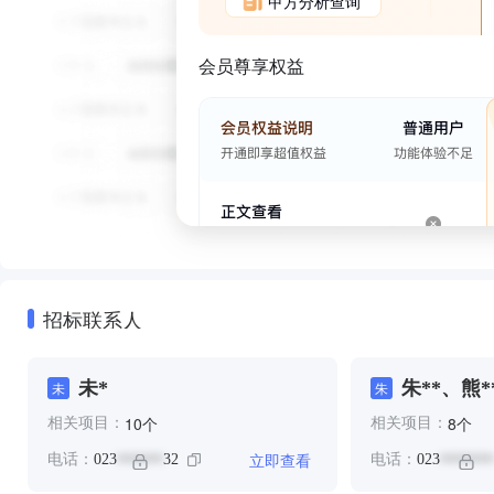
甲方分析查询
会员尊享权益
招标联系人
未*
朱**、熊*
未
朱
个
个
10
8
相关项目：
相关项目：
立即查看
电话：
023
32
电话：
023
******
*******