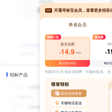
开通寻标宝会员，查看更多招采
VIP
单省会员
限购一次
最划算
1
首月试用
1
14.9
¥39
¥
¥
每日仅0.48元
每日仅
到期29元/月/省自动续费，可随时取消。
招标产品
标讯详情查看
关键电话直连