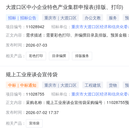
大渡口区中小企业特色产业集群申报表(排版、打印)
招标｜招标公告
重庆市｜大渡口区
办公文教
服务
预
项目编号：
11028942
招标单位：
重庆市大渡口区经济和信息化委
需求描述：需要彩色打印、并编撰目录及排版。预算金额：4
正文内容：
格：报名截止时间：2026-07-03天
发布时间：
2026-07-03
相关产品：
彩色打印
目录编撰
排版服务
规上工业座谈会宣传袋
中标｜中标通知
重庆市｜大渡口区
工程建筑
货物
预
项目编号：
11028755
招标单位：
重庆市大渡口区经济和信息化委
采购名称：规上工业座谈会宣传袋采购编号：1102875
正文内容：
价金额成交金额实际成交金额评审方式评审结果需求日期成交/未成交
发布时间：
2026-07-02 17:37
1中选人信息来源：
相关产品：
宣传袋