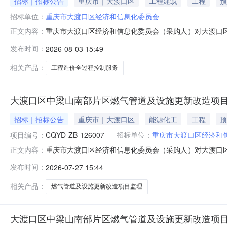
招标｜招标公告
重庆市｜大渡口区
工程建筑
工程
预
招标单位：
重庆市大渡口区经济和信息化委员会
重庆市大渡口区经济和信息化委员会（采购人）对大渡口
正文内容：
符合资格要求并有服务能力的供应商踊跃报价。一、采购项
发布时间：
2026-08-03 15:49
性、合法性、完整性、效益性进行审核、项目建设施工阶
案或专项施工方案经济性比较、隐蔽工程资
相关产品：
工程造价全过程控制服务
大渡口区中梁山南部片区燃气管道及设施更新改造项目
招标｜招标公告
重庆市｜大渡口区
能源化工
工程
预
项目编号：
CQYD-ZB-126007
招标单位：
重庆市大渡口区经济和
重庆市大渡口区经济和信息化委员会（采购人）对大渡口
正文内容：
力的供应商踊跃报价。一、采购项目名称及数量（项目总预算
发布时间：
2026-07-27 15:44
地点：重庆市大渡口区中梁山南部片区，采购人指定地点
等片区燃气管道老化更新和居民户内
相关产品：
燃气管道及设施更新改造项目监理
大渡口区中梁山南部片区燃气管道及设施更新改造项