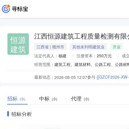
江西恒源建筑工程质量检测有限
恒源
建筑
江西省 | 赣州市
其他未列明建筑业
开业
法定代表人：
杨建
注册资本：
250万元
成
经营范围：
最新动态：
参与
[[GZCF202
2026-08-05 12:07
招标
中标
代理
（0）
（0）
（0）
招标分析