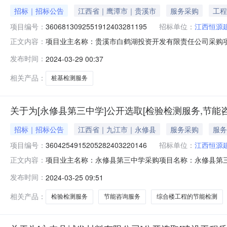
招标｜招标公告
江西省｜鹰潭市｜贵溪市
服务采购
工程
项目编号：
3606813092551912403281195
招标单位：
江西恒源
项目业主名称：贵溪市白鹤湖投资开发有限责任公司采购项目名
正文内容：
942119采购项目编码：360681309255191240
发布时间：
2024-03-29 00:37
洽谈时间：3（个工作日）签订合同时间：15（个工作日
相关产品：
桩基检测服务
关于为[永修县第三中学]公开选取[检验检测服务,节能
招标｜招标公告
江西省｜九江市｜永修县
服务采购
服务
项目编号：
3604254915205282403220146
招标单位：
江西恒源
项目业主名称：永修县第三中学采购项目名称：永修县第三中学综
正文内容：
项目规模：平方米（4565.72平方米）服务类型：检验
发布时间：
2024-03-25 09:51
程的节能检测的服务洽谈时间：3（个工作日）签订合同时
江西恒源
相关产品：
检验检测服务
节能咨询服务
综合楼工程的节能检测