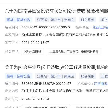
关于为[定南县国富投资有限公司]公开选取[检验检测服
招标｜招标公告
江西省｜赣州市｜定南县
服务采购
服务
项目编号：
3607280910903892402020845
招标单位：
江西恒源
项目业主名称：定南县国富投资有限公司采购项目名称：
正文内容：
购项目编码：360728091090389240202084
发布时间：
2024-02-02 18:07
北校区工程建设项目土壤氡含量、厂界噪音、电磁辐射检测
式：邀请直选
相关产品：
检验检测服务
土壤氡含量、厂界噪音、电磁辐射检测
关于为[社会事业局]公开选取[建设工程质量检测]机构
招标｜招标公告
江西省｜赣州市｜南康区
服务采购
工程
项目编号：
360699MB1K482072402020457
招标单位：
江西恒源
项目业主名称：社会事业局采购项目名称：鹰潭市高新区综合医
正文内容：
990789采购项目编码：360699MB1K48207240
发布时间：
2024-02-02 17:54
热系数检测、室内环境质量检测洽谈时间：3（个工作日）
相关产品：
围护结构传热系数、室内环境检测
围护结构传热系数检测