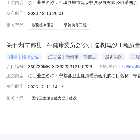
项目业主名称：石城县城市建设投资发展有限公司采购项目名称：
正文内容：
购项目编码：360735789739653231213101
发布时间：
2023-12-13 20:01
单价为0.8元。服务内容：对石城县住房保障服务大厅装
相关产品：
检验检测服务
装饰装修工程
关于为[宁都县卫生健康委员会]公开选取[建设工程质
招标｜招标公告
江西省｜赣州市｜宁都县
服务采购
工程
项目编号：
360730MB18789232312110329
招标单位：
江西恒源
项目业主名称：宁都县卫生健康委员会采购项目名称：宁都县医
正文内容：
759620采购项目编码：360730MB1878923231
发布时间：
2023-12-11 14:17
费按照不高于45200.00元整收费标准和宁府办字【20
相关产品：
医疗卫生服务能力提升建设