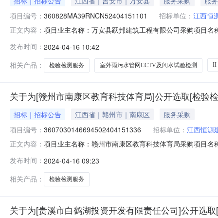
招标｜招标公告
江西省｜吉安市｜万安县
服务采购
服务
项目编号：
360828MA39RNCN52404151101
招标单位：
江西恒
项目业主名称：万安县跃邦建筑工程有限公司采购项目名称：
正文内容：
否投资审批项目编码：无采购项目编码：360828MA39RN
发布时间：
2024-04-16 10:42
万安县工业园三区III期标准厂房及配套设施建设项目(一
相关产品：
II
检验检测服务
室外雨污水管网CCTV及闭水试验检测
关于为[赣州市南康区教育科技体育局]公开选取[检验
招标｜招标公告
江西省｜赣州市｜南康区
服务采购
项目编号：
3607030146694502404151336
招标单位：
江西恒源
项目业主名称：赣州市南康区教育科技体育局采购项目名称
正文内容：
目编码：2017-360703-82-01-015175采购项目编
发布时间：
2024-04-16 09:23
明：以财政审定价为最终价格服务内容：委托单位对南康区
相关产品：
检验检测服务
关于为[贵溪市白鹤湖投资开发有限责任公司]公开选取