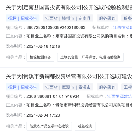
关于为[定南县国富投资有限公司]公开选取[检验检测服
招标｜招标公告
江西省｜赣州市｜定南县
服务采购
服务
项目编号：
3607280910903892402180063
招标单位：
江西恒源
项目业主名称：定南县国富投资有限公司采购项目名称：
正文内容：
购项目编码：360728091090389240218006
发布时间：
2024-02-18 12:16
北校区工程建设项目土壤氡含量、厂界噪音、电磁辐射检测
方式：邀请直
相关产品：
检验检测服务
土壤氡含量、厂界噪音、电磁辐射检测
关于为[贵溪市新铜都投资经营有限公司]公开选取[建
招标｜招标公告
江西省｜鹰潭市｜贵溪市
服务采购
工程
项目编号：
2306-360681-04-01-916934
招标单位：
江西恒源建筑
项目业主名称：贵溪市新铜都投资经营有限公司采购项目名称：
正文内容：
01-916934采购项目编码：360681598884700
发布时间：
2024-02-04 17:23
洽谈时间：3（个工作日）签订合同时间：15（个工作日
相关产品：
智慧农产品交易中心建设
桩基检测