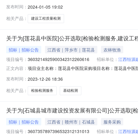
采购项目编码：360799MACLNPK5X24010511
发布时间：
2024-01-05 19:02
件。投标报价方式：本工程采用固定费率及固定单价报价方
相关产品：
建设工程质量检测
关于为[莲花县中医院]公开选取[检验检测服务,建设工
招标｜招标公告
江西省｜萍乡市｜莲花县
农林牧渔
项目编号：
3603214925900342312260616
招标单位：
江西恒源
项目业主名称：莲花县中医院采购项目名称：莲花县中医院二期基
正文内容：
模：投资额（￥70000000元）服务类型：检验检测服
发布时间：
2023-12-26 18:36
项目总用地面积35116.65平方米，计划投资金额700
相关产品：
检验检测服务
基础检测
关于为[石城县城市建设投资发展有限公司]公开选取[
招标｜招标公告
江西省｜赣州市｜石城县
服务采购
项目编号：
3607357897396532312131013
招标单位：
江西恒源