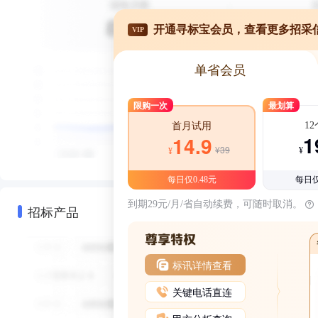
开通寻标宝会员，查看更多招采
VIP
单省会员
限购一次
最划算
1
首月试用
1
14.9
¥39
¥
¥
每日仅0.48元
每日仅
到期29元/月/省自动续费，可随时取消。
招标产品
标讯详情查看
关键电话直连