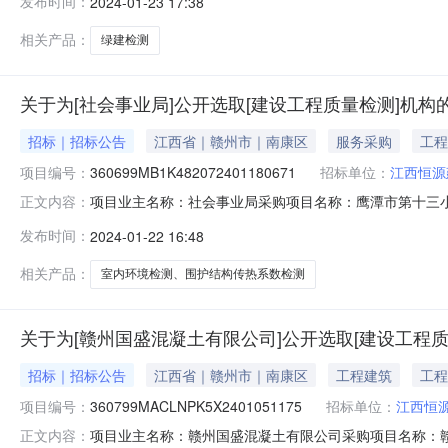
发布时间：
2024-01-23 17:38
无服务内容：中空玻璃露点、中空玻璃遮阳系数、可见光
相关产品：
绿建检测
关于为[社会事业局]公开选取[建设工程质量检测]机构
招标｜招标公告
江西省｜赣州市｜南康区
服务采购
工程
项目编号：
360699MB1K482072401180671
招标单位：
江西恒源
项目业主名称：社会事业局采购项目名称：鹰潭市第十三小学室内
正文内容：
目编码：360699MB1K482072401180671项
发布时间：
2024-01-22 16:48
筑节能（围护结构传热系数）洽谈时间：3（个工作日）签
相关产品：
室内环境检测、围护结构传热系数检测
关于为[赣州国盛混凝土有限公司]公开选取[建设工程
招标｜招标公告
江西省｜赣州市｜南康区
工程建筑
工程
项目编号：
360799MACLNPK5X2401051175
招标单位：
江西恒
项目业主名称：赣州国盛混凝土有限公司采购项目名称：赣州新能
正文内容：