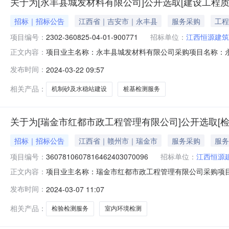
关于为[永丰县城发材料有限公司]公开选取[建设工程
招标｜招标公告
江西省｜吉安市｜永丰县
服务采购
工程
项目编号：
2302-360825-04-01-900771
招标单位：
江西恒源建筑
项目业主名称：永丰县城发材料有限公司采购项目名称：永丰县机
正文内容：
360825MA7LT8LN02403201036项目规模：
发布时间：
2024-03-22 09:57
签订合同时间：15（个工作日）合同备案时间：5（个工
相关产品：
机制砂及水稳站建设
桩基检测服务
关于为[瑞金市红都市政工程管理有限公司]公开选取[
招标｜招标公告
江西省｜赣州市｜瑞金市
服务采购
服务
项目编号：
3607810607816462403070096
招标单位：
江西恒源
项目业主名称：瑞金市红都市政工程管理有限公司采购项目名称：
正文内容：
采购项目编码：360781060781646240307009
发布时间：
2024-03-07 11:07
单价2800元，合计142800元，打7折后97100元
相关产品：
检验检测服务
室内环境检测