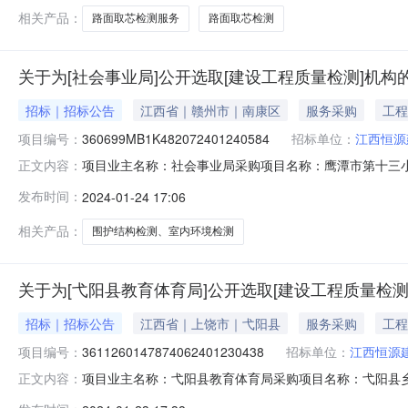
相关产品：
路面取芯检测服务
路面取芯检测
关于为[社会事业局]公开选取[建设工程质量检测]机构
招标｜招标公告
江西省｜赣州市｜南康区
服务采购
工程
项目编号：
360699MB1K482072401240584
招标单位：
江西恒源
项目业主名称：社会事业局采购项目名称：鹰潭市第十三小学围护
正文内容：
360699MB1K482072401240584项目规模：
发布时间：
2024-01-24 17:06
间：3（个工作日）签订合同时间：15（个工作日）合同
相关产品：
围护结构检测、室内环境检测
关于为[弋阳县教育体育局]公开选取[建设工程质量检测
招标｜招标公告
江西省｜上饶市｜弋阳县
服务采购
工程
项目编号：
3611260147874062401230438
招标单位：
江西恒源
项目业主名称：弋阳县教育体育局采购项目名称：弋阳县
正文内容：
码：2109-361126-04-01-834736采购项目编码：3