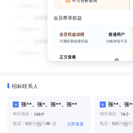
甲方分析查询
会员尊享权益
招标联系人
张**、张*、张**、张**
张**、张*
张
张
个
个
106
76
相关项目：
相关项目：
立即查看
电话：
025
88
电话：
025
*******
*******