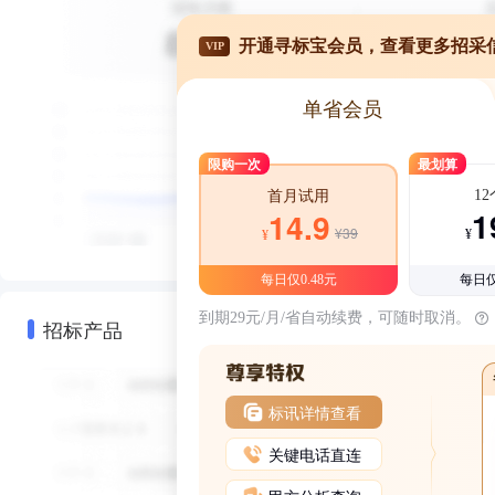
开通寻标宝会员，查看更多招采
VIP
单省会员
限购一次
最划算
1
首月试用
1
14.9
¥39
¥
¥
每日仅0.48元
每日仅
到期29元/月/省自动续费，可随时取消。
招标产品
标讯详情查看
关键电话直连