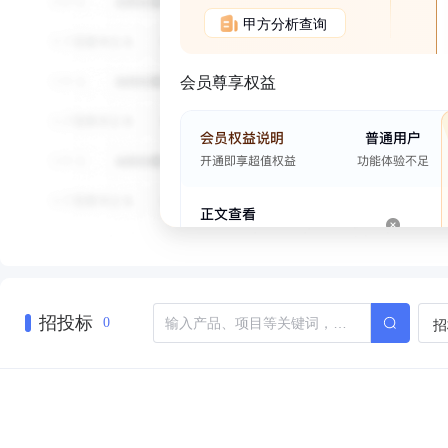
甲方分析查询
会员尊享权益
招投标
招
0