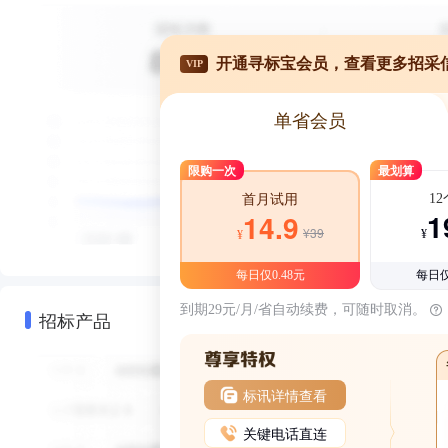
开通寻标宝会员，查看更多招采
VIP
单省会员
限购一次
最划算
1
首月试用
1
14.9
¥39
¥
¥
每日仅0.48元
每日仅
到期29元/月/省自动续费，可随时取消。
招标产品
标讯详情查看
关键电话直连