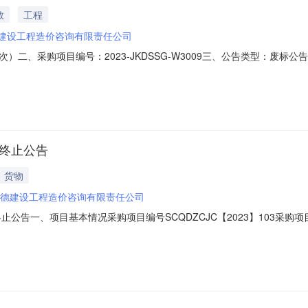
教
工程
建设工程造价咨询有限责任公司
）二、采购项目编号：2023-JKDSSG-W3009三、公告类型：废
发布之日起一个工作日。六、联系方式：（一）采购人联系方式联系人：缪老
821（三）采购机构联系方式单位名称:四川勤德建设工程造价咨询有限责任公
购终止公告
货物
德建设工程造价咨询有限责任公司
止公告一、项目基本情况采购项目编号SCQDZCJC【2023】103采购
的四川省绵阳中学2023年小卖部配送供货商采购项目采购公告，现因采购
处办理退还报名费。四、对本次招标提出询问，请按以下方式联系1.采购