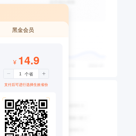
黑金会员
14.9
¥
支付后可进行选择生效省份