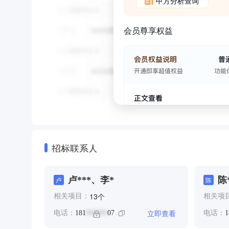
甲方分析查询
会员尊享权益
招标联系人
卢***、李*
陈
卢
陈
个
13
相关项目：
相关项
立即查看
电话：
181
07
电话：
1
******