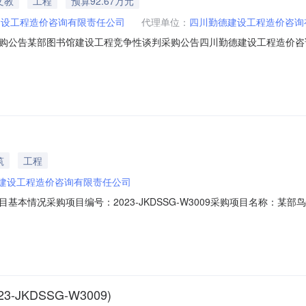
文教
工程
预算92.67万元
建设工程造价咨询有限责任公司
代理单位：
四川勤德建设工程造价咨询
购公告某部图书馆建设工程竞争性谈判采购公告四川勤德建设工程造价咨
名及购买采购文件。一、采购项目名称：某部图书馆建设工程二、采购项目编号
省泸州市龙马潭区。2.2项目预算金额：926699.56元。2.3计划工期
筑
工程
建设工程造价咨询有限责任公司
基本情况采购项目编号：2023-JKDSSG-W3009采购项目名称：
重新组织采购。三、其他补充事宜无四、凡对本次公告内容提出询问，请
理机构信息名称：四川勤德建设工程造价咨询有限责任公司地址：泸州市江阳区
JKDSSG-W3009)