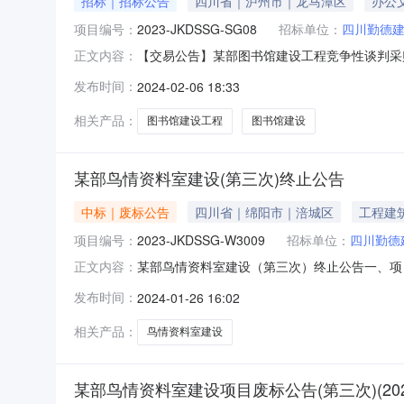
招标｜招标公告
四川省｜泸州市｜龙马潭区
办公
项目编号：
2023-JKDSSG-SG08
招标单位：
四川勤德
【交易公告】某部图书馆建设工程竞争性谈判采
正文内容：
竞争性谈判方式进行采购，现邀请各潜在供应商报
发布时间：
2024-02-06 18:33
四.项目概况与采购范围及说明2.1建设地点：四川
程量清单）
相关产品：
图书馆建设工程
图书馆建设
某部鸟情资料室建设(第三次)终止公告
中标｜废标公告
四川省｜绵阳市｜涪城区
工程建
项目编号：
2023-JKDSSG-W3009
招标单位：
四川勤德
某部鸟情资料室建设（第三次）终止公告一、项目
正文内容：
审查的供应商不足三家，故本项目废标，后续将
发布时间：
2024-01-26 16:02
方式：缪老师0830-33968192.采购代
文凤、卢康林0
相关产品：
鸟情资料室建设
某部鸟情资料室建设项目废标公告(第三次)(2023-