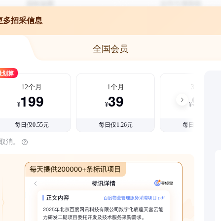
更多招采信息
全国会员
最划算
12个月
1个月
3个月
199
39
99
¥
¥
¥
每日仅0.55元
每日仅1.26元
每日仅1.08元
时取消。