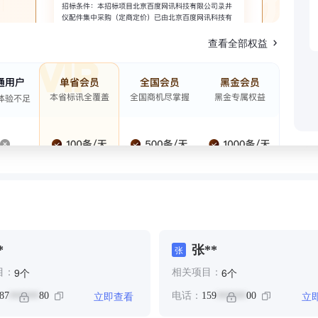
查看全部权益
*
张**
张
个
个
9
6
目：
相关项目：
立即查看
立
87
80
电话：
159
00
******
******