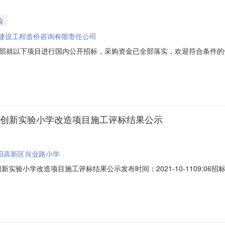
输
建设工程造价咨询有限责任公司
部就以下项目进行国内公开招标，采购资金已全部落实，欢迎符合条件的
W1001三、招标控制价：435841.86元四、项目概况：为提高驾驶员
。序号货物名称规格型号技术要求计量单位数量交货时间交货地点备注1驾
区创新实验小学改造项目施工评标结果公示
阳高新区兴业路小学
小学改造项目施工评标结果公示发布时间：2021-10-1109:06招标项目编
目及标段名称绵阳高新区创新实验小学改造项目绵阳高新区创新实验小学
小学招标人联系电话0816-2569360招标代理机构中科经纬工程技术有限公司