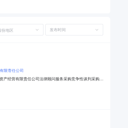
省份地区
有限责任公司
资产经营有限责任公司法律顾问服务采购竞争性谈判采购公
委托，拟对西南医科大学（泸州）资产经营有限责任公司法
.项目编号：SCQDCG(2025)L0362.项目名