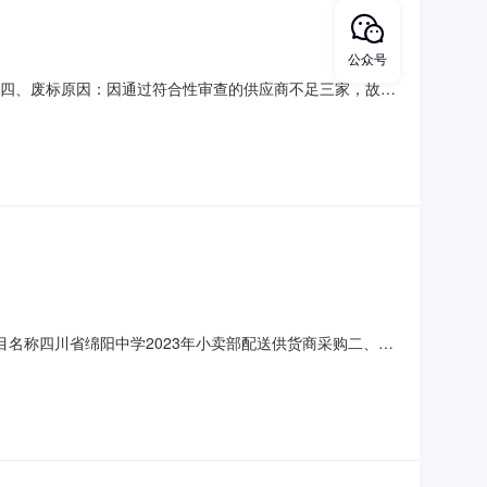
公众号
标公告四、废标原因：因通过符合性审查的供应商不足三家，故本
师办公电话：0830-3396819（二）监督部门联系方
司联系人：刘玥、卢文凤、卢康林电话：0830-6668813
项目名称四川省绵阳中学2023年小卖部配送供货商采购二、项
项目发生重大变化，终止该项目采购。三、其它补充事宜已报名
人信息名称:四川省绵阳中学小卖部地址:绵阳市剑门路西段