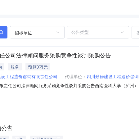
招标单位
限责任公司法律顾问服务采购竞争性谈判采购公告
购
服务
预算9万元
建设工程造价咨询有限责任公司
代理单位：
四川勤德建设工程造价咨询
限责任公司法律顾问服务采购竞争性谈判采购公告西南医科大学（泸州）
购代理机构）受西南医科大学（泸州）资产经营有限责任公司（采购人）
请符合本次采购要求的供应商参加本项目的竞争性谈判。一、采购项目基本情况1
购公告