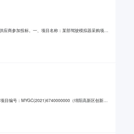
供应商参加投标。一、项目名称：某部驾驶模拟器采购项目
驾驶技能，养成良好驾驶习惯，确保行车安全，计划采购4台模拟驾
驶模拟器/座舱外壳（小车）三自由度。其他具体参数详见附
号：MYGC(2021)6740000000（绵阳高新区创新实
改造项目施工项目业主绵阳高新区兴业路小学项目业主联系
招标代理机构联系电话15388205863开