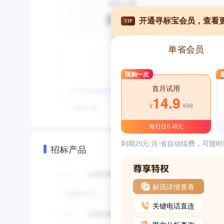
开通寻标宝会员，查看
VIP
单省会员
限购一次
首月试用
14.9
¥39
¥
每日仅0.48元
到期29元/月/省自动续费，可随
招标产品
标讯详情查看
关键电话直连