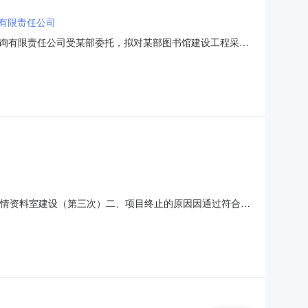
有限责任公司
询有限责任公司受某部委托，拟对某部图书馆建设工程采用
：2023-JKDSSG-SG08三、资金来源：专项资金
：60个日历天。2.4招标范围：图书馆建设（具体详见图纸和工
某部鸟情资料室建设（第三次）二、项目终止的原因因通过符合性
按以下方式联系。1.采购人信息名称：某部地址：某部联系
佳乐世纪城（金融商业中心）9号楼702号联系方式：刘玥、卢