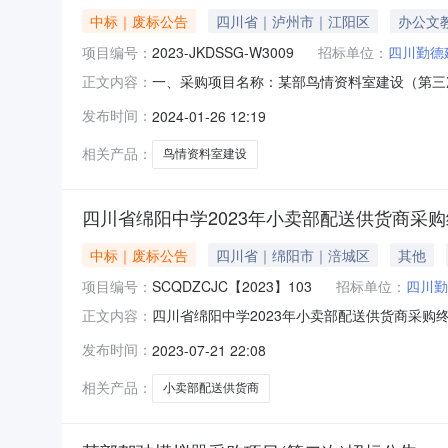
中标｜废标公告
四川省｜泸州市｜江阳区
办公文
项目编号：
2023-JKDSSG-W3009
招标单位：
四川勤德
一、采购项目名称：某部鸟情资料室建设（第三次
正文内容：
项目废标，后续将重新组织采购。五、公示时间：
发布时间：
2024-01-26 12:19
式项目监督人：毛先生办公电话：0830-3396
相关产品：
鸟情资料室建设
四川省绵阳中学2023年小卖部配送供货商采
中标｜废标公告
四川省｜绵阳市｜涪城区
其他
项目编号：
SCQDZCJC【2023】103
招标单位：
四川勤
四川省绵阳中学2023年小卖部配送供货商采购终
正文内容：
目终止的原因我单位于2023年7月16日发布
发布时间：
2023-07-21 22:08
的供应商可凭报名费收据或发票在采购代理机构
26号联系方式
相关产品：
小卖部配送供货商