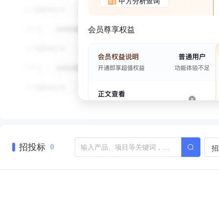
甲方分析查询
会员尊享权益
招投标
招
0