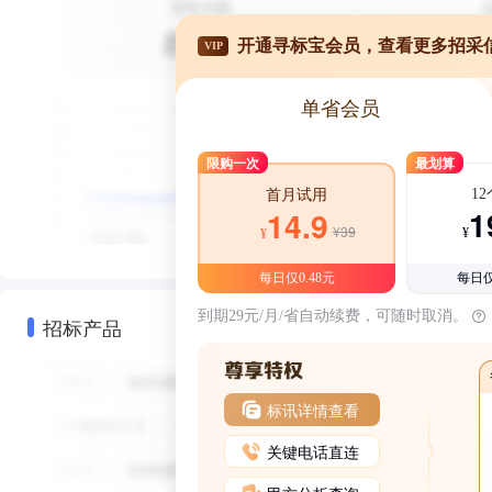
开通寻标宝会员，查看更多招采
VIP
单省会员
限购一次
最划算
1
首月试用
1
14.9
¥39
¥
¥
每日仅0.48元
每日仅
到期29元/月/省自动续费，可随时取消。
招标产品
标讯详情查看
关键电话直连