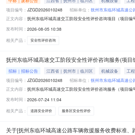
中标｜废标公告
江西省｜抚州市｜临川区
机械设备
工程
项目编号：
JZGD2026010248
招标单位：
抚州市东临环城高速公
抚州东临环城高速交工阶段安全性评价咨询项目（项目编号：
正文内容：
JZGD2026010248）竞争性磋商结果公示一、项目基
发布时间：
2026-08-05 10:38
的原因：实质性响应投标人不足三家，本次招标失败。三
采购人地址：抚州市赣东大道
相关产品：
安全性评价咨询
抚州东临环城高速交工阶段安全性评价咨询服务(项目编号:J
招标｜招标公告
江西省｜抚州市｜临川区
机械设备
工程
项目编号：
JZGD2026010248
招标单位：
抚州市东临环城高速公
抚州东临环城高速交工阶段安全性评价咨询服务（项目编号：
正文内容：
JZGD2026010248）的竞争性磋商公告江西省江
发布时间：
2026-07-24 11:04
参加。项目名称：抚州东临环城高速交工阶段安全性评价咨询服
元/公里。2、项目简
相关产品：
道路安全评价
服务区安全性评价
关于[抚州东临环城高速公路车辆救援服务收费标准、路