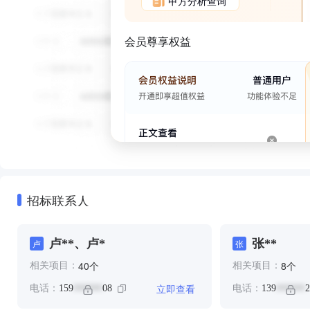
甲方分析查询
会员尊享权益
招标联系人
卢**、卢*
张**
卢
张
个
个
40
8
相关项目：
相关项目：
立即查看
电话：
159
08
电话：
139
2
******
******