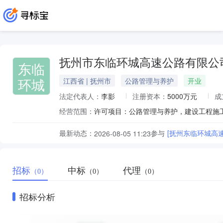
抚州市东临环城高速公路有限公
东临
环城
江西省 | 抚州市
公路管理与养护
开业
法定代表人：
李影
注册资本：
5000万元
成
经营范围：
最新动态：
参与
[抚州东临环城高
2026-08-05 11:23
招标
中标
代理
（0）
（0）
（0）
招标分析