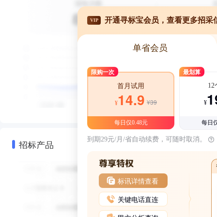
开通寻标宝会员，查看更多招采
VIP
单省会员
限购一次
最划算
1
首月试用
1
14.9
¥39
¥
¥
每日仅0.48元
每日仅
到期29元/月/省自动续费，可随时取消。
招标产品
标讯详情查看
关键电话直连