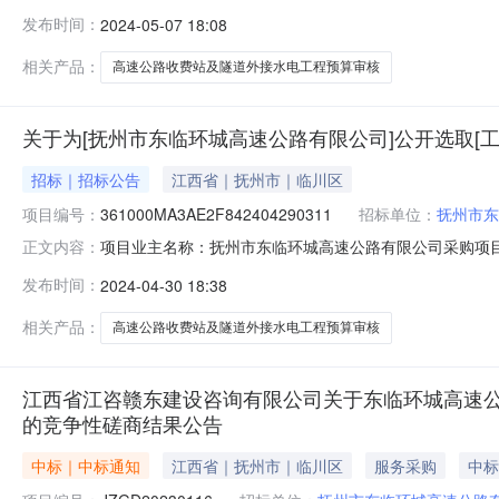
360000-54-01-006359采购项目编码：361000MA
发布时间：
2024-05-07 18:08
项目规模：投资额（￥8917561.13元）金额说明：按照赣价协9号文
相关产品：
高速公路收费站及隧道外接水电工程预算审核
关于为[抚州市东临环城高速公路有限公司]公开选取[
招标｜招标公告
江西省｜抚州市｜临川区
项目编号：
361000MA3AE2F842404290311
招标单位：
抚州市东
项目业主名称：抚州市东临环城高速公路有限公司采购项目
正文内容：
360000-54-01-006359采购项目编码：361000M
发布时间：
2024-04-30 18:38
定金额说明：按照赣价协9号文的50%计取，（2000+2700+3
相关产品：
高速公路收费站及隧道外接水电工程预算审核
江西省江咨赣东建设咨询有限公司关于东临环城高速公路机
的竞争性磋商结果公告
中标｜中标通知
江西省｜抚州市｜临川区
服务采购
中标