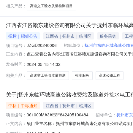
相关产品：
高速交工验收质量检测项目
江西省江咨赣东建设咨询有限公司关于抚州东临环城高速交
招标｜招标公告
江西省｜抚州市｜临川区
服务采购
工程
项目编号：
JZGD20240006
招标单位：
抚州市东临环城高速公路
点击查看公告内容:江西省江咨赣东建设咨询有限公司关于抚州
正文内容：
询有限公司受抚州市东临环城高速公路有限公司委托，对
发布时间：
2024-05-15 14:32
编号：JZGD20240006项目情况1、采购预算控制
(2018-203
相关产品：
高速交工验收质量检测
检测服务
高速公路工程
关于[抚州东临环城高速公路收费站及隧道外接水电工
中标｜中标通知
江西省｜抚州市｜临川区
项目编号：
361000MA3AE2F842405100484
招标单位：
抚州市东
项目业主名称：抚州市东临环城高速公路有限公司采购项目名
正文内容：
54-01-006359采购项目编码：361000MA3AE2F8