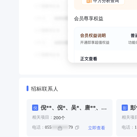
甲方分析查询
会员尊享权益
招标联系人
倪**、倪*、吴*、唐**、唐
彭
倪
彭
*、姚*、姚*、姚**、宣*、
个
200
相关项目：
相关项
宣*、张*、张*、张**、方
*、方*、江*、甘**、马
立即查看
电话：
055
79
电话：
1
********
**、黄*、黄**