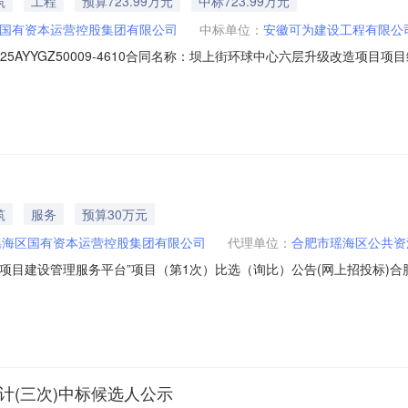
筑
工程
预算723.99万元
中标723.99万元
国有资本运营控股集团有限公司
中标单位：
安徽可为建设工程有限公
AYYGZ50009-4610合同名称：坝上街环球中心六层升级改造项目项目编
甲方)：合肥市瑶海区国有资本运营控股集团有限公司合同甲方编号：913401
K39D所属地域：安徽省合同金额：723.985923万元主要人员：姓名：
筑
服务
预算30万元
瑶海区国有资本运营控股集团有限公司
代理单位：
合肥市瑶海区公共资
“项目建设管理服务平台”项目（第1次）比选（询比）公告(网上招投标)
项目建设管理服务平台”项目（第1次）进行比选（询比），欢迎具备条件的
采购“项目建设管理服务平台”项目（第1次）1.3项目地点：合肥市瑶海区1.
计(三次)中标候选人公示