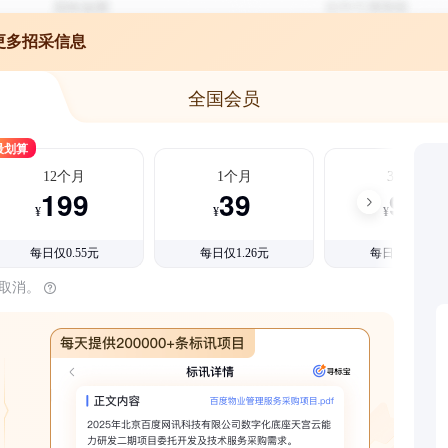
更多招采信息
全国会员
最划算
12个月
1个月
3个月
199
39
99
¥
¥
¥
每日仅0.55元
每日仅1.26元
每日仅1.08元
时取消。