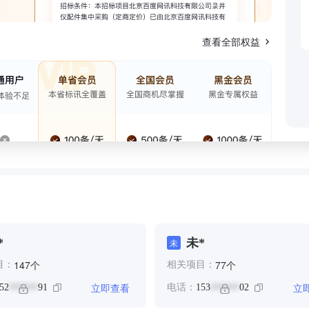
查看全部权益
*
未*
未
个
个
147
77
目：
相关项目：
立即查看
立
52
91
电话：
153
02
******
******