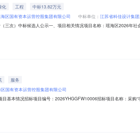
绿化
工程
中标13.82万元
瑶海区国有资本运营控股集团有限公司
中标单位：
江苏省科佳设计集团
计（三次）中标候选人公示一、项目相关情况项目名称：瑶海区2026年
式：比选（询比）招标（采购）公告发布日期：2026年7月8日开标（采购）日期
）候选人名称：江苏省科佳设计集团股份有限公司投标报价：人民币壹拾叁
筑
服务
海区国有资本运营控股集团有限公司
目基本情况招标项目编号：2026YHGGFW10006招标项目名称：采
本次公告内容提出询问，请按以下方式联系1.招标人信息名称：合肥市瑶
72.招标代理机构信息名称：合肥市瑶海区公共资源交易项目管理有限公司地