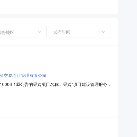
省份地区
源交易项目管理有限公司
0006-1原公告的采购项目名称：采购“项目建设管理服务平
选（询比）结果更正内容：延期公告如下：获取比选（询比）文
无四、凡对本次公告内容提出询问，请按以下方式联系。1.采购