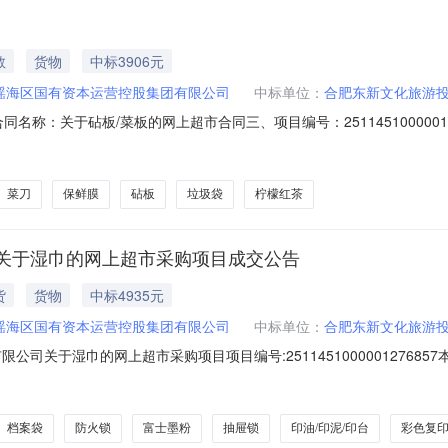
教
货物
中标3906元
瑶海区国有资本运营控股集团有限公司
中标单位：
合肥东新文化旅游
02二、合同名称：关于砧板/菜板的网上超市合同三、项目编号：251145100
方）：合肥市瑶海区国有资本运营控股集团有限公司地址：合肥市瑶海区大
分公司地址：安徽省合肥市瑶海区合肥市瑶海区瑶海图书城三楼办公室101室
菜刀
保鲜膜
砧板
垃圾袋
柠檬红茶
关于湿巾的网上超市采购项目成交公告
货
货物
中标4935元
瑶海区国有资本运营控股集团有限公司
中标单位：
合肥东新文化旅游
公司关于湿巾的网上超市采购项目项目编号:2511451000001276
公司关于湿巾的网上超市采购项目采购项目项目编号:251145100000
集团有限公司采购单位地址:合肥市瑶海区大兴镇和平路与姑山路交叉口三、
档案袋
防火锁
富士墨粉
抽屉锁
印油/印泥/印台
彩色复