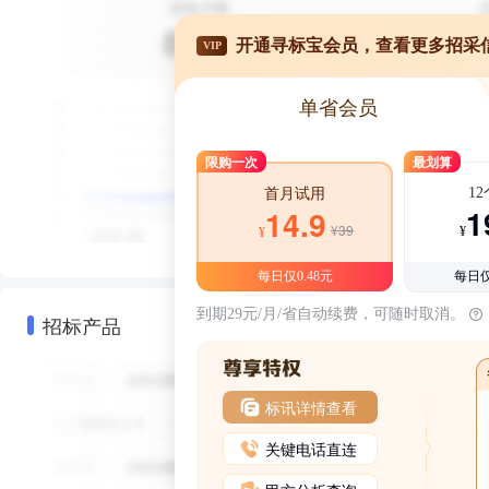
开通寻标宝会员，查看更多招采
VIP
单省会员
限购一次
最划算
1
首月试用
1
14.9
¥39
¥
¥
每日仅0.48元
每日仅
到期29元/月/省自动续费，可随时取消。
招标产品
标讯详情查看
关键电话直连