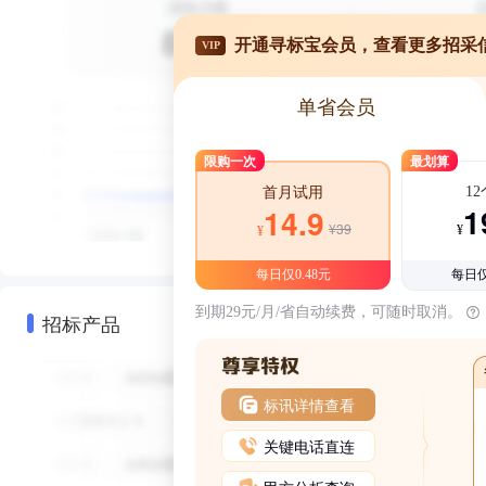
开通寻标宝会员，查看更多招采
VIP
单省会员
限购一次
最划算
1
首月试用
1
14.9
¥39
¥
¥
每日仅0.48元
每日仅
到期29元/月/省自动续费，可随时取消。
招标产品
标讯详情查看
关键电话直连