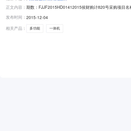
期数：FJJF2015HD01412015侯财购计820号采购
正文内容：
截止时间：2015-12-0409:00:00竞价起始时间：2015
发布时间：
2015-12-04
体机惠普M226dw；平板+馈纸式彩色扫描，打印/复印/扫描
相关产品：
多功能
一体机