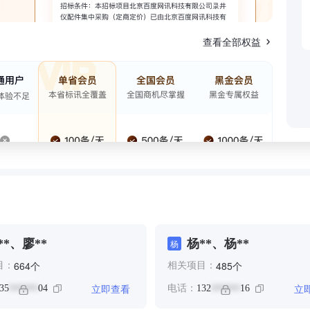
查看全部权益
**、廖**
杨**、杨**
杨
个
个
664
485
目：
相关项目：
立即查看
立
35
04
电话：
132
16
******
******