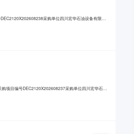
EC2120X202608238采购单位四川宏华石油设备有限公
-0611:17:06报价截止时间2026-08-
面进行报价。五、联系方式公告发布媒介此公告
购项目编号DEC2120X202608237采购单位四川宏华石油
8-0611:16:19报价截止时间2026-08-
界面进行报价。五、联系方式公告