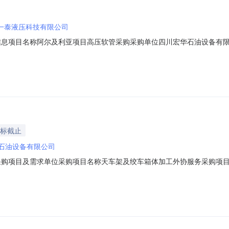
一泰液压科技有限公司
7:53成交信息项目名称阿尔及利亚项目高压软管采购采购单位四川宏华石油
投标截止
石油设备有限公司
52一、采购项目及需求单位采购项目名称天车架及绞车箱体加工外协服务采购项目编
、报价人资格条件受邀请的合格供方四、报价时间报价开始时间2026-08-060
登录系统。报价路径：电子采购--供应商自助--投标报价界面进行报价。