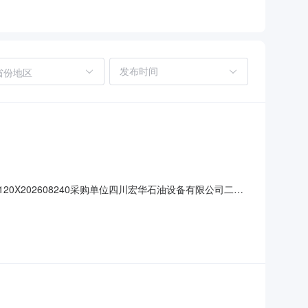
省份地区
120X202608240采购单位四川宏华石油设备有限公司二、
47报价截止时间2026-08-0711:16:46报价方法访问
式公告发布媒介此公告仅在东方电