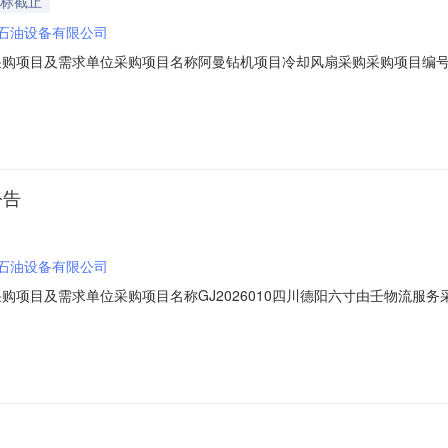
投标截止
石油设备有限公司
06一、采购项目及需求单位采购项目名称阿曼钻机项目冷却风扇采购采购项目编号D
信息三、报价人资格条件受邀请的合格供方四、报价时间报价开始时间2026-08
理平台网址：，登录系统。报价路径：电子采购--供应商自助--投标报价界
公告
石油设备有限公司
9一、采购项目及需求单位采购项目名称GJ2026010四川德阳六寸由壬物流服务采
台信息三、报价人资格条件受邀请的合格供方四、报价时间报价开始时间2026-0
购管理平台网址：，登录系统。报价路径：电子采购--供应商自助--投标报价