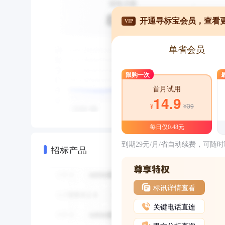
开通寻标宝会员，查看
VIP
单省会员
限购一次
首月试用
14.9
¥39
¥
每日仅0.48元
到期29元/月/省自动续费，可随
招标产品
标讯详情查看
关键电话直连