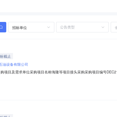
招标单位
投标截止
石油设备有限公司
47一、采购项目及需求单位采购项目名称海隆等项目接头采购采购项目编号DEC2
格条件受邀请的合格供方四、报价时间报价开始时间2026-08-0611:16:
报价路径：电子采购--供应商自助--投标报价界面进行报价。五、联系方