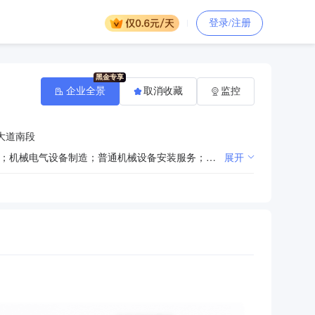
登录/注册
企业全景
取消收藏
监控
大道南段
一般项目：石油钻采专用设备制造；机械设备研发；石油钻采专用设备销售；金属表面处理及热处理加工；机械电气设备制造；普通机械设备安装服务；新能源原动设备销售；新能源原动设备制造；金属材料销售；金属材料制造；金属结构制造；金属结构销售；新型建筑材料制造（不含危险化学品）；光通信设备销售；光通信设备制造；物联网设备制造；物联网设备销售；水污染治理；水资源专用机械设备制造；环境保护专用设备制造；智能机器人的研发；建筑工程用机械制造；打捞服务；工程管理服务；工程技术服务（规划管理、勘察、设计、监理除外）；新兴能源技术研发；特种设备销售；储能技术服务；太阳能发电技术服务；风力发电技术服务；技术服务、技术开发、技术咨询、技术交流、技术转让、技术推广。（除依法须经批准的项目外，凭营业执照依法自主开展经营活动）许可项目：金属船舶制造；特种设备设计；特种设备制造；特种设备安装改造修理；输电、供电、受电电力设施的安装、维修和试验；道路危险货物运输；建设工程监理；建设工程设计；建设工程施工。（依法须经批准的项目，经相关部门批准后方可开展经营活动，具体经营项目以相关部门批准文件或许可证件为准）
展开