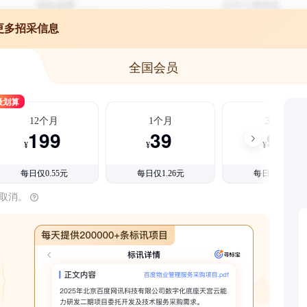
更多招采信息
全国会员
最划算
12个月
1个月
3个月
199
39
99
¥
¥
¥
每日仅0.55元
每日仅1.26元
每日仅1.08元
时取消。