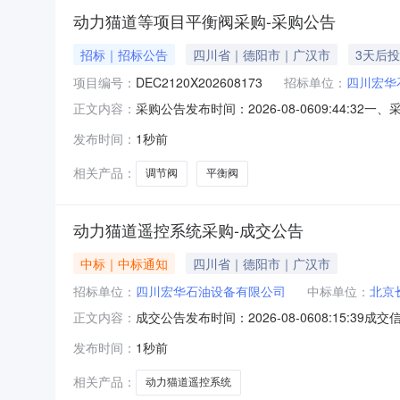
动力猫道等项目平衡阀采购-采购公告
招标｜招标公告
四川省｜德阳市｜广汉市
3天后
项目编号：
DEC2120X202608173
招标单位：
四川宏华
采购公告发布时间：2026-08-0609:44:
正文内容：
司二、项目概况和采购范围详见东方电气采购管理平台
发布时间：
1秒前
0909:44:30报价方法访问东方电气采购管
相关产品：
调节阀
平衡阀
动力猫道遥控系统采购-成交公告
中标｜中标通知
四川省｜德阳市｜广汉市
招标单位：
四川宏华石油设备有限公司
中标单位：
北京
成交公告发布时间：2026-08-0608:1
正文内容：
理1354807614
发布时间：
1秒前
相关产品：
动力猫道遥控系统