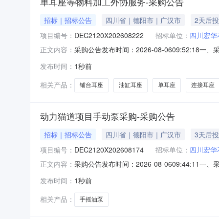
单耳座等物料加工外协服务-采购公告
招标｜招标公告
四川省｜德阳市｜广汉市
2天后
项目编号：
DEC2120X202608222
招标单位：
四川宏华
采购公告发布时间：2026-08-0609:52:
正文内容：
司二、项目概况和采购范围详见采购管理平台信息三、报
发布时间：
1秒前
法访问东方电气集中采购管理平台网址：，登录
相关产品：
铺台耳座
油缸耳座
单耳座
连接耳座
动力猫道项目手动泵采购-采购公告
招标｜招标公告
四川省｜德阳市｜广汉市
3天后
项目编号：
DEC2120X202608174
招标单位：
四川宏华
采购公告发布时间：2026-08-0609:44:
正文内容：
二、项目概况和采购范围详见东方电气采购管理平台信息
发布时间：
1秒前
报价方法访问东方电气采购管理平台网址：，登
相关产品：
手摇油泵