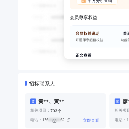
甲方分析查询
会员尊享权益
招标联系人
黄**、黄**
廖
黄
廖
个
703
相关项目：
相关项
立即查看
电话：
136
62
电话：
1
******