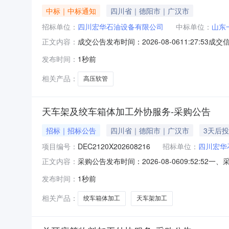
中标｜中标通知
四川省｜德阳市｜广汉市
招标单位：
四川宏华石油设备有限公司
中标单位：
山东
成交公告发布时间：2026-08-0611:2
正文内容：
13260758616
发布时间：
1秒前
相关产品：
高压软管
天车架及绞车箱体加工外协服务-采购公告
招标｜招标公告
四川省｜德阳市｜广汉市
3天后
项目编号：
DEC2120X202608216
招标单位：
四川宏华
采购公告发布时间：2026-08-0609:52:
正文内容：
限公司二、项目概况和采购范围详见采购管理平台信息三
发布时间：
1秒前
价方法访问东方电气集中采购管理平台网址：，
相关产品：
绞车箱体加工
天车架加工