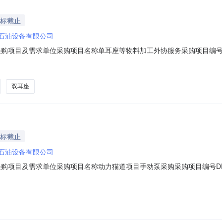
投标截止
石油设备有限公司
18一、采购项目及需求单位采购项目名称单耳座等物料加工外协服务采购项目编号D
价人资格条件受邀请的合格供方四、报价时间报价开始时间2026-08-0609:
系统。报价路径：电子采购--供应商自助--投标报价界面进行报价。五、
双耳座
投标截止
石油设备有限公司
11一、采购项目及需求单位采购项目名称动力猫道项目手动泵采购采购项目编号DE
三、报价人资格条件受邀请的合格供方四、报价时间报价开始时间2026-08-06
录系统。报价路径：电子采购--供应商自助--投标报价界面进行报价。五