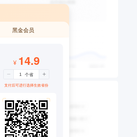
黑金会员
14.9
¥
支付后可进行选择生效省份