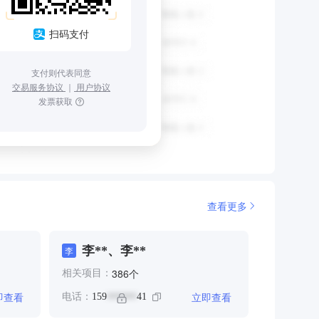
扫码支付
支付则代表同意
交易服务协议
｜
用户协议
发票获取
查看更多
李**、李**
李
个
386
相关项目：
即查看
立即查看
电话：
159
41
******