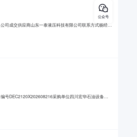
公众号
设备有限公司成交供应商山东一泰液压科技有限公司联系方式杨经理
号DEC2120X202608216采购单位四川宏华石油设备有
9:52:52报价截止时间2026-08-0909:52:51报
五、联系方式公告发布媒介此公告