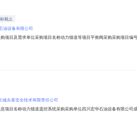
投标截止
石油设备有限公司
32一、采购项目及需求单位采购项目名称动力猫道等项目平衡阀采购采购项目编号D
信息三、报价人资格条件受邀请的合格供方四、报价时间报价开始时间2026-08
理平台网址：，登录系统。报价路径：电子采购--供应商自助--投标报价界
长城永基安全技术有限责任公司
5:39成交信息项目名称动力猫道遥控系统采购采购单位四川宏华石油设备有