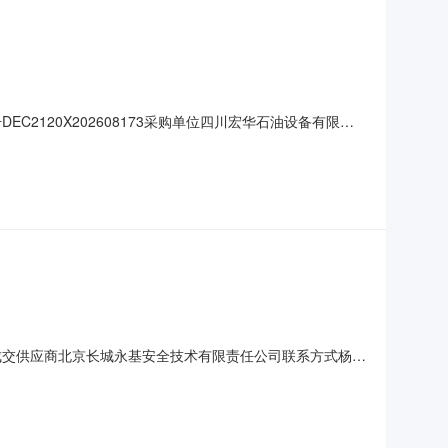
EC2120X202608173采购单位四川宏华石油设备有限公
-0609:44:32报价截止时间2026-08-
面进行报价。五、联系方式公告发布媒介此公告
限公司成交供应商北京长城永基安全技术有限责任公司联系方式杨经