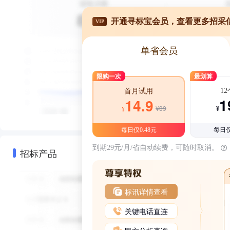
开通寻标宝会员，查看更多招采
VIP
单省会员
限购一次
最划算
1
首月试用
1
14.9
¥39
¥
¥
每日仅0.48元
每日仅
到期29元/月/省自动续费，可随时取消。
招标产品
标讯详情查看
关键电话直连