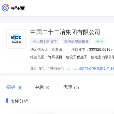
中国二十二冶集团有限公司
河北省 | 唐山市
其他房屋建筑业
开业
法定代表人：
袁斯浪
注册资本：
339328.0616
经营范围：
最新动态：
1秒前
参与
[二十二冶鼎力公司(集团公司科
招标
中标
代理
（0）
（0）
（0）
招标分析