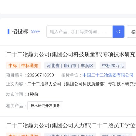
招投标
招
999+
二十二冶鼎力公司(集团公司科技质量部)专项技术研究
中标｜中标通知
河北省｜唐山市｜丰润区
中标20万元
项目编号：
20260713699
招标单位：
中国二十二冶集团有限公司
二十二冶鼎力公司（集团公司科技质量部）专项技术研究开
正文内容：
市更新项目全生命周期健康监测与智慧运维技术研究采购编码
发布时间：
1秒前
合同签订之日起两年。联系人:董世刚联系方式:031532
书编号：
相关产品：
技术研究开发服务
二十二冶鼎力公司(集团公司人力部)二十二冶员工学位