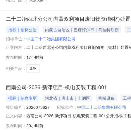
二十二冶西北分公司内蒙双利项目废旧物资(钢材)处置第
招标｜招标公告
内蒙古自治区｜巴彦淖尔市｜乌拉特后旗
工
招标单位：
中国二十二冶集团有限公司
二十二冶西北分公司内蒙双利项目废旧物资（钢材）处置第
正文内容：
司竞价场次名称:二十二冶西北分公司内蒙双利项目废旧物资（钢材）
发布时间：
17小时前
0717:00:00竞价结束时间:2026-08-1018:00:0
相关产品：
废钢
西南公司-2026-新津项目-机电安装工程-001
招标｜信息变更
河北省｜唐山市｜丰润区
机械设备
工程
项目编号：
2026073627
招标单位：
中国二十二冶集团有限公司
西南公司-2026-新津项目-机电安装工程-001公开招标/工
正文内容：
标项目（招标编码：2026073627）的变更内容澄清如
发布时间：
20小时前
单（新）”2.招标文件中附件上传错误，原招标文件附件“