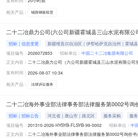
发布时间：
20小时前
式:18631530432项目地点:河北省,保定市,容城县询价通
相关产品：
铺路钢板租赁
二十二冶鼎力公司(六公司新疆霍城县三山水泥有限公司
招标｜信息变更
新疆维吾尔自治区｜伊犁哈萨克自治州｜霍城县
项目编号：
2026072853
招标单位：
中国二十二冶集团有限公司
二十二冶鼎力公司（六公司新疆霍城县三山水泥有限公司项
正文内容：
公司（六公司新疆霍城县三山水泥有限公司项目）法律诉讼服务招标书
发布时间：
2026-08-07 10:34
有限公司项目法律诉讼服务-六公司项目名称：中国二十
止时
相关产品：
法律诉讼服务
二十二冶海外事业部法律事务部法律服务第0002号询
招标｜招标公告
河北省｜唐山市｜路北区
服务采购
服务
项目编号：
201310-2026-HYSYB-FLSYB-99-0002
招标单位：
中
二十二冶海外事业部法律事务部法律服务第0002号询价书
正文内容：