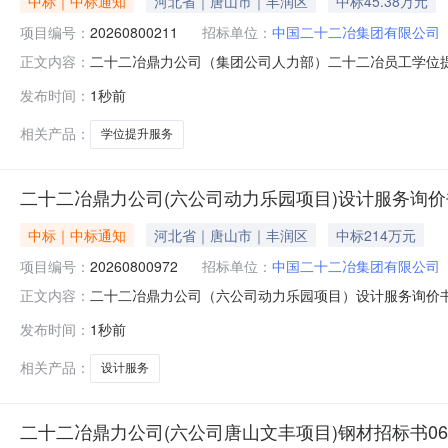
中标｜中标通知
河北省｜唐山市｜丰润区
中标45.38万元
项目编号：
20260800211
招标单位：
中国二十二冶集团有限公司
二十二冶鼎力公司（集团公司人力部）二十二冶员工学位提
正文内容：
十二冶员工学位提升服务采购编码:20260800211
发布时间：
1秒前
2028年8月31日止，最终服务结束时间以项目实际完成时
力部）
相关产品：
学位提升服务
二十二冶鼎力公司(六公司动力乐园项目)设计服务询价书
中标｜中标通知
河北省｜唐山市｜丰润区
中标214万元
项目编号：
20260800972
招标单位：
中国二十二冶集团有限公司
二十二冶鼎力公司（六公司动力乐园项目）设计服务询价书
正文内容：
乐园工程总承包采购编码:20260800972采购单位
发布时间：
1秒前
人:董世刚联系方式:03153226801成交供应商:中国
相关产品：
设计服务
二十二冶鼎力公司(六公司唐山文丰项目)钢材招标书06