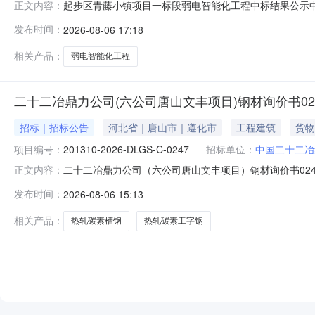
起步区青藤小镇项目一标段弱电智能化工程中标结果公示
正文内容：
能化工程行业类型房屋建筑所属地区雄安新区开标时间2026年
发布时间：
2026-08-06 17:18
名称投标报价（万元）评标报价（万元）费率或其他报价
91110105666288389K,911
相关产品：
弱电智能化工程
二十二冶鼎力公司(六公司唐山文丰项目)钢材询价书02
招标｜招标公告
河北省｜唐山市｜遵化市
工程建筑
货物
项目编号：
201310-2026-DLGS-C-0247
招标单位：
中国二十二冶
二十二冶鼎力公司（六公司唐山文丰项目）钢材询价书024
正文内容：
厚板生产线建设EPC总承包项目主体建安工程采购单位名称:
发布时间：
2026-08-06 15:13
06联系人:邱菊青联系方式:0315-3226801项目地点:
相关产品：
热轧碳素槽钢
热轧碳素工字钢