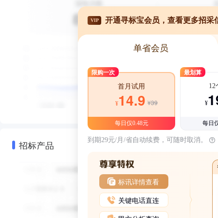
开通寻标宝会员，查看更多招采
VIP
单省会员
限购一次
最划算
1
首月试用
1
14.9
¥39
¥
¥
每日仅0.48元
每日仅
到期29元/月/省自动续费，可随时取消。
招标产品
标讯详情查看
关键电话直连