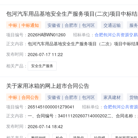
包河汽车用品基地安全生产服务项目(二次)项目中标
中标｜中标通知
安徽省｜合肥市｜包河区
交通运输
服务
项目编号：
2026HABWN01260
招标单位：
合肥包河公共资源交易
包河汽车用品基地安全生产服务项目（二次）项目中标结果公
正文内容：
定。现将中标结果公告如下：中标（成交）单位名称：安徽稳
发布时间：
2026-07-17 11:22
包河公共资源交易有限公司2026年07月17日
相关产品：
安全生产服务
关于家用冰箱的网上超市合同公告
中标｜合同公告
安徽省｜合肥市｜包河区
家具建材
货物
项目编号：
2651451000001279041
招标单位：
合肥包河公共资源
一、合同编号：34011120260714000202二、合
正文内容：
超市项目五、合同主体采购人（甲方）：合肥包河公共资源
发布时间：
2026-07-14 18:42
66220386供应商（乙方）：合肥志洋科技有限公司地址：
相关产品：
整箱抽纸
粉盒
洗脸盆
垃圾桶
美的家用冰箱