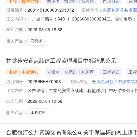
中标｜合同公告
安徽省｜合肥市｜包河区
日用百货
货物
项目编号：
2601451000001295972
招标单位：
合肥包河公共资源
一、合同编号：34011120260803000204二、合
正文内容：
市项目五、合同主体采购人（甲方）：合肥包河公共资源交
发布时间：
2026-08-05 16:38
商（乙方）：合肥雅驯商贸有限公司地址：安徽省合肥市包河区
相关产品：
马克杯
甘棠苑安置点续建工程监理项目中标结果公示
中标｜中标通知
安徽省｜合肥市｜包河区
工程建筑
工程
项目编号：
2026BBBBZ00031
招标单位：
合肥包河公共资源交易
公告详情：甘棠苑安置点续建工程监理项目中标结果公示甘棠
正文内容：
中标（成交）单位名称：安徽凯奇建设项目管理有限公司中标费
发布时间：
2026-08-04 10:58
日
相关产品：
工程监理
合肥包河公共资源交易有限公司关于保温杯的网上超