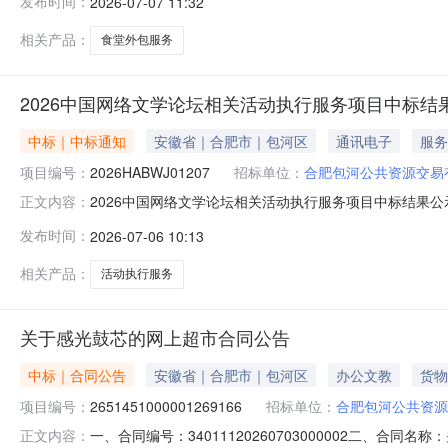
发布时间：
2026-07-07 11:32
武合肥包河公共资源交易有限公司2026年07月07日附件:
相关产品：
食堂外包服务
2026中国网络文学论坛相关活动执行服务项目中标结
中标｜中标通知
安徽省｜合肥市｜包河区
通讯电子
服务
项目编号：
2026HABWJ01207
招标单位：
合肥包河公共资源交易
2026中国网络文学论坛相关活动执行服务项目中标结果公示
正文内容：
标结果公告如下：中标（成交）单位名称：安徽凤凰有道传媒
发布时间：
2026-07-06 10:13
夏玉荣,梁桂春合肥包河公共资源交易有限公司2026年07月
相关产品：
活动执行服务
关于感光鼓芯的网上超市合同公告
中标｜合同公告
安徽省｜合肥市｜包河区
办公文教
货物
项目编号：
2651451000001269166
招标单位：
合肥包河公共资源
一、合同编号：34011120260703000002二、合
正文内容：