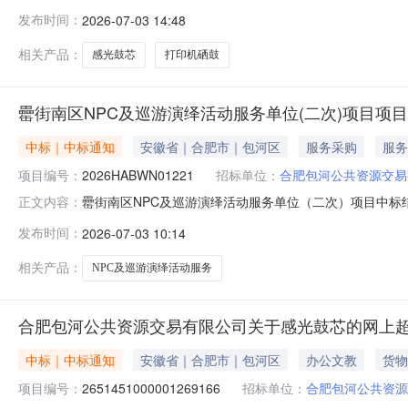
超市项目五、合同主体采购人（甲方）：合肥包河公共资源交
发布时间：
2026-07-03 14:48
供应商（乙方）：合肥志洋科技有限公司地址：安徽省合肥市蜀
相关产品：
感光鼓芯
打印机硒鼓
罍街南区NPC及巡游演绎活动服务单位(二次)项目项
中标｜中标通知
安徽省｜合肥市｜包河区
服务采购
服务
项目编号：
2026HABWN01221
招标单位：
合肥包河公共资源交易
罍街南区NPC及巡游演绎活动服务单位（二次）项目中标结果
正文内容：
确定。现将中标结果公告如下：中标（成交）单位名称：安徽
发布时间：
2026-07-03 10:14
海澄合肥包河公共资源交易有限公司2026年07月03日
相关产品：
NPC及巡游演绎活动服务
合肥包河公共资源交易有限公司关于感光鼓芯的网上
中标｜中标通知
安徽省｜合肥市｜包河区
办公文教
货物
项目编号：
2651451000001269166
招标单位：
合肥包河公共资源