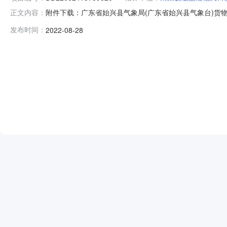
附件下载：广东省始兴县气象局(广东省始兴县气象台)货物项目DD
正文内容：
DD22082413789820_zFlAxb.pdf中央国家
发布时间：
2022-08-28
号：YS22082736469820采购单位：广东省始兴