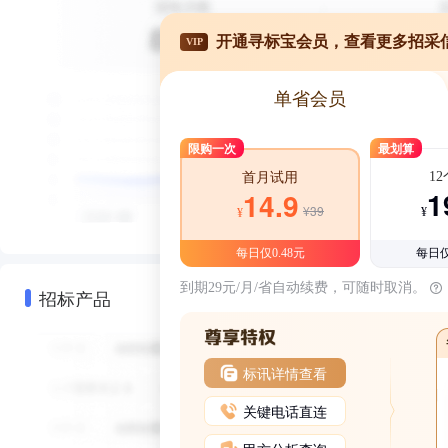
开通寻标宝会员，查看更多招采
VIP
单省会员
限购一次
最划算
1
首月试用
1
14.9
¥39
¥
¥
每日仅0.48元
每日仅
到期29元/月/省自动续费，可随时取消。
招标产品
标讯详情查看
关键电话直连