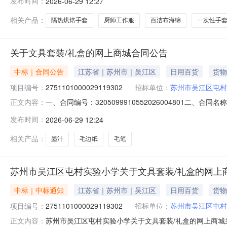
发布时间：
2026-06-29 12:27
项目所在行政区划名称:江苏省苏州市吴江区报价起止时间:
相关产品：
隔热烘焙手套
厨师工作服
百洁布海绵
一次性手
关于文具套装/礼盒的网上商城合同公告
中标｜合同公告
江苏省｜苏州市｜吴江区
日用百货
货物
项目编号：
2751101000029119302
招标单位：
苏州市吴江区屯村
一、合同编号：3205099910552026004801二、
正文内容：
网上商城项目五、合同主体采购人（甲方）：苏州市吴江区屯
发布时间：
2026-06-29 12:24
公司地址：江苏省无锡市江阴市江阴市新桥镇陶新路8号联系方
相关产品：
墨汁
毛边纸
毛笔
苏州市吴江区屯村实验小学关于文具套装/礼盒的网上
中标｜中标通知
江苏省｜苏州市｜吴江区
日用百货
货物
项目编号：
2751101000029119302
招标单位：
苏州市吴江区屯村
苏州市吴江区屯村实验小学关于文具套装/礼盒的网上商城采购
正文内容：