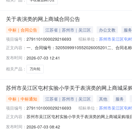
关于表演类的网上商城合同公告
中标｜合同公告
江苏省｜苏州市｜吴江区
办公文教
服务
项目编号：
2791101000029216693
招标单位：
苏州市吴江区屯村
一、合同编号：3205099910552026005201二、
正文内容：
城项目五、合同主体采购人（甲方）：苏州市吴江区屯村实验
发布时间：
2026-07-03 12:41
址：江苏省苏州市昆山市江苏省昆山开发区顺帆路158号联系
相关产品：
万向轮
苏州市吴江区屯村实验小学关于表演类的网上商城采
中标｜中标通知
江苏省｜苏州市｜吴江区
其他
服务
项目编号：
2791101000029216693
招标单位：
苏州市吴江区屯村
苏州市吴江区屯村实验小学关于表演类的网上商城采购项目（项
正文内容：
村实验小学关于表演类的网上商城采购项目项目编号:279110
发布时间：
2026-07-03 08:42
项目所在行政区划名称:江苏省苏州市吴江区报价起止时间: