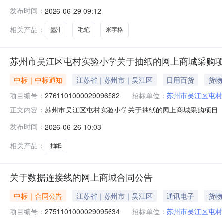
江区屯村实验小学关于文具套装/礼盒的网上商城采购项目项目编
发布时间：
2026-06-29 09:12
编码:320509项目所在行政区划名称:江苏省苏州市吴
相关产品：
墨汁
毛笔
米字格
苏州市吴江区屯村实验小学关于抽纸的网上商城采购
中标｜中标通知
江苏省｜苏州市｜吴江区
日用百货
货物
项目编号：
2761101000029096582
招标单位：
苏州市吴江区屯村
苏州市吴江区屯村实验小学关于抽纸的网上商城采购项目（项目
正文内容：
实验小学关于抽纸的网上商城采购项目项目编号:27611010
发布时间：
2026-06-26 10:03
所在行政区划名称:江苏省苏州市吴江区报价起止时间:-二
相关产品：
抽纸
关于数据连接线的网上商城合同公告
中标｜合同公告
江苏省｜苏州市｜吴江区
通讯电子
货物
项目编号：
2751101000029095634
招标单位：
苏州市吴江区屯村