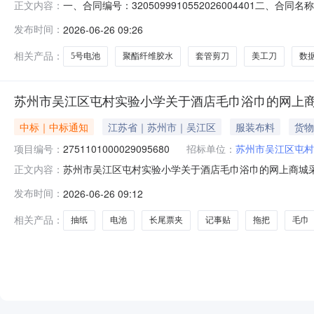
一、合同编号：3205099910552026004401二、
正文内容：
上商城项目五、合同主体采购人（甲方）：苏州市吴江区屯村
发布时间：
2026-06-26 09:26
司地址：江苏省无锡市江阴市江阴市新桥镇陶新路8号联系方式
相关产品：
5号电池
聚酯纤维胶水
套管剪刀
美工刀
数
苏州市吴江区屯村实验小学关于酒店毛巾浴巾的网上
中标｜中标通知
江苏省｜苏州市｜吴江区
服装布料
货物
项目编号：
2751101000029095680
招标单位：
苏州市吴江区屯村
苏州市吴江区屯村实验小学关于酒店毛巾浴巾的网上商城采购项
正文内容：
江区屯村实验小学关于酒店毛巾浴巾的网上商城采购项目项目编号
发布时间：
2026-06-26 09:12
编码:320509项目所在行政区划名称:江苏省苏州市吴
相关产品：
抽纸
电池
长尾票夹
记事贴
拖把
毛巾