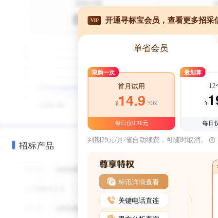
开通寻标宝会员，查看更多招采
VIP
单省会员
限购一次
最划算
1
首月试用
1
14.9
¥39
¥
¥
每日仅0.48元
每日仅
到期29元/月/省自动续费，可随时取消。
招标产品
标讯详情查看
关键电话直连