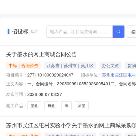
招投标
招
834
关于墨水的网上商城合同公告
中标｜合同公告
江苏省｜苏州市｜吴江区
办公文教
货物
项目编号：
2771101000029624047
招标单位：
苏州市吴江区屯村
一、合同编号：3205099910552026005401二、
正文内容：
项目五、合同主体采购人（甲方）：苏州市吴江区屯村实验小
发布时间：
2026-08-07 08:37
址：江苏省南京市玄武区南京市玄武区珠江路88号新世界中心A
相关产品：
墨盒
粉盒
纸
油墨
苏州市吴江区屯村实验小学关于墨水的网上商城采购