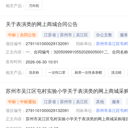
相关产品：
万向轮
关于表演类的网上商城合同公告
中标｜合同公告
江苏省｜苏州市｜吴江区
办公文教
服务
项目编号：
2791101000029132091
招标单位：
苏州市吴江区屯村
一、合同编号：3205099910552026005001二、
正文内容：
城项目五、合同主体采购人（甲方）：苏州市吴江区屯村实验
发布时间：
2026-06-30 10:01
址：江苏省苏州市昆山市江苏省昆山开发区顺帆路158号联系
相关产品：
洗衣粉
一次性口罩
厨房一次性条形帽
洗洁精
苏州市吴江区屯村实验小学关于表演类的网上商城采
中标｜中标通知
江苏省｜苏州市｜吴江区
其他
服务
项目编号：
2791101000029132091
招标单位：
苏州市吴江区屯村
苏州市吴江区屯村实验小学关于表演类的网上商城采购项目（项
正文内容：
村实验小学关于表演类的网上商城采购项目项目编号:279110