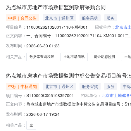
热点城市房地产市场数据监测政府采购合同
中标｜合同公告
北京市｜通州区
服务采购
服务
项目编号：
11000026210200171104-XM001
招标单位：
北京市
一、合同编号：11000026210200171104-XM001
正文内容：
热点城市房地产市场数据监测五、合同主体采购人（甲方）
发布时间：
2026-06-30 01:23
信息技术有限公司地址：详见合同附件联系方式：详见合
相关产品：
数据库查询权限
土地市场简讯
房企动态监测
土
热点城市房地产市场数据监测中标公告交易项目编号:S11000
中标｜中标通知
北京市｜通州区
服务采购
服务
中标
项目编号：
S110000C005108397001
招标单位：
北京市土地储备
热点城市房地产市场数据监测中标公告交易项目编号：S110000
正文内容：
三、中标（成交）信息总中标成交金额：55万元（人民
发布时间：
2026-06-17 19:24
地址：北京市海淀区交大东路66号院2号楼5层629中
相关产品：
空