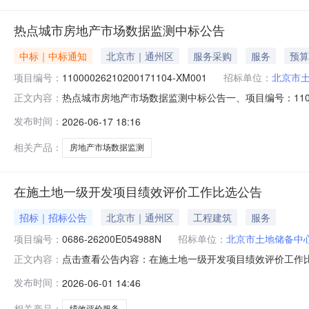
热点城市房地产市场数据监测中标公告
中标｜中标通知
北京市｜通州区
服务采购
服务
预算
项目编号：
11000026210200171104-XM001
招标单位：
北京市
热点城市房地产市场数据监测中标公告一、项目编号：11000
正文内容：
元（人民币）中标成交供应商名称、地址及中标成交金额：
发布时间：
2026-06-17 18:16
629中标金额：55万元供应商名称供应商地址统一信用代码
相关产品：
房地产市场数据监测
在施土地一级开发项目绩效评价工作比选公告
招标｜招标公告
北京市｜通州区
工程建筑
服务
项目编号：
0686-26200E054988N
招标单位：
北京市土地储备中
点击查看公告内容：在施土地一级开发项目绩效评价工作比选
正文内容：
发布时间：
2026-06-01 14:46
相关产品：
绩效评价服务