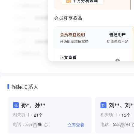
甲方分析查询
会员尊享权益
招标联系人
孙*、孙**
刘**、刘*
孙
刘
个
个
21
15
相关项目：
相关项目：
立即查看
电话：
555
96
电话：
555
93
***
***