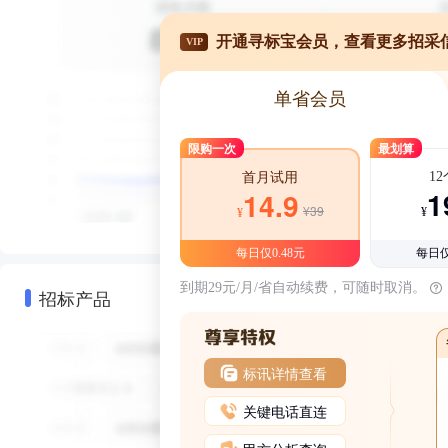
开通寻标宝会员，查看更多招采
VIP
单省会员
限购一次
最划算
1
首月试用
1
14.9
¥39
¥
¥
每日仅0.48元
每日仅
到期29元/月/省自动续费，可随时取消。
招标产品
标讯详情查看
关键电话直连