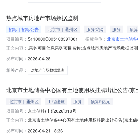
热点城市房地产市场数据监测
招标｜招标公告
北京市｜通州区
服务采购
服务
预算
项目编号：
S110000C005108397001
招标单位：
北京市土地储备
.采购项目信息采购项目名称:热点城市房地产市场数据监测采购项目编号:
正文内容：
算:550,000元采购项目类型:货物类（含药品集中采购
发布时间：
2026-04-28
（北京）有限公司采购代理机构角色:采购代理机构采购代理机
相关产品：
房地产市场数据监测
北京市土地储备中心国有土地使用权挂牌出让公告(京土储挂(
北京市｜通州区
工程建筑
服务
预算9亿元
项目编号：
京土储挂(丰)[2026]018号
北京市土地储备中心国有土地使用权挂牌出让公告(京土储挂
正文内容：
储挂（丰）[2026]018号)京土储挂（丰）[2026]0
发布时间：
2026-04-21 18:36
公告如下：一、挂牌出让方式地块的基本情况和规划指标要求：宗