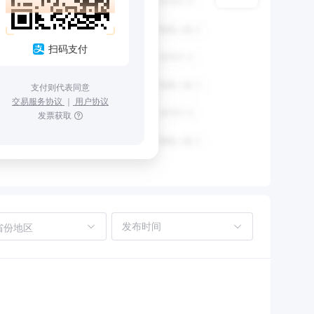
扫码支付
支付则代表同意
交易服务协议
｜
用户协议
发票获取
省份地区