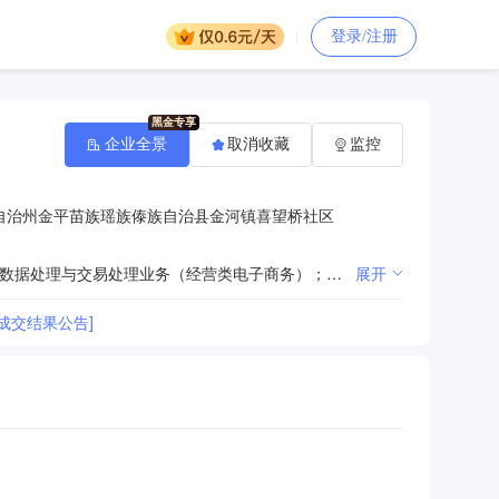
登录/注册
企业全景
取消收藏
监控
自治州金平苗族瑶族傣族自治县金河镇喜望桥社区
许可项目：生鲜乳道路运输；城市建筑垃圾处置（清运）；高危险性体育运动（游泳）；餐饮服务；在线数据处理与交易处理业务（经营类电子商务）；住宅室内装饰装修。（依法须经批准的项目，经相关部门批准后方可开展经营活动，具体经营项目以相关部门批准文件或许可证件为准）一般项目：物业管理；家政服务；家具安装和维修服务；建筑物清洁服务；单位后勤管理服务；餐饮管理；酒店管理；鲜肉零售；建筑装饰材料销售；水泥制品销售；五金产品零售；家具销售；日用百货销售；停车场服务；城市公园管理；园林绿化工程施工；城市绿化管理；医院管理；护理机构服务（不含医疗服务）；名胜风景区管理；市场营销策划；商务代理代办服务；水污染治理；殡葬服务；殡仪用品销售；专业保洁、清洗、消毒服务；养老服务；针纺织品销售；防洪除涝设施管理；人力资源服务（不含职业中介活动、劳务派遣服务）；商业综合体管理服务；集贸市场管理服务；住房租赁；柜台、摊位出租；农副产品销售；普通货物仓储服务（不含危险化学品等需许可审批的项目）；房地产经纪；房地产评估；房地产咨询；小微型客车租赁经营服务；票务代理服务；旅客票务代理；非居住房地产租赁；劳务服务（不含劳务派遣）；代驾服务。（除依法须经批准的项目外，凭营业执照依法自主开展经营活动）
展开
年)成交结果公告]