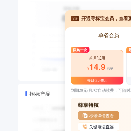
开通寻标宝会员，查看
VIP
单省会员
限购一次
首月试用
14.9
¥39
¥
每日仅0.48元
到期29元/月/省自动续费，可随
招标产品
标讯详情查看
关键电话直连