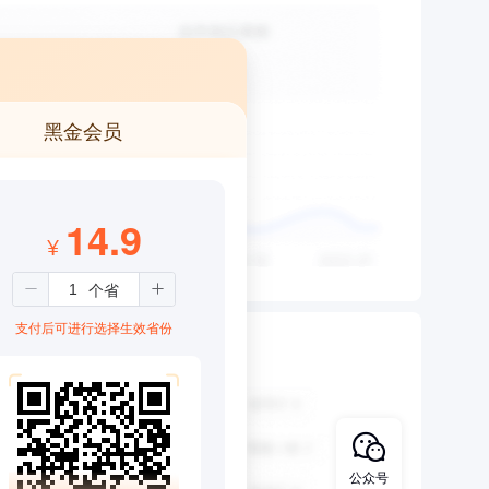
黑金会员
14.9
¥
支付后可进行选择生效省份
公众号