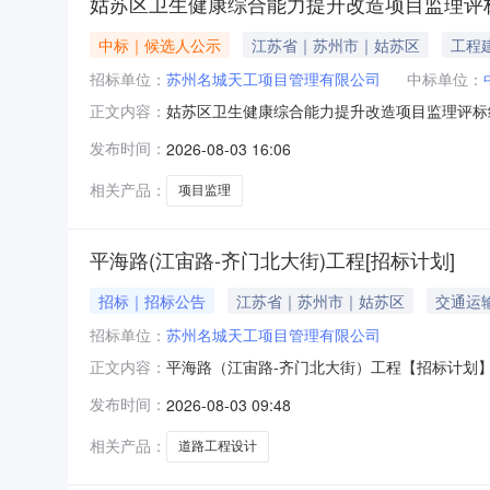
姑苏区卫生健康综合能力提升改造项目监理评
中标｜候选人公示
江苏省｜苏州市｜姑苏区
工程
招标单位：
苏州名城天工项目管理有限公司
中标单位：
姑苏区卫生健康综合能力提升改造项目监理评标
正文内容：
规、规章和该工程招标文件的规定，苏州名城天
发布时间：
2026-08-03 16:06
评估法_预审的评标办法，现将中标候选人公示
设监理有限公司企业资质及等级房屋建筑工程监
相关产品：
项目监理
平海路(江宙路-齐门北大街)工程[招标计划]
招标｜招标公告
江苏省｜苏州市｜姑苏区
交通运
招标单位：
苏州名城天工项目管理有限公司
平海路（江宙路-齐门北大街）工程【招标计划】
正文内容：
年08月03日项目名称平海路（江宙路-齐门北
发布时间：
2026-08-03 09:48
道路西起江宙路、东至齐门北大街。招标范围工程
悉，提高招投标活动透明度
相关产品：
道路工程设计