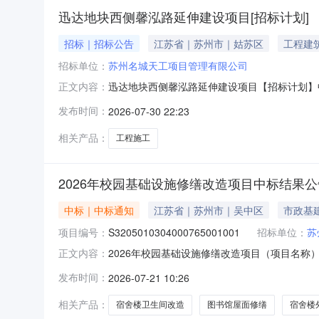
迅达地块西侧馨泓路延伸建设项目[招标计划]
招标｜招标公告
江苏省｜苏州市｜姑苏区
工程建
招标单位：
苏州名城天工项目管理有限公司
迅达地块西侧馨泓路延伸建设项目【招标计划】
正文内容：
年07月30日项目名称迅达地块西侧馨泓路延伸
发布时间：
2026-07-30 22:23
目，规划为一条南北向城市支路。招标范围工程施
提高招投标活动透明度，后期存在
相关产品：
工程施工
2026年校园基础设施修缮改造项目中标结果公
中标｜中标通知
江苏省｜苏州市｜吴中区
市政基
项目编号：
S3205010304000765001001
招标单位：
苏
2026年校园基础设施修缮改造项目（项目名称）20
正文内容：
2026年校园基础设施修缮改造项目（项目名称
发布时间：
2026-07-21 10:26
术大学，招标人为苏州名城天工项目管理有限公司
相关产品：
宿舍楼卫生间改造
图书馆屋面修缮
宿舍楼