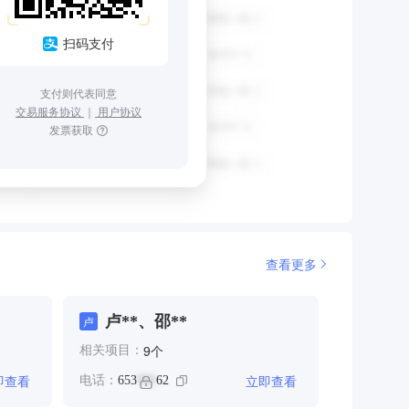
扫码支付
支付则代表同意
交易服务协议
｜
用户协议
发票获取
查看更多
卢**、邵**
卢
个
9
相关项目：
即查看
立即查看
电话：
653
62
***