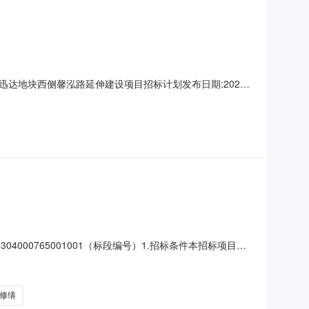
达地块西侧馨泓路延伸建设项目招标计划发布日期:2026
元资金来源财政资金项目概况迅达地块西侧馨泓路延伸建设项
次公开的招标计划是本项目的初步安排，仅供各方提前知悉，
4000765001001（标段编号）1.招标条件本招标项目
26]16号（批文名称及编号）批准建设，项目业主苏州职业技
建设。项目已具备招标条件，现对该项目2026年校园基础设
修缮