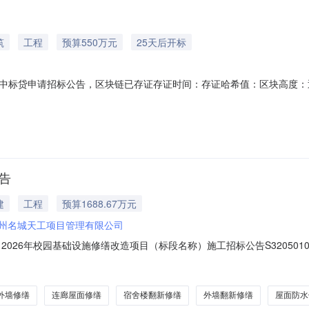
筑
工程
预算550万元
25天后开标
中标贷申请招标公告，区块链已存证存证时间：存证哈希值：区块高度：迅
建设项目招标人名称苏州名城天工项目管理有限公司投资估算550.0万
工计划招标时间2026年08月31日其他本项目实行集中建设。备注本
告
建
工程
预算1688.67万元
州名城天工项目管理有限公司
26年校园基础设施修缮改造项目（标段名称）施工招标公告S320501030
）已由苏州市数据局（项目审批、核准或备案机关名称）以苏数据项建[20
，建设资金来自财政（自筹/财政），项目建设采用：□自建□代建√集中
外墙修缮
连廊屋面修缮
宿舍楼翻新修缮
外墙翻新修缮
屋面防水