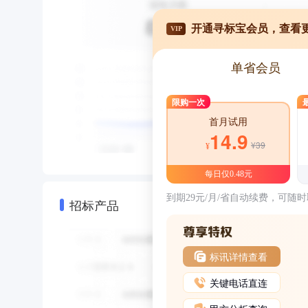
开通寻标宝会员，查看
VIP
单省会员
限购一次
首月试用
14.9
¥39
¥
每日仅0.48元
到期29元/月/省自动续费，可随
招标产品
标讯详情查看
关键电话直连