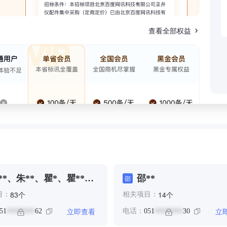
查看全部权益
**、朱**、瞿*、瞿**、
邵**
邵
**、瞿**、邵**
个
个
83
14
目：
相关项目：
立即查看
立
51
62
电话：
051
30
********
********