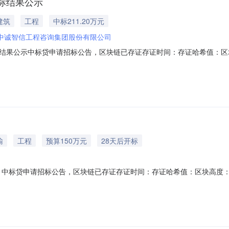
标结果公示
建筑
工程
中标211.20万元
中诚智信工程咨询集团股份有限公司
结果公示中标贷申请招标公告，区块链已存证存证时间：存证哈希值：区
工项目管理有限公司的姑苏区卫生健康综合能力提升改造项目监理的评标
如下：中标候选人情况/第1名第2名第3名中标候选人名称中诚智信工程
理
输
工程
预算150万元
28天后开标
中标贷申请招标公告，区块链已存证存证时间：存证哈希值：区块高度：平
大街）工程招标人名称苏州名城天工项目管理有限公司投资估算150.0万
设计计划招标时间2026年09月03日其他本项目实行集中建设。备注