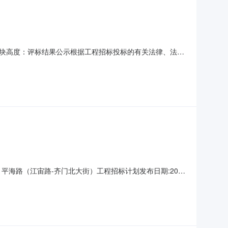
块高度：评标结果公示根据工程招标投标的有关法律、法
工作已经结束，中标候选人已经确定。本项目采用监理综合
咨询集团股份有限公司苏州三联建设顾问有限公司苏州相城建
海路（江宙路-齐门北大街）工程招标计划发布日期:2026
元资金来源财政资金项目概况项目位于姑苏区平江新城片区内，
本次公开的招标计划是本项目的初步安排，仅供各方提前知