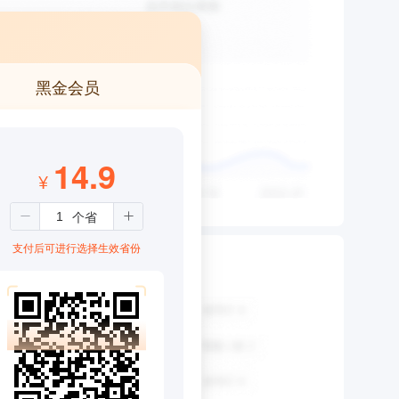
黑金会员
14.9
¥
支付后可进行选择生效省份