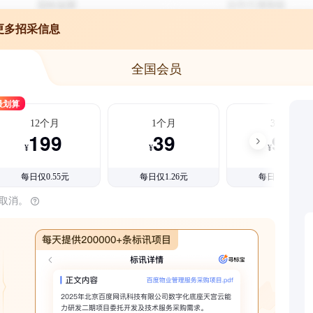
更多招采信息
全国会员
最划算
12个月
1个月
3个月
199
39
99
¥
¥
¥
每日仅0.55元
每日仅1.26元
每日仅1.08元
时取消。