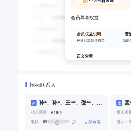
甲方分析查询
会员尊享权益
招标联系人
孙*、孙*、王**、邵**、钱
孟
孙
孟
**
瞿
个
619
相关项目：
相关项
立即查看
电话：
051
02
电话：
0
********