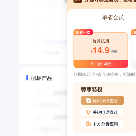
单省会员
限购一次
首月试用
14.9
¥39
¥
每日仅0.48元
到期29元/月/省自动续费，可随
招标产品
标讯详情查看
关键电话直连
甲方分析查询