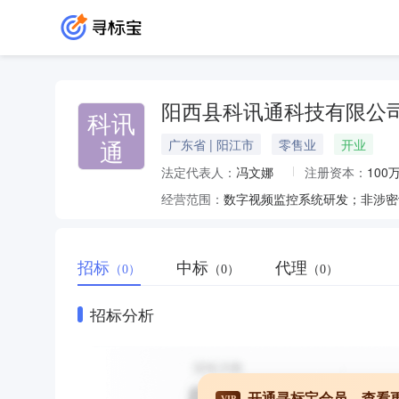
阳西县科讯通科技有限公
科讯
通
广东省 | 阳江市
零售业
开业
法定代表人：
冯文娜
注册资本：
100
经营范围：
招标
中标
代理
（0）
（0）
（0）
招标分析
开通寻标宝会员，查看
VIP