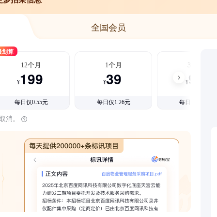
全国会员
最划算
12个月
1个月
3个月
199
39
99
¥
¥
¥
每日仅0.55元
每日仅1.26元
每日仅1.08元
时取消。