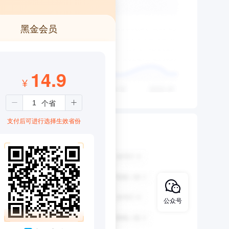
黑金会员
14.9
¥
支付后可进行选择生效省份
公众号