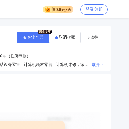
登录/注册
企业全景
取消收藏
监控
6号（住所申报）
数字视频监控系统研发；非涉密计算机信息系统集成服务；电子产品销售及网上销售；计算机软硬件及辅助设备零售；计算机耗材零售；计算机维修；家具销售及网上销售；家具安装服务；家具维修服务；电子设备销售；视频监控设备销售及网上销售；环保设备销售及网上销售；环保材料批发；办公设备销售及网上销售；电脑维修；国内贸易；货物或技术进出口（国家禁止或涉及行政审批的货物和技术进出口除外）；安全系统监控服务；承接：电子与智能化工程、园林绿化工程、环保工程。（依法须经批准的项目，经相关部门批准后方可开展经营活动）〓
展开