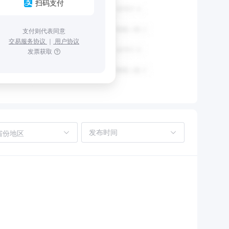
扫码支付
支付则代表同意
交易服务协议
｜
用户协议
发票获取
省份地区