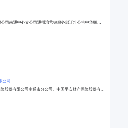
份有限公司南通中心支公司通州湾营销服务部迁址公告中华联合
分局关于同意中华联合财产保险股份有限公司南通中心支公
司南通中心支公司通州湾营销服务部机构编码：
限公司
产保险股份有限公司南通市分公司、中国平安财产保险股份有限
公司、中华联合财产保险股份有限公司南通中心支公司（以
故预防技术服务项目进行公开招标采购，项目资金已落实。项