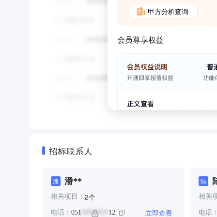
甲方分析查询
会员尊享权益
招标联系人
潘**
潘
陆
个
2
相关项目：
相关
立即查看
电话：
051
12
电话
********