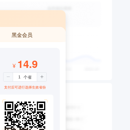
黑金会员
14.9
¥
支付后可进行选择生效省份