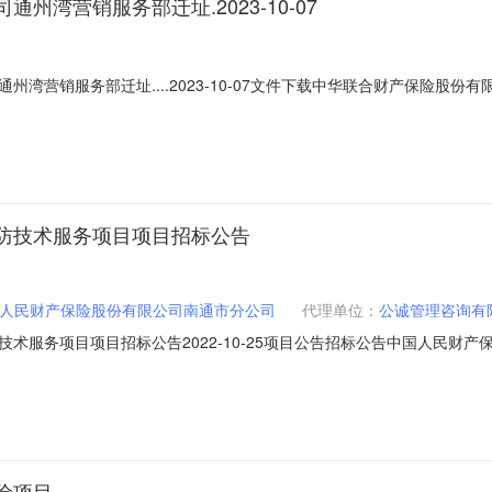
湾营销服务部迁址.2023-10-07
湾营销服务部迁址....2023-10-07文件下载中华联合财产保险股
金融监督管理总局南通监管分局下发的《国家金融监督管理总局南通监管
领取了保险许可证，特此公告：机构名称：中华联合财产保险股份有限公
防技术服务项目项目招标公告
人民财产保险股份有限公司南通市分公司
代理单位：
公诚管理咨询有
术服务项目项目招标公告2022-10-25项目公告招标公告中国人民财
有限公司南通中心支公司、中国人寿财产保险股份有限公司南通市中心支
（以下简称“招标代理机构”）就南通市建筑施工领域安全生产责任保险事
险项目