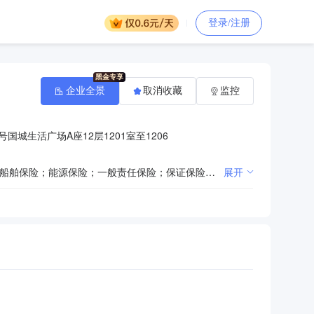
登录/注册
企业全景
取消收藏
监控
国城生活广场A座12层1201室至1206
企业财产损失保险；家庭财产损失保险；建筑工程保险；安装工程保险；货物运输保险；机动车辆保险；船舶保险；能源保险；一般责任保险；保证保险；信用保险（出口信用除外）；短期健康保险；意外伤害保险；经中国保监会批准的其它财产保险业务。（依法须经批准的项目，经相关部门批准后方可开展经营活动）
展开