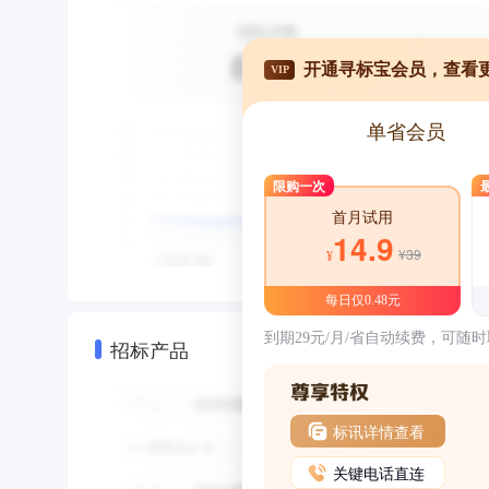
开通寻标宝会员，查看
VIP
单省会员
限购一次
首月试用
14.9
¥39
¥
每日仅0.48元
到期29元/月/省自动续费，可随
招标产品
标讯详情查看
关键电话直连