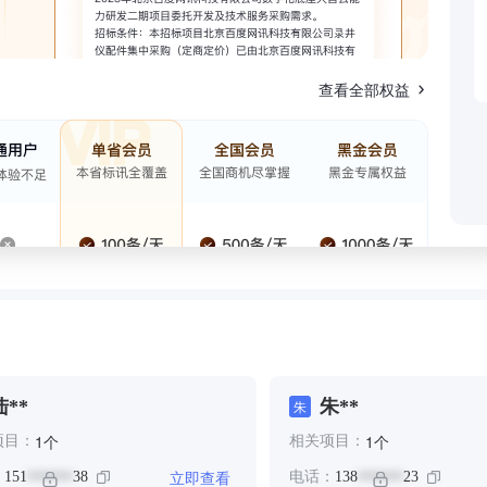
查看全部权益
陆**
朱**
朱
个
个
1
1
项目：
相关项目：
立即查看
：
151
38
电话：
138
23
******
******