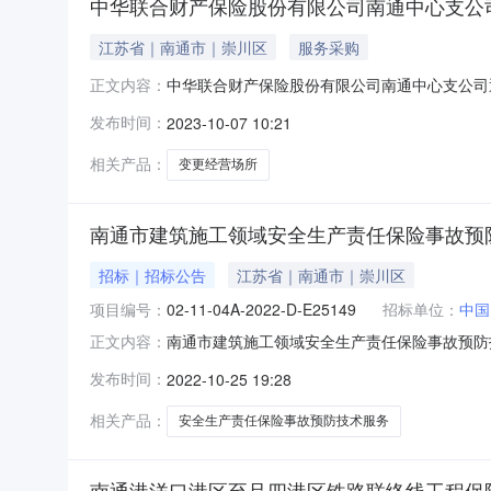
中华联合财产保险股份有限公司南通中心支公司通州
江苏省｜南通市｜崇川区
服务采购
中华联合财产保险股份有限公司南通中心支公司通州
正文内容：
财产保险股份有限公司江苏分公司收到了由国家
发布时间：
2023-10-07 10:21
司通州湾营销服务部变更经营场所的批复》，并
000012320612001许可证流水号
相关产品：
变更经营场所
南通市建筑施工领域安全生产责任保险事故预
招标｜招标公告
江苏省｜南通市｜崇川区
项目编号：
02-11-04A-2022-D-E25149
招标单位：
中国
南通市建筑施工领域安全生产责任保险事故预防技
正文内容：
公司南通中心支公司、中国太平洋财产保险股份
发布时间：
2022-10-25 19:28
下简称“招标人”）委托公诚管理咨询有限公司
目已具备招标条件，欢迎符合资格条
相关产品：
安全生产责任保险事故预防技术服务
南通港洋口港区至吕四港区铁路联络线工程保