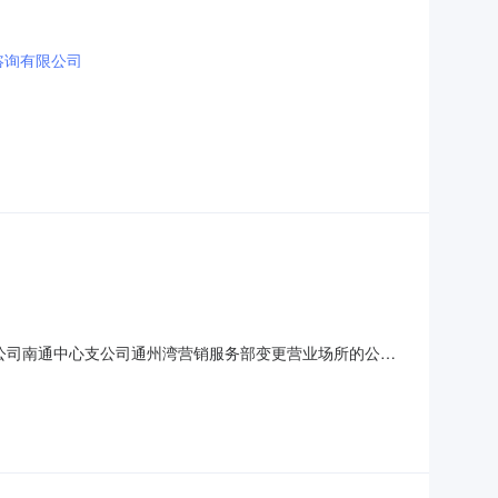
咨询有限公司
有限公司南通中心支公司通州湾营销服务部变更营业场所的公告
国家金融监督管理总局南通监管分局关于中华联合财产保险
中华联合财产保险股份有限公司南通中心支公司通州湾营销